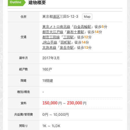
建物概要
Outline
東京都
港区
三田5-12-3
Map
住所
東京メトロ南北線
『
白金高輪駅
』徒歩
5
分
都営大江戸線
『
麻布十番駅
』徒歩
14
分
都営三田線
『
三田駅
』徒歩
12
分
交通
JR山手線
『
田町駅
』徒歩
14
分
京急本線
『
泉岳寺駅
』徒歩
13
分
2017年3月
築年月
160戸
総戸数
19階建
階建
-
種別/構造
150,000
230,000
円 ～
円
賃料
0円 ～ 10,000円
共益費/管理費
1K ～ 1LDK
間取り