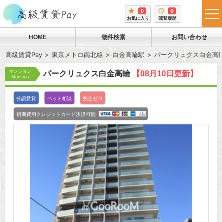
0
0
tog
お気に入り
閲覧履歴
me
HOME
物件検索
お問い合わせ
高級賃貸Pay
東京メトロ南北線
白金高輪駅
パークリュクス白金高
マンション
パークリュクス白金高輪
【08月10日更新】
Mansion
分譲賃貸
ペット相談
敷金ゼロ
初期費用クレジットカード決済可能