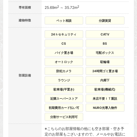
2
2
25.69m
～ 35.72m
専有面積
建物特徴
ペット相談
分譲賃貸
24ｈセキュリティ
CATV
CS
BS
バイク置き場
宅配ボックス
オートロック
駐輪場
防犯カメラ
24時間ゴミ置き場
部屋設備
ラウンジ
内廊下
駐車場(平置き)
駐車場(機械式)
近隣スーパーストア
来店不要ＩＴ重説
初期費用カード払い可
NURO光導入物件
分割サービス利用可
※こちらのお部屋情報の他にも空き部屋・空き予
定のお部屋もございますので、メールやお電話に