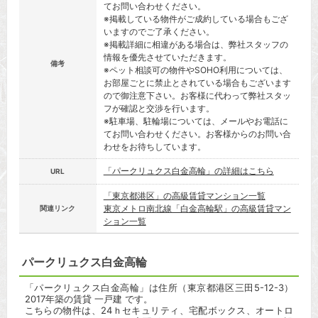
てお問い合わせください。
※掲載している物件がご成約している場合もござ
いますのでご了承ください。
※掲載詳細に相違がある場合は、弊社スタッフの
情報を優先させていただきます。
備考
※ペット相談可の物件やSOHO利用については、
お部屋ごとに禁止とされている場合もございます
ので御注意下さい。お客様に代わって弊社スタッ
フが確認と交渉を行います。
※駐車場、駐輪場については、メールやお電話に
てお問い合わせください。お客様からのお問い合
わせをお待ちしています。
「パークリュクス白金高輪」の詳細はこちら
URL
「東京都港区」の高級賃貸マンション一覧
東京メトロ南北線「白金高輪駅」の高級賃貸マン
関連リンク
ション一覧
パークリュクス白金高輪
「パークリュクス白金高輪」は住所（東京都港区三田5-12-3）
2017年築の賃貸 一戸建 です。
こちらの物件は、24ｈセキュリティ、宅配ボックス、オートロ