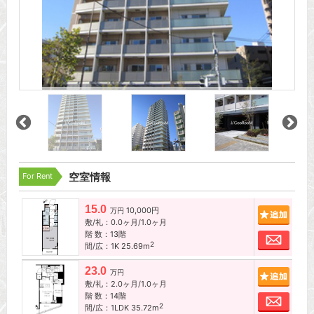
For Rent
空室情報
15.0
10,000円
追加
万円
敷/礼：0.0ヶ月/1.0ヶ月
階 数：13階
お問
2
間/広：1K 25.69m
23.0
追加
万円
敷/礼：2.0ヶ月/1.0ヶ月
階 数：14階
お問
2
間/広：1LDK 35.72m