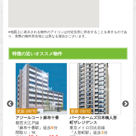
※地図上に表示される物件のアイコンは付近住所に所在することを表すものであ
り、実際の物件所在地とは異なる場合がございます。
特徴の近いオススメ物件
更新 08/10
更新 08/10
更新 0
ウッド
アジールコート麻布十番
パークホームズ日本橋人形
ベルメ
都営大江戸線
町ザレジデンス
東急大
分
『麻布十番駅』徒歩
8
分
東京メトロ日比谷線
『尾山
間取り：1K
『人形町駅』徒歩
3
分
間取り