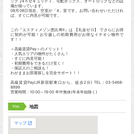
ック 24ｈセキュリティ、宅配ボックス、オートロックなどの設
備が揃っています。
08月08日現在、空室が「4」室です。お問い合わせいただけれ
ば、すぐに内見が可能です。
この『エスティメゾン恵比寿Ⅱ』は 【礼金ゼロ】 でさらにお得
に契約が可能！お引越しの初期費用がお得なイチオシ物件で
す！！
＜高級賃貸Pay＞のメリット！
・人気エリアの物件がたくさん！
・すぐに内見可能！
・初期費用をできるだけ安く！
・保証人のご相談も！
わがままお部屋探しを完全サポート！！
高級賃貸Pay(JR新宿駅東口から、徒歩2分) TEL：03-5468-
8899
営業時間：10:00～19:00 年中無休(年末年始除く)
Map
地図