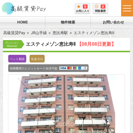
0
0
tog
お気に入り
閲覧履歴
me
HOME
物件検索
お問い合わせ
高級賃貸Pay
JR山手線
恵比寿駅
エスティメゾン恵比寿Ⅱ
マンション
エスティメゾン恵比寿Ⅱ
【08月08日更新】
Mansion
ペット相談
礼金ゼロ
初期費用クレジットカード決済可能