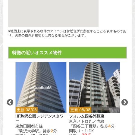
※地図上に表示される物件のアイコンは付近住所に所在することを表すものであ
り、実際の物件所在地とは異なる場合がございます。
特徴の近いオススメ物件
更新 08/08
更新 08/08
更新 0
HF駒沢公園レジデンスタワ
フォルム四谷外苑東
マイヨ
ー
東京メトロ丸ノ内線
東急東
分
東急田園都市線
『四谷三丁目駅』徒歩
4
分
『代官
『駒沢大学駅』徒歩
2
分
間取り：1LDK
間取り