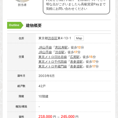
明な点がございましたら高級賃貸Payまで
担当者
気軽にお問い合わせください
建物概要
Outline
東京都
渋谷区
東4-13-1
Map
住所
JR山手線
『
恵比寿駅
』徒歩
12
分
JR山手線
『
渋谷駅
』徒歩
17
分
東京メトロ日比谷線
『
広尾駅
』徒歩
15
分
交通
東京メトロ千代田線
『
表参道駅
』徒歩
17
分
東京メトロ半蔵門線
『
表参道駅
』徒歩
17
分
2003年6月
築年月
42戸
総戸数
10階建
階建
-
種別/構造
218,000
245,000
円 ～
円
賃料