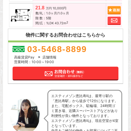
21.8
10,000円
追加
万円
敷/礼：1.0ヶ月/1.0ヶ月
階 数：5階
お問
2
間/広：1LDK 43.72m
物件に関するお問合わせはこちらから
03-5468-8899
高級賃貸Pay
店舗情報
営業時間：10:00～19:00
エスティメゾン恵比寿Ⅱは、最寄り駅の
「恵比寿駅」から徒歩で12分になります。
また、宅配ボックス、駐輪場、24時間ゴ
ミ置き場、近隣スーパーストアなどがあり
利便性が良い物件となっております。
エスティメゾン恵比寿Ⅱは、現在空室が4室
となっています。
内見をご検討や物件・お部屋についてご不