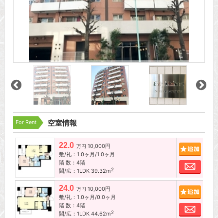
For Rent
空室情報
22.0
10,000円
追加
万円
敷/礼：1.0ヶ月/1.0ヶ月
階 数：4階
お問
2
間/広：1LDK 39.32m
24.0
10,000円
追加
万円
敷/礼：1.0ヶ月/0.0ヶ月
階 数：4階
お問
2
間/広：1LDK 44.62m