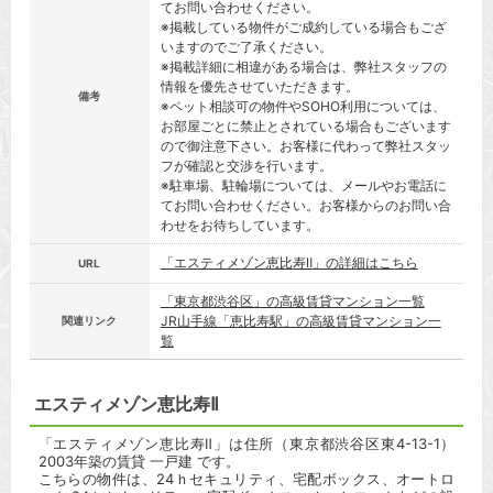
てお問い合わせください。
※掲載している物件がご成約している場合もござ
いますのでご了承ください。
※掲載詳細に相違がある場合は、弊社スタッフの
情報を優先させていただきます。
備考
※ペット相談可の物件やSOHO利用については、
お部屋ごとに禁止とされている場合もございます
ので御注意下さい。お客様に代わって弊社スタッ
フが確認と交渉を行います。
※駐車場、駐輪場については、メールやお電話に
てお問い合わせください。お客様からのお問い合
わせをお待ちしています。
「エスティメゾン恵比寿Ⅱ」の詳細はこちら
URL
「東京都渋谷区」の高級賃貸マンション一覧
JR山手線「恵比寿駅」の高級賃貸マンション一
関連リンク
覧
エスティメゾン恵比寿Ⅱ
「エスティメゾン恵比寿Ⅱ」は住所（東京都渋谷区東4-13-1）
2003年築の賃貸 一戸建 です。
こちらの物件は、24ｈセキュリティ、宅配ボックス、オートロ