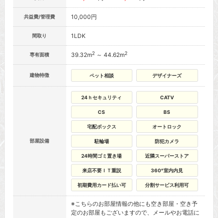
10,000円
共益費/管理費
1LDK
間取り
2
2
39.32m
～ 44.62m
専有面積
建物特徴
ペット相談
デザイナーズ
24ｈセキュリティ
CATV
CS
BS
宅配ボックス
オートロック
部屋設備
駐輪場
防犯カメラ
24時間ゴミ置き場
近隣スーパーストア
来店不要ＩＴ重説
360°室内内見
初期費用カード払い可
分割サービス利用可
※こちらのお部屋情報の他にも空き部屋・空き予
定のお部屋もございますので、メールやお電話に