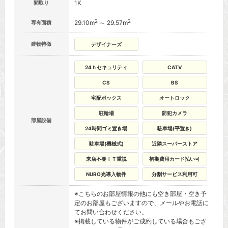
1K
間取り
2
2
29.10m
～ 29.57m
専有面積
建物特徴
デザイナーズ
24ｈセキュリティ
CATV
CS
BS
宅配ボックス
オートロック
駐輪場
防犯カメラ
部屋設備
24時間ゴミ置き場
駐車場(平置き)
駐車場(機械式)
近隣スーパーストア
来店不要ＩＴ重説
初期費用カード払い可
NURO光導入物件
分割サービス利用可
※こちらのお部屋情報の他にも空き部屋・空き予
定のお部屋もございますので、メールやお電話に
てお問い合わせください。
※掲載している物件がご成約している場合もござ