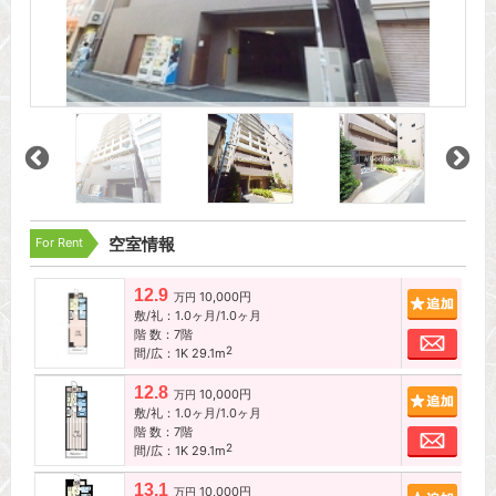
For Rent
空室情報
12.9
10,000円
追加
万円
敷/礼：1.0ヶ月/1.0ヶ月
階 数：7階
お問
2
間/広：1K 29.1m
12.8
10,000円
追加
万円
敷/礼：1.0ヶ月/1.0ヶ月
階 数：7階
お問
2
間/広：1K 29.1m
13.1
10,000円
追加
万円