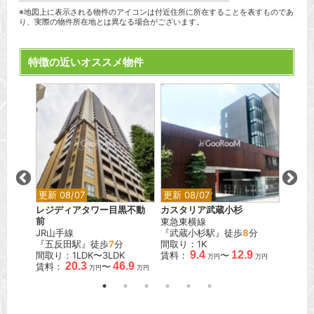
※地図上に表示される物件のアイコンは付近住所に所在することを表すものであ
り、実際の物件所在地とは異なる場合がございます。
特徴の近いオススメ物件
更新 08/07
更新 08/07
更新 0
レジディアタワー目黒不動
カスタリア武蔵小杉
フォル
前
東急東横線
東京メ
分
JR山手線
『武蔵小杉駅』徒歩
8
分
『四谷
『五反田駅』徒歩
7
分
間取り：1K
間取り
.0
9.4
12.9
間取り：1LDK〜3LDK
賃料：
〜
賃料：
万円
万円
万円
20.3
46.9
賃料：
〜
万円
万円