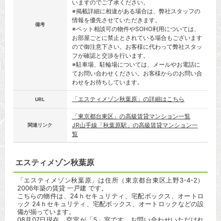
いますのでご了承ください。
※掲載詳細に相違がある場合は、弊社スタッフの
情報を優先させていただきます。
備考
※ペット相談可の物件やSOHO利用については、
お部屋ごとに禁止とされている場合もございます
ので御注意下さい。お客様に代わって弊社スタッ
フが確認と交渉を行います。
※駐車場、駐輪場については、メールやお電話に
てお問い合わせください。お客様からのお問い合
わせをお待ちしています。
「エスティメゾン秋葉原」の詳細はこちら
URL
「東京都台東区」の高級賃貸マンション一覧
JR山手線「秋葉原駅」の高級賃貸マンション一
関連リンク
覧
エスティメゾン秋葉原
「エスティメゾン秋葉原」は住所（東京都台東区上野3-4-2）
2006年築の賃貸 一戸建 です。
こちらの物件は、24ｈセキュリティ、宅配ボックス、オートロ
ック 24ｈセキュリティ、宅配ボックス、オートロックなどの設
備が揃っています。
08月07日現在、空室が「5」室です。お問い合わせいただけれ