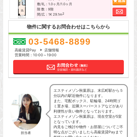
敷/礼：1.0ヶ月/1.0ヶ月
階 数：9階
お問
2
間/広：1K 29.1m
物件に関するお問合わせはこちらから
03-5468-8899
高級賃貸Pay
店舗情報
営業時間：10:00～19:00
エスティメゾン秋葉原は、末広町駅から５
分以内の駅近物件になります。
また、宅配ボックス、駐輪場、24時間ゴ
ミ置き場、近隣スーパーストアなどがあり
利便性が良い物件となっております。
エスティメゾン秋葉原は、現在空室が5室
となっています。
内見をご検討や物件・お部屋についてご不
明な点がございましたら高級賃貸Payまで
担当者