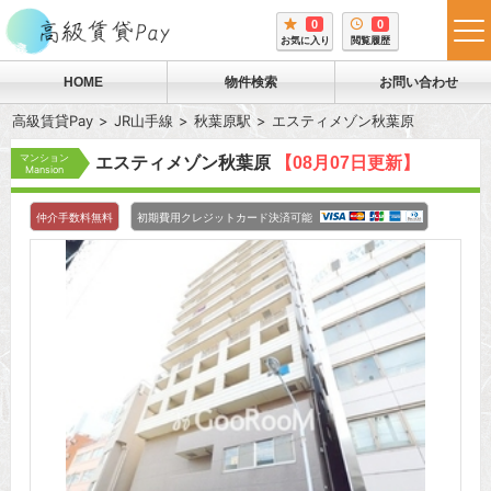
0
0
tog
お気に入り
閲覧履歴
me
HOME
物件検索
お問い合わせ
高級賃貸Pay
JR山手線
秋葉原駅
エスティメゾン秋葉原
マンション
エスティメゾン秋葉原
【08月07日更新】
Mansion
仲介手数料無料
初期費用クレジットカード決済可能