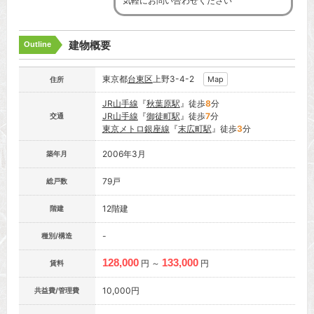
気軽にお問い合わせください
建物概要
Outline
東京都
台東区
上野3-4-2
Map
住所
JR山手線
『
秋葉原駅
』徒歩
8
分
JR山手線
『
御徒町駅
』徒歩
7
分
交通
東京メトロ銀座線
『
末広町駅
』徒歩
3
分
2006年3月
築年月
79戸
総戸数
12階建
階建
-
種別/構造
128,000
133,000
円 ～
円
賃料
10,000円
共益費/管理費