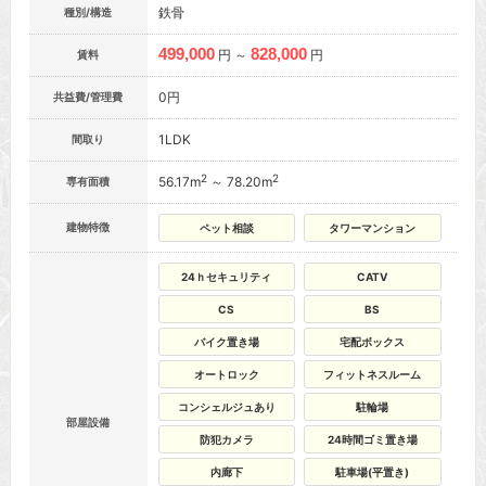
鉄骨
種別/構造
499,000
828,000
円 ～
円
賃料
0円
共益費/管理費
1LDK
間取り
2
2
56.17m
～ 78.20m
専有面積
建物特徴
ペット相談
タワーマンション
24ｈセキュリティ
CATV
CS
BS
バイク置き場
宅配ボックス
オートロック
フィットネスルーム
コンシェルジュあり
駐輪場
部屋設備
防犯カメラ
24時間ゴミ置き場
内廊下
駐車場(平置き)