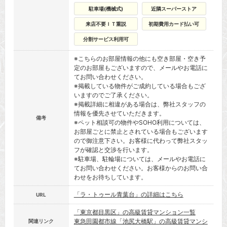
駐車場(機械式)
近隣スーパーストア
来店不要ＩＴ重説
初期費用カード払い可
分割サービス利用可
※こちらのお部屋情報の他にも空き部屋・空き予
定のお部屋もございますので、メールやお電話に
てお問い合わせください。
※掲載している物件がご成約している場合もござ
いますのでご了承ください。
※掲載詳細に相違がある場合は、弊社スタッフの
情報を優先させていただきます。
備考
※ペット相談可の物件やSOHO利用については、
お部屋ごとに禁止とされている場合もございます
ので御注意下さい。お客様に代わって弊社スタッ
フが確認と交渉を行います。
※駐車場、駐輪場については、メールやお電話に
てお問い合わせください。お客様からのお問い合
わせをお待ちしています。
「ラ・トゥール青葉台」の詳細はこちら
URL
「東京都目黒区」の高級賃貸マンション一覧
東急田園都市線「池尻大橋駅」の高級賃貸マンシ
関連リンク