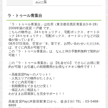
ョン一覧
ラ・トゥール青葉台
「ラ・トゥール青葉台」は住所（東京都目黒区青葉台3-6-28）
2009年築の賃貸 一戸建 です。
こちらの物件は、24ｈセキュリティ、宅配ボックス、オートロ
ック 24ｈセキュリティ、宅配ボックス、オートロックなどの設
備が揃っています。
08月07日現在、空室が「8」室です。お問い合わせいただけれ
ば、すぐに内見が可能です。
この『ラ・トゥール青葉台』は、なんと仲介手数料無料で契約が
可能！！
この『ラ・トゥール青葉台』は 【礼金ゼロ】 でさらにお得に契
約が可能！お引越しの初期費用がお得なイチオシ物件です！！
＜高級賃貸Pay＞のメリット！
・人気エリアの物件がたくさん！
・すぐに内見可能！
・初期費用をできるだけ安く！
・保証人のご相談も！
わがままお部屋探しを完全サポート！！
高級賃貸Pay(JR新宿駅東口から、徒歩2分) TEL：03-5468-
8899