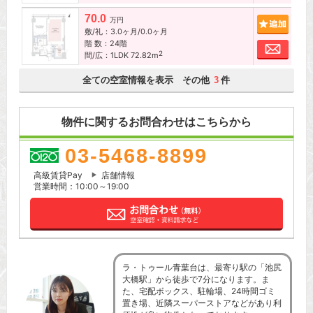
70.0
追加
万円
敷/礼：3.0ヶ月/0.0ヶ月
階 数：24階
お問
2
間/広：1LDK 72.82m
全ての空室情報を表示 その他
件
3
物件に関するお問合わせはこちらから
03-5468-8899
高級賃貸Pay
店舗情報
営業時間：10:00～19:00
ラ・トゥール青葉台は、最寄り駅の「池尻
大橋駅」から徒歩で7分になります。ま
た、宅配ボックス、駐輪場、24時間ゴミ
置き場、近隣スーパーストアなどがあり利