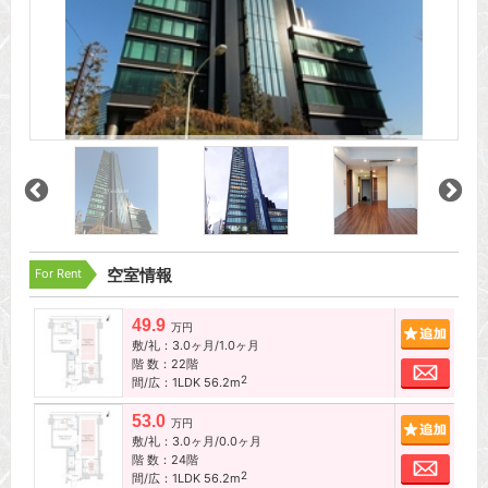
For Rent
空室情報
49.9
追加
万円
敷/礼：3.0ヶ月/1.0ヶ月
階 数：22階
お問
2
間/広：1LDK 56.2m
53.0
追加
万円
敷/礼：3.0ヶ月/0.0ヶ月
階 数：24階
お問
2
間/広：1LDK 56.2m