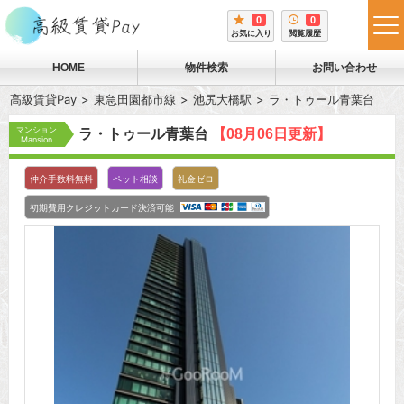
0
0
tog
お気に入り
閲覧履歴
me
HOME
物件検索
お問い合わせ
高級賃貸Pay
東急田園都市線
池尻大橋駅
ラ・トゥール青葉台
マンション
ラ・トゥール青葉台
【08月06日更新】
Mansion
仲介手数料無料
ペット相談
礼金ゼロ
初期費用クレジットカード決済可能