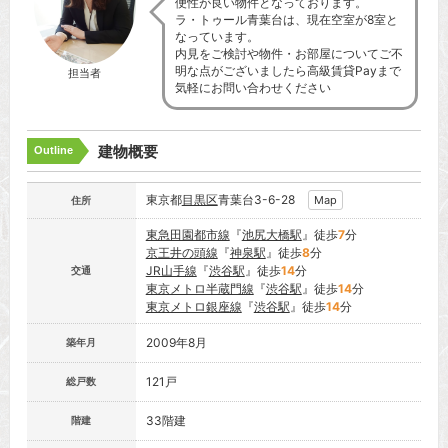
便性が良い物件となっております。
ラ・トゥール青葉台は、現在空室が8室と
なっています。
内見をご検討や物件・お部屋についてご不
明な点がございましたら高級賃貸Payまで
担当者
気軽にお問い合わせください
建物概要
Outline
東京都
目黒区
青葉台3-6-28
Map
住所
東急田園都市線
『
池尻大橋駅
』徒歩
7
分
京王井の頭線
『
神泉駅
』徒歩
8
分
JR山手線
『
渋谷駅
』徒歩
14
分
交通
東京メトロ半蔵門線
『
渋谷駅
』徒歩
14
分
東京メトロ銀座線
『
渋谷駅
』徒歩
14
分
2009年8月
築年月
121戸
総戸数
33階建
階建