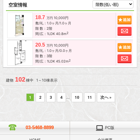
空室情報
18.7
10,000円
追加
万円
敷/礼：1.0ヶ月/1.0ヶ月
階 数：2階
お問
2
間/広：1LDK 40.8m
20.5
10,000円
追加
万円
敷/礼：1.0ヶ月/0.0ヶ月
階 数：3階
お問
2
間/広：1LDK 45.02m
102
建物
棟中 1～10棟表示
...
1
2
3
4
10
11
次へ »
03-5468-8899
PC版
HOME
会社概要