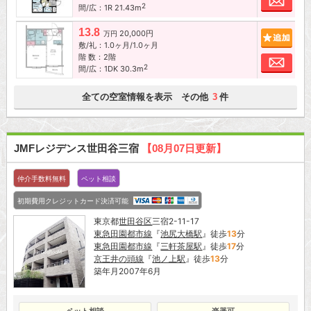
2
間/広：1R 21.43m
13.8
20,000円
追加
万円
敷/礼：1.0ヶ月/1.0ヶ月
階 数：2階
お問
2
間/広：1DK 30.3m
全ての空室情報を表示 その他
件
3
JMFレジデンス世田谷三宿
【08月07日更新】
仲介手数料無料
ペット相談
初期費用クレジットカード決済可能
東京都
世田谷区
三宿2-11-17
東急田園都市線
『
池尻大橋駅
』徒歩
13
分
東急田園都市線
『
三軒茶屋駅
』徒歩
17
分
京王井の頭線
『
池ノ上駅
』徒歩
13
分
築年月2007年6月