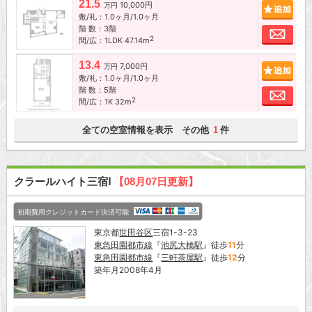
21.5
10,000円
追加
万円
敷/礼：1.0ヶ月/1.0ヶ月
階 数：3階
お問
2
間/広：1LDK 47.14m
13.4
7,000円
追加
万円
敷/礼：1.0ヶ月/1.0ヶ月
階 数：5階
お問
2
間/広：1K 32m
全ての空室情報を表示 その他
件
1
クラールハイト三宿Ⅰ
【08月07日更新】
初期費用クレジットカード決済可能
東京都
世田谷区
三宿1-3-23
東急田園都市線
『
池尻大橋駅
』徒歩
11
分
東急田園都市線
『
三軒茶屋駅
』徒歩
12
分
築年月2008年4月