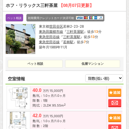
ホフ・リラックス三軒茶屋
【08月07日更新】
ペット相談
初期費用クレジットカード決済可能
東京都
世田谷区
若林2-23-28
東急田園都市線
『
三軒茶屋駅
』徒歩
13
分
東急世田谷線
『
三軒茶屋駅
』徒歩
13
分
東急世田谷線
『
若林駅
』徒歩
7
分
築年月1989年11月
ペット相談
低層マンション
空室情報
40.0
15,000円
追加
万円
敷/礼：1.0ヶ月/1.0ヶ月
階 数：1階
お問
2
間/広：2LDK 95.55m
42.0
15,000円
追加
万円
敷/礼：1.0ヶ月/1.0ヶ月
階 数：2階
お問