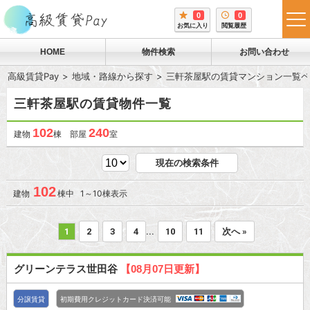
0
0
tog
お気に入り
閲覧履歴
me
HOME
物件検索
お問い合わせ
高級賃貸Pay
地域・路線から探す
三軒茶屋駅の賃貸マンション一覧ペ
三軒茶屋駅の賃貸物件一覧
102
240
建物
棟 部屋
室
現在の検索条件
102
建物
棟中 1～10棟表示
...
1
2
3
4
10
11
次へ »
グリーンテラス世田谷
【08月07日更新】
分譲賃貸
初期費用クレジットカード決済可能