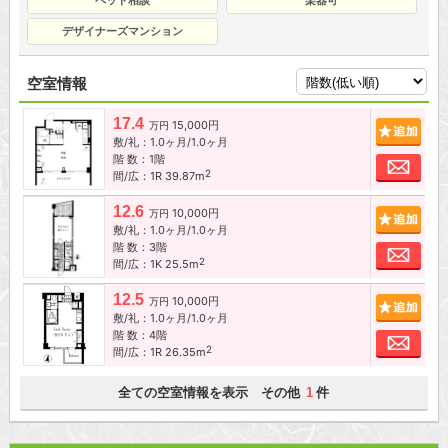
ペット相談
楽器可
デザイナーズマンション
空室情報
17.4
15,000円
追加
万円
敷/礼：1.0ヶ月/1.0ヶ月
階 数：1階
お問
2
間/広：1R 39.87m
12.6
10,000円
追加
万円
敷/礼：1.0ヶ月/1.0ヶ月
階 数：3階
お問
2
間/広：1K 25.5m
12.5
10,000円
追加
万円
敷/礼：1.0ヶ月/1.0ヶ月
階 数：4階
お問
2
間/広：1R 26.35m
全ての空室情報を表示 その他
件
1