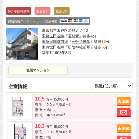
仲介手数料無料
敷金ゼロ
礼金ゼロ
初期費用クレジットカード決済可能
東京都
世田谷区
若林3-7-13
東急世田谷線
『
若林駅
』徒歩
4
分
東急田園都市線
『
三軒茶屋駅
』徒歩
15
分
東急世田谷線
『
松陰神社前駅
』徒歩
5
分
築年月1998年3月
低層マンション
空室情報
10.5
15,000円
追加
万円
敷/礼：0.0ヶ月/0.0ヶ月
階 数：1階
お問
2
間/広：1R 21.43m
10.3
15,000円
追加
万円
敷/礼：0.0ヶ月/0.0ヶ月
階 数：1階
お問