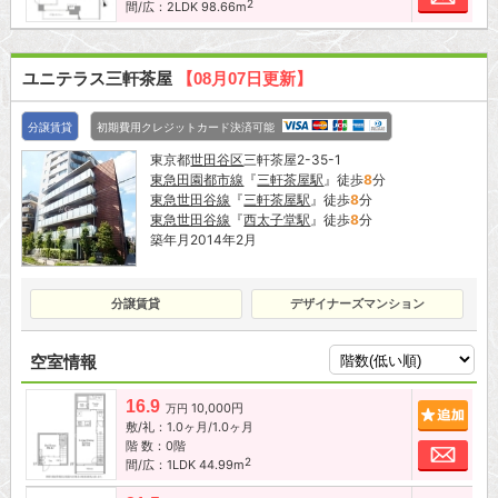
2
間/広：2LDK 98.66m
ユニテラス三軒茶屋
【08月07日更新】
分譲賃貸
初期費用クレジットカード決済可能
東京都
世田谷区
三軒茶屋2-35-1
東急田園都市線
『
三軒茶屋駅
』徒歩
8
分
東急世田谷線
『
三軒茶屋駅
』徒歩
8
分
東急世田谷線
『
西太子堂駅
』徒歩
8
分
築年月2014年2月
分譲賃貸
デザイナーズマンション
空室情報
16.9
10,000円
追加
万円
敷/礼：1.0ヶ月/1.0ヶ月
階 数：0階
お問
2
間/広：1LDK 44.99m