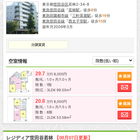
東京都
世田谷区
若林2-34-8
東急世田谷線
『
若林駅
』徒歩
8
分
東急田園都市線
『
三軒茶屋駅
』徒歩
16
分
東急世田谷線
『
西太子堂駅
』徒歩
10
分
築年月2006年3月
分譲賃貸
空室情報
29.7
8,000円
追加
万円
敷/礼：1.0ヶ月/1.0ヶ月
階 数：1階
お問
2
間/広：3LDK 99.55m
20.8
8,000円
追加
万円
敷/礼：1.0ヶ月/1.5ヶ月
階 数：8階
お問
2
間/広：2LDK 53.58m
レジディア世田谷若林
【08月07日更新】