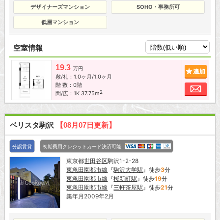
デザイナーズマンション
SOHO・事務所可
低層マンション
空室情報
19.3
追加
万円
敷/礼：1.0ヶ月/1.0ヶ月
階 数：0階
お問
2
間/広：1K 37.75m
ベリスタ駒沢
【08月07日更新】
分譲賃貸
初期費用クレジットカード決済可能
東京都
世田谷区
駒沢1-2-28
東急田園都市線
『
駒沢大学駅
』徒歩
3
分
東急田園都市線
『
桜新町駅
』徒歩
19
分
東急田園都市線
『
三軒茶屋駅
』徒歩
21
分
築年月2009年2月