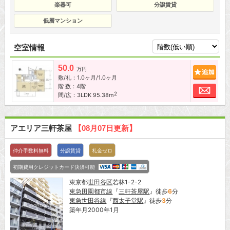
楽器可
分譲賃貸
低層マンション
空室情報
50.0
追加
万円
敷/礼：1.0ヶ月/1.0ヶ月
階 数：4階
お問
2
間/広：3LDK 95.38m
アエリア三軒茶屋
【08月07日更新】
仲介手数料無料
分譲賃貸
礼金ゼロ
初期費用クレジットカード決済可能
東京都
世田谷区
若林1-2-2
東急田園都市線
『
三軒茶屋駅
』徒歩
6
分
東急世田谷線
『
西太子堂駅
』徒歩
3
分
築年月2000年1月