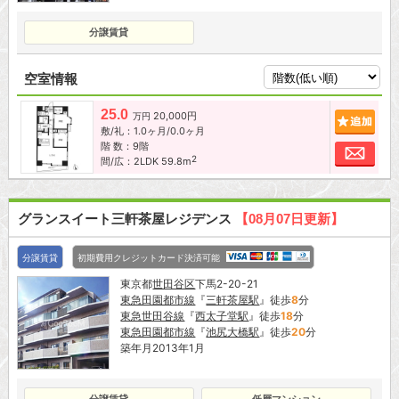
分譲賃貸
空室情報
25.0
20,000円
追加
万円
敷/礼：1.0ヶ月/0.0ヶ月
階 数：9階
お問
2
間/広：2LDK 59.8m
グランスイート三軒茶屋レジデンス
【08月07日更新】
分譲賃貸
初期費用クレジットカード決済可能
東京都
世田谷区
下馬2-20-21
東急田園都市線
『
三軒茶屋駅
』徒歩
8
分
東急世田谷線
『
西太子堂駅
』徒歩
18
分
東急田園都市線
『
池尻大橋駅
』徒歩
20
分
築年月2013年1月
分譲賃貸
低層マンション