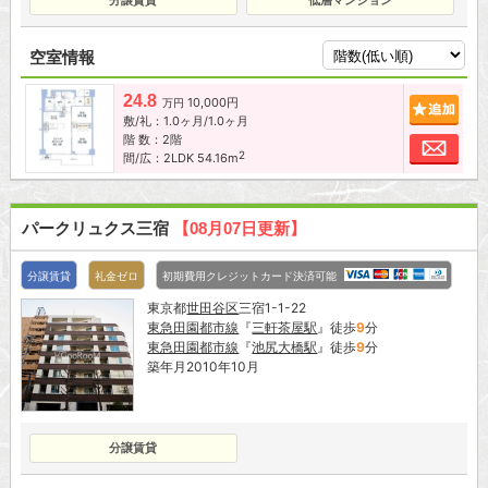
空室情報
24.8
10,000円
追加
万円
敷/礼：1.0ヶ月/1.0ヶ月
階 数：2階
お問
2
間/広：2LDK 54.16m
パークリュクス三宿
【08月07日更新】
分譲賃貸
礼金ゼロ
初期費用クレジットカード決済可能
東京都
世田谷区
三宿1-1-22
東急田園都市線
『
三軒茶屋駅
』徒歩
9
分
東急田園都市線
『
池尻大橋駅
』徒歩
9
分
築年月2010年10月
分譲賃貸