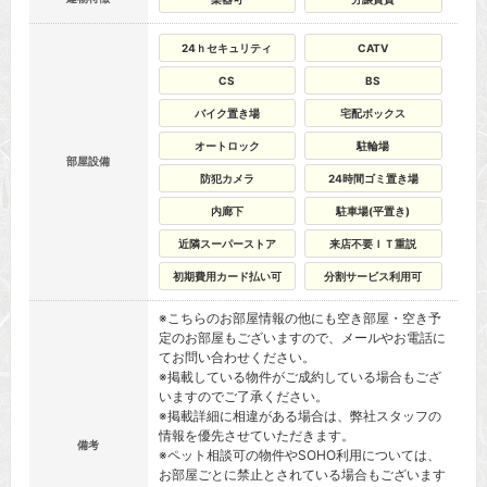
24ｈセキュリティ
CATV
CS
BS
バイク置き場
宅配ボックス
オートロック
駐輪場
部屋設備
防犯カメラ
24時間ゴミ置き場
内廊下
駐車場(平置き)
近隣スーパーストア
来店不要ＩＴ重説
初期費用カード払い可
分割サービス利用可
※こちらのお部屋情報の他にも空き部屋・空き予
定のお部屋もございますので、メールやお電話に
てお問い合わせください。
※掲載している物件がご成約している場合もござ
いますのでご了承ください。
※掲載詳細に相違がある場合は、弊社スタッフの
情報を優先させていただきます。
備考
※ペット相談可の物件やSOHO利用については、
お部屋ごとに禁止とされている場合もございます