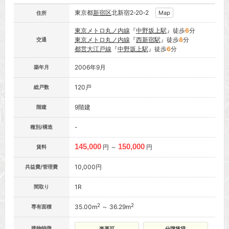
東京都
新宿区
北新宿2‐20‐2
Map
住所
東京メトロ丸ノ内線
『
中野坂上駅
』徒歩
6
分
東京メトロ丸ノ内線
『
西新宿駅
』徒歩
8
分
交通
都営大江戸線
『
中野坂上駅
』徒歩
6
分
2006年9月
築年月
120戸
総戸数
9階建
階建
-
種別/構造
145,000
150,000
円 ～
円
賃料
10,000円
共益費/管理費
1R
間取り
2
2
35.00m
～ 36.29m
専有面積
建物特徴
楽器可
分譲賃貸