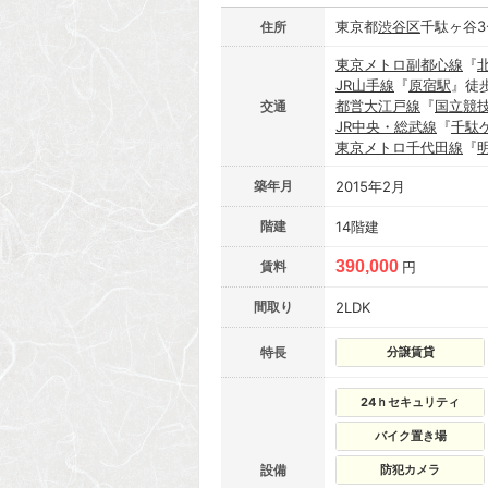
東京都
渋谷区
千駄ヶ谷3-
住所
東京メトロ副都心線
『
JR山手線
『
原宿駅
』徒
都営大江戸線
『
国立競
交通
JR中央・総武線
『
千駄
東京メトロ千代田線
『
築年月
2015年2月
階建
14階建
390,000
賃料
円
間取り
2LDK
特長
分譲賃貸
24ｈセキュリティ
バイク置き場
設備
防犯カメラ