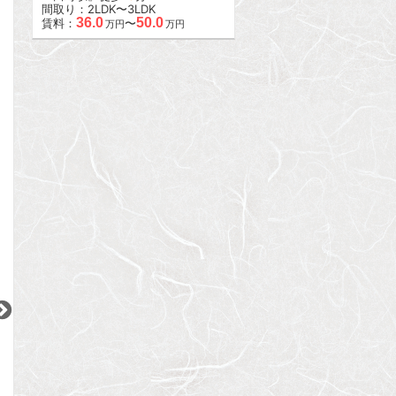
間取り：2LDK〜3LDK
36.0
50.0
賃料：
〜
万円
万円
2
2
2
更新 08/07
更新 08/07
更新 08/07
ブリリア早稲田
ライジングプレイス大森二番館
グランドメゾン神
東京メトロ東西線
JR京浜東北線
東京メトロ東西線
『早稲田駅』徒歩
4
分
『大森駅』徒歩
9
分
『神楽坂駅』徒歩