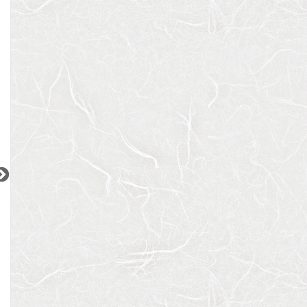
間取り：3LDK
間取り：1K
間取り：1LDK〜2L
32.0
10.0
23.5
賃料：
賃料：
賃料：
〜
万円
万円
万円
2
2
2
2
更新 08/07
更新 08/07
更新 08/07
ベルメゾン尾山台駅前
シティインデックス神田
ACPレジデンス三
東急大井町線
都営新宿線
東京メトロ日比谷
『尾山台駅』徒歩
2
分
『岩本町駅』徒歩
3
分
『三ノ輪駅』徒歩
間取り：1LDK
間取り：1LDK
間取り：1LDK〜3L
18.0
19.0
15.5
17.5
賃料：
〜
賃料：
賃料：
〜
万円
万円
万円
万円