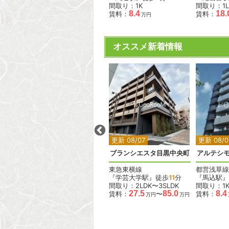
間取り：2LDK
間取り：1K
間取り：1L
.4
33.0
8.4
18.
賃料：
賃料：
賃料：
万円
万円
万円
オススメ新着情報
2
2
2
2
更新 08/07
更新 08/07
更新 08/0
ラス
デュオフラッツ大森イースト
ブランシエスタ目黒中央町
アルテシモ
JR京浜東北線
東急東横線
都営浅草線
『大森駅』徒歩
4
分
『学芸大学駅』徒歩
11
分
『馬込駅』
間取り：1DK〜2LDK
間取り：2LDK〜3SLDK
間取り：1
15.6
38.0
27.5
85.0
8.4
賃料：
〜
賃料：
〜
賃料：
万円
万円
万円
万円