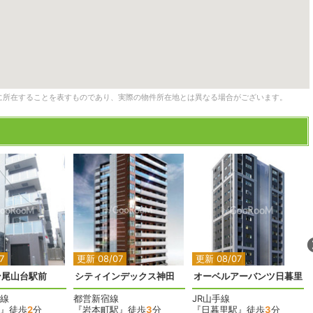
に所在することを表すものであり、実際の物件所在地とは異なる場合がございます。
2
2
2
2
7
更新 08/07
更新 08/07
ン尾山台駅前
シティインデックス神田
オーベルアーバンツ日暮里
線
都営新宿線
JR山手線
』徒歩
2
分
『岩本町駅』徒歩
3
分
『日暮里駅』徒歩
3
分