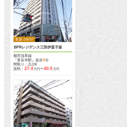
2
2
更新 08/07
BPRレジデンス三田伊皿子坂
都営浅草線
『泉岳寺駅』徒歩
5
分
間取り：2LDK
27.4
40.5
賃料：
〜
万円
万円
2