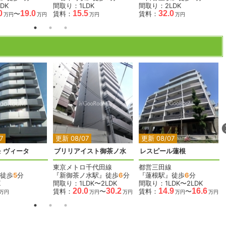
DK
間取り：1LDK
間取り：2LDK
0
19.0
15.5
32.0
〜
賃料：
賃料：
万円
万円
万円
万円
2
2
2
2
2
7
更新 08/07
更新 08/07
 ヴィータ
ブリリアイスト御茶ノ水
レスピール蓮根
東京メトロ千代田線
都営三田線
徒歩
5
分
『新御茶ノ水駅』徒歩
6
分
『蓮根駅』徒歩
6
分
K
間取り：1LDK〜2LDK
間取り：1LDK〜2LDK
20.0
30.2
14.9
16.6
賃料：
〜
賃料：
〜
万円
万円
万円
万円
万円