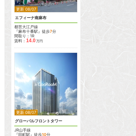
更新 08/07
エフィーナ南麻布
都営大江戸線
『麻布十番駅』徒歩
7
分
間取り：1R
14.0
賃料：
万円
2
2
更新 08/07
グローバルフロントタワー
JR山手線
『田町駅』徒歩
10
分