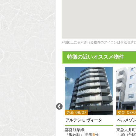
※地図上に表示される物件のアイコンは付近住所
特徴の近いオススメ物件
2
2
2
更新 08/07
更新 08/07
更新 08/0
バースシティ東五反田
アルテシモ ヴィータ
ベルメゾ
JR山手線
都営浅草線
東急大井町
『五反田駅』徒歩
5
分
『馬込駅』徒歩
5
分
『尾山台駅