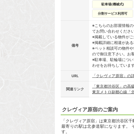
駐車場(機械式)
分割サービス利用可
※こちらのお部屋情報
てお問い合わせくださ
※掲載している物件が
※掲載詳細に相違があ
備考
※ペット相談可の物件や
ので御注意下さい。お
※駐車場、駐輪場につ
わせをお待ちしていま
「クレヴィア原宿」の
URL
「東京都渋谷区」の高
関連リンク
東京メトロ副都心線「
クレヴィア原宿のご案内
「クレヴィア原宿」は東京都渋谷区千駄ヶ
最寄りの駅は北参道駅になります。 そ
す。