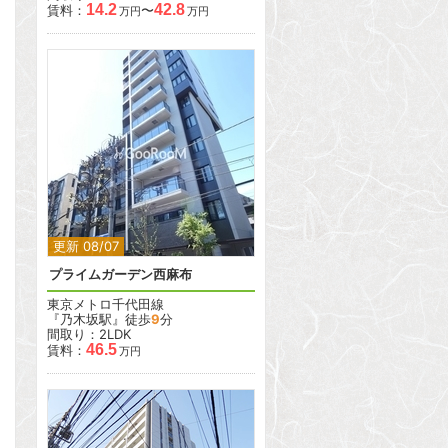
14.2
42.8
賃料：
〜
万円
万円
2
更新 08/07
プライムガーデン西麻布
東京メトロ千代田線
『乃木坂駅』徒歩
9
分
間取り：2LDK
46.5
賃料：
万円