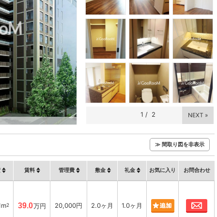
1
/
2
NEXT »
≫ 間取り図を非表示
積
賃料
管理費
敷金
礼金
お気に入り
お問合わせ
お
1m
39.0
20,000円
2.0ヶ月
1.0ヶ月
2
万円