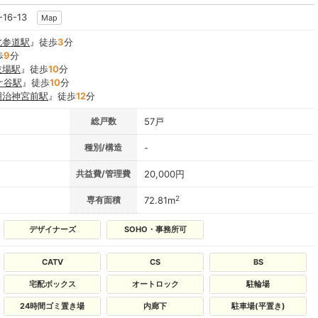
16-13
Map
北参道駅
』徒歩
3
分
歩
9
分
技場駅
』徒歩
10
分
ケ谷駅
』徒歩
10
分
明治神宮前駅
』徒歩
12
分
総戸数
57戸
種別/構造
-
共益費/管理費
20,000円
2
専有面積
72.81m
デザイナーズ
SOHO・事務所可
CATV
CS
BS
宅配ボックス
オートロック
駐輪場
24時間ゴミ置き場
内廊下
駐車場(平置き)