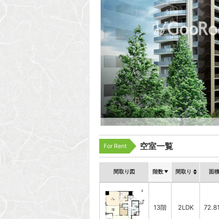
空室一覧
For Rent
間取り図
階数
間取り
面
13階
2LDK
72.8