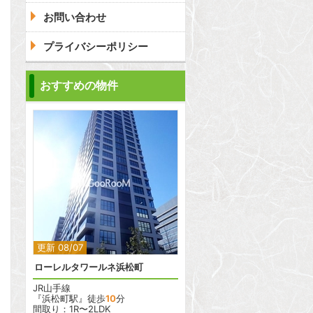
お問い合わせ
プライバシーポリシー
おすすめの物件
2
2
更新 08/07
ローレルタワールネ浜松町
JR山手線
『浜松町駅』徒歩
10
分
間取り：1R〜2LDK