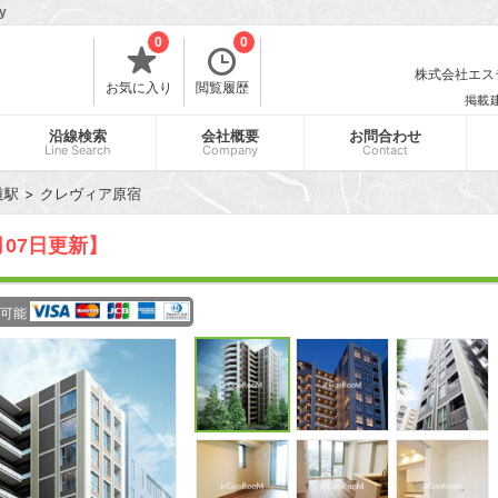
y
0
0
株式会社エスティ
お気に入り
閲覧履歴
掲載
沿線検索
会社概要
お問合わせ
Line Search
Company
Contact
道駅
クレヴィア原宿
月07日更新】
可能