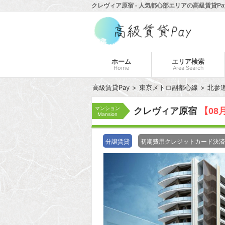
クレヴィア原宿 - 人気都心部エリアの高級賃貸Pa
ホーム
エリア検索
Home
Area Search
高級賃貸Pay
東京メトロ副都心線
北参
マンション
クレヴィア原宿
【08
Mansion
分譲賃貸
初期費用クレジットカード決済