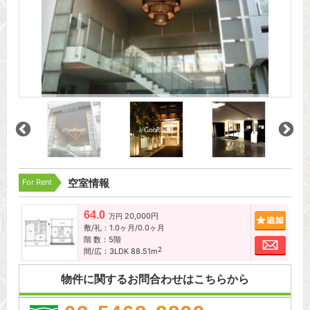
For Rent
空室情報
64.0
20,000円
追加
万円
敷/礼：1.0ヶ月/0.0ヶ月
階 数：5階
お問
2
間/広：3LDK 88.51m
物件に関するお問合わせはこちらから