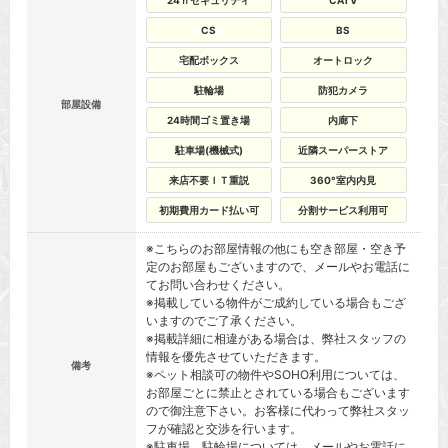
24ｈセキュリティ
CATV
CS
BS
宅配ボックス
オートロック
駐輪場
防犯カメラ
部屋設備
24時間ゴミ置き場
内廊下
駐車場(機械式)
近隣スーパーストア
来店不要ＩＴ重説
360°室内内見
初期費用カード払い可
分割サービス利用可
※こちらのお部屋情報の他にも空き部屋・空き予
定のお部屋もございますので、メールやお電話に
てお問い合わせください。
※掲載している物件がご成約している場合もござ
いますのでご了承ください。
※掲載詳細に相違がある場合は、弊社スタッフの
情報を優先させていただきます。
備考
※ペット相談可の物件やSOHO利用については、
お部屋ごとに禁止とされている場合もございます
ので御注意下さい。お客様に代わって弊社スタッ
フが確認と交渉を行います。
※駐車場、駐輪場については、メールやお電話に