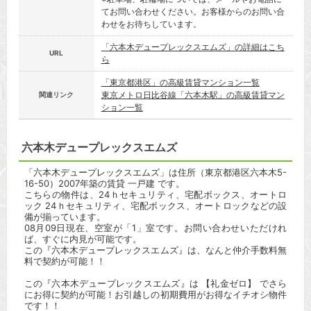
てお問い合わせください。お客様からのお問い合
わせをお待ちしています。
「六本木デュープレックスエムズ」の詳細はこち
URL
ら
「東京都港区」の高級賃貸マンション一覧
東京メトロ日比谷線「六本木駅」の高級賃貸マン
関連リンク
ション一覧
六本木デュープレックスエムズ
「六本木デュープレックスエムズ」は住所（東京都港区六本木5-
16-50）2007年築の賃貸 一戸建 です。
こちらの物件は、24ｈセキュリティ、宅配ボックス、オートロ
ック 24ｈセキュリティ、宅配ボックス、オートロックなどの設
備が揃っています。
08月09日現在、空室が「1」室です。お問い合わせいただけれ
ば、すぐに内見が可能です。
この『六本木デュープレックスエムズ』は、なんと仲介手数料無
料で契約が可能！！
この『六本木デュープレックスエムズ』は 【礼金ゼロ】 でさら
にお得に契約が可能！お引越しの初期費用がお得なイチオシ物件
です！！