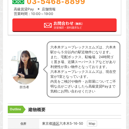
03-5468-8899
高級賃貸Pay
店舗情報
営業時間：10:00～19:00
六本木デュープレックスエムズは、六本木
駅から５分以内の駅近物件になります。
また、宅配ボックス、駐輪場、24時間ゴ
ミ置き場、近隣スーパーストアなどがあり
利便性が良い物件となっております。
六本木デュープレックスエムズは、現在空
室が1室となっています。
内見をご検討や物件・お部屋についてご不
明な点がございましたら高級賃貸Payまで
担当者
気軽にお問い合わせください
建物概要
Outline
東京都
港区
六本木5-16-50
Map
住所