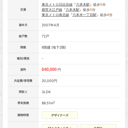
東京メトロ日比谷線
『
六本木駅
』徒歩
5
分
都営大江戸線
『
六本木駅
』徒歩
5
分
交通
東京メトロ南北線
『
六本木一丁目駅
』徒歩
8
分
2007年4月
築年月
72戸
総戸数
6階建 (地下2階)
階建
-
種別/構造
640,000
円
賃料
20,000円
共益費/管理費
3LDK
間取り
2
88.51m
専有面積
建物特徴
デザイナーズ