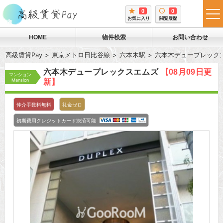
0
0
tog
お気に入り
閲覧履歴
me
HOME
物件検索
お問い合わせ
高級賃貸Pay
東京メトロ日比谷線
六本木駅
六本木デュープレック
六本木デュープレックスエムズ
【08月09日更
マンション
Mansion
新】
仲介手数料無料
礼金ゼロ
初期費用クレジットカード決済可能