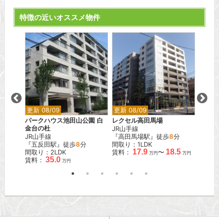
特徴の近いオススメ物件
更新 08/09
更新 08/09
更新 0
パークハウス池田山公園 白
レクセル高田馬場
フォレ
金台の杜
JR山手線
東京メ
JR山手線
『高田馬場駅』徒歩
8
分
『赤坂
『五反田駅』徒歩
8
分
間取り：1LDK
間取り
.0
17.9
18.5
間取り：2LDK
賃料：
〜
賃料：
万円
万円
万円
35.0
賃料：
万円