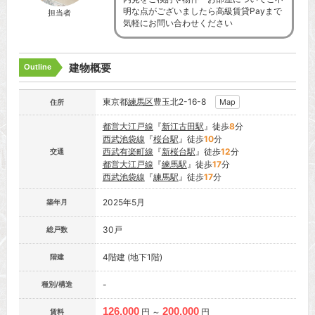
明な点がございましたら高級賃貸Payまで
担当者
気軽にお問い合わせください
建物概要
Outline
東京都
練馬区
豊玉北2-16-8
Map
住所
都営大江戸線
『
新江古田駅
』徒歩
8
分
西武池袋線
『
桜台駅
』徒歩
10
分
西武有楽町線
『
新桜台駅
』徒歩
12
分
交通
都営大江戸線
『
練馬駅
』徒歩
17
分
西武池袋線
『
練馬駅
』徒歩
17
分
2025年5月
築年月
30戸
総戸数
4階建 (地下1階)
階建
-
種別/構造
126,000
200,000
円 ～
円
賃料