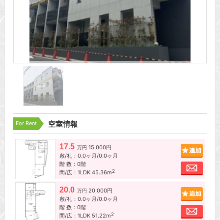
For Rent
空室情報
17.5
15,000円
追加
万円
敷/礼：0.0ヶ月/0.0ヶ月
階 数：0階
お問
2
間/広：1LDK 45.36m
20.0
20,000円
追加
万円
敷/礼：0.0ヶ月/0.0ヶ月
階 数：0階
お問
2
間/広：1LDK 51.22m