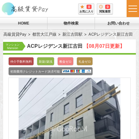
0
0
tog
お気に入り
閲覧履歴
me
HOME
物件検索
お問い合わせ
高級賃貸Pay
都営大江戸線
新江古田駅
ACPレジデンス新江古田
マンション
ACPレジデンス新江古田
【08月07日更新】
Mansion
仲介手数料無料
新築/築浅
敷金ゼロ
礼金ゼロ
初期費用クレジットカード決済可能