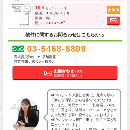
19.8
15,000円
追加
万円
敷/礼：0.0ヶ月/0.0ヶ月
階 数：1階
お問
2
間/広：1LDK 47.7m
物件に関するお問合わせはこちらから
03-5468-8899
高級賃貸Pay
店舗情報
営業時間：10:00～19:00
ACPレジデンス新江古田は、最寄り駅の
「新江古田駅」から徒歩で8分になりま
す。また、宅配ボックス、駐輪場、24時
間ゴミ置き場、近隣スーパーストアなどが
あり利便性が良い物件となっております。
ACPレジデンス新江古田は、現在空室が5
室となっています。
内見をご検討や物件・お部屋についてご不