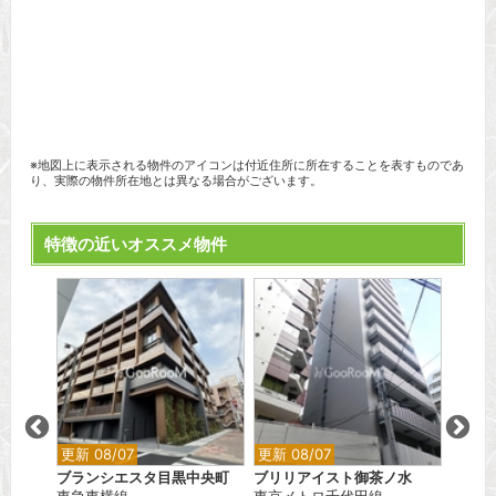
※地図上に表示される物件のアイコンは付近住所に所在することを表すものであ
り、実際の物件所在地とは異なる場合がございます。
特徴の近いオススメ物件
更新 08/07
更新 08/07
更新 0
ブランシエスタ目黒中央町
ブリリアイスト御茶ノ水
レスピ