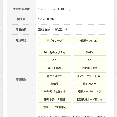
15,000円 ～ 20,000円
共益費/管理費
1K ～ 1LDK
間取り
2
2
25.52m
～ 51.22m
専有面積
建物特徴
デザイナーズ
低層マンション
24ｈセキュリティ
CATV
CS
BS
ネット無料
宅配ボックス
オートロック
コンクリート打ち放し
部屋設備
駐輪場
防犯カメラ
24時間ゴミ置き場
近隣スーパーストア
来店不要ＩＴ重説
初期費用カード払い可
分割サービス利用可