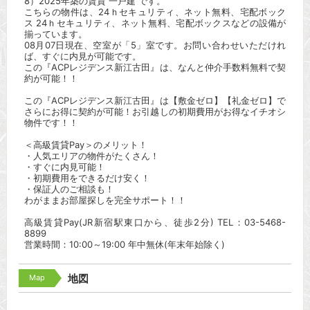
8）2025年築の賃貸 一戸建 です。
こちらの物件は、24ｈセキュリティ、ネット無料、宅配ボック
ス 24ｈセキュリティ、ネット無料、宅配ボックスなどの設備が
揃っています。
08月07日現在、空室が「5」室です。お問い合わせいただけれ
ば、すぐに内見が可能です。
この『ACPレジデンス新江古田』は、なんと仲介手数料無料で契
約が可能！！
この『ACPレジデンス新江古田』は【敷金ゼロ】【礼金ゼロ】で
さらにお得に契約が可能！お引越しの初期費用がお得なイチオシ
物件です！！
＜高級賃貸Pay＞のメリット！
・人気エリアの物件がたくさん！
・すぐに内見可能！
・初期費用をできるだけ安く！
・保証人のご相談も！
わがままお部屋探しを完全サポート！！
高級賃貸Pay(JR新宿駅東口から、徒歩2分) TEL：03-5468-
8899
営業時間：10:00～19:00 年中無休(年末年始除く)
Map
地図