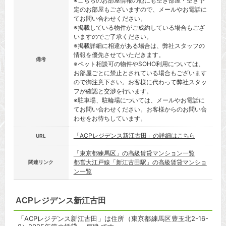
※こちらのお部屋情報の他にも空き部屋・空き予
定のお部屋もございますので、メールやお電話に
てお問い合わせください。
※掲載している物件がご成約している場合もござ
いますのでご了承ください。
※掲載詳細に相違がある場合は、弊社スタッフの
情報を優先させていただきます。
備考
※ペット相談可の物件やSOHO利用については、
お部屋ごとに禁止とされている場合もございます
ので御注意下さい。お客様に代わって弊社スタッ
フが確認と交渉を行います。
※駐車場、駐輪場については、メールやお電話に
てお問い合わせください。お客様からのお問い合
わせをお待ちしています。
「ACPレジデンス新江古田」の詳細はこちら
URL
「東京都練馬区」の高級賃貸マンション一覧
都営大江戸線「新江古田駅」の高級賃貸マンショ
関連リンク
ン一覧
ACPレジデンス新江古田
「ACPレジデンス新江古田」は住所（東京都練馬区豊玉北2-16-