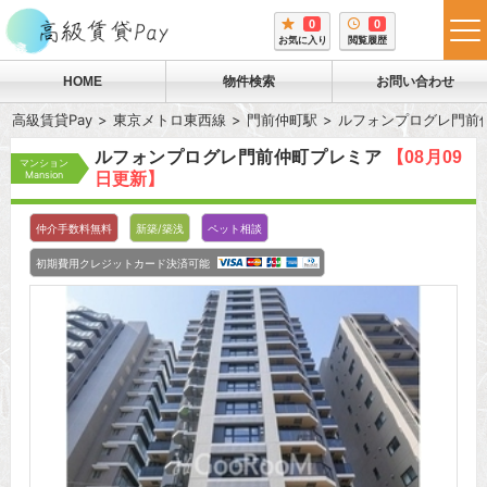
0
0
tog
お気に入り
閲覧履歴
me
HOME
物件検索
お問い合わせ
高級賃貸Pay
東京メトロ東西線
門前仲町駅
ルフォンプログレ門前
ルフォンプログレ門前仲町プレミア
【08月09
マンション
Mansion
日更新】
仲介手数料無料
新築/築浅
ペット相談
初期費用クレジットカード決済可能