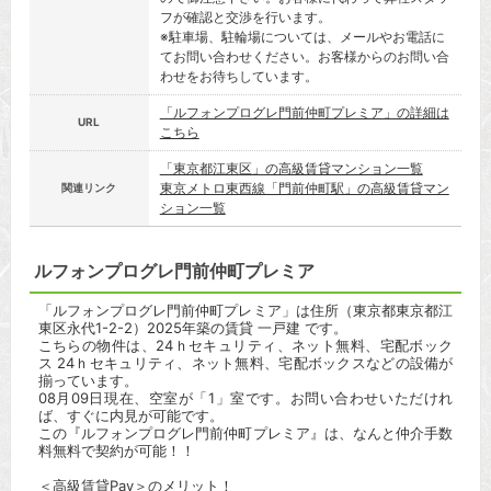
フが確認と交渉を行います。
※駐車場、駐輪場については、メールやお電話に
てお問い合わせください。お客様からのお問い合
わせをお待ちしています。
「ルフォンプログレ門前仲町プレミア」の詳細は
URL
こちら
「東京都江東区」の高級賃貸マンション一覧
東京メトロ東西線「門前仲町駅」の高級賃貸マン
関連リンク
ション一覧
ルフォンプログレ門前仲町プレミア
「ルフォンプログレ門前仲町プレミア」は住所（東京都東京都江
東区永代1-2-2）2025年築の賃貸 一戸建 です。
こちらの物件は、24ｈセキュリティ、ネット無料、宅配ボック
ス 24ｈセキュリティ、ネット無料、宅配ボックスなどの設備が
揃っています。
08月09日現在、空室が「1」室です。お問い合わせいただけれ
ば、すぐに内見が可能です。
この『ルフォンプログレ門前仲町プレミア』は、なんと仲介手数
料無料で契約が可能！！
＜高級賃貸Pay＞のメリット！