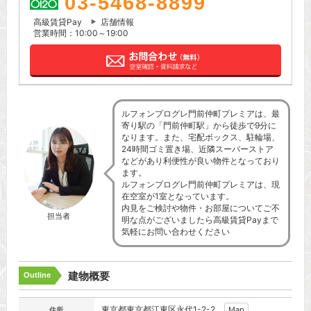
03-5468-8899
高級賃貸Pay
店舗情報
営業時間：10:00～19:00
ルフォンプログレ門前仲町プレミアは、最
寄り駅の「門前仲町駅」から徒歩で9分に
なります。また、宅配ボックス、駐輪場、
24時間ゴミ置き場、近隣スーパーストア
などがあり利便性が良い物件となっており
ます。
ルフォンプログレ門前仲町プレミアは、現
在空室が1室となっています。
内見をご検討や物件・お部屋についてご不
担当者
明な点がございましたら高級賃貸Payまで
気軽にお問い合わせください
建物概要
Outline
東京都東京都
江東区
永代1-2-2
Map
住所