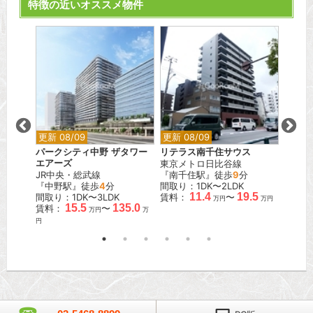
特徴の近いオススメ物件
更新 08/09
更新 08/09
更新 0
ス錦糸
パークシティ中野 ザタワー
リテラス南千住サウス
リーラ
エアーズ
東京メトロ日比谷線
JR中
JR中央・総武線
『南千住駅』徒歩
9
分
『中野
『中野駅』徒歩
4
分
間取り：1DK〜2LDK
間取り：
11.4
19.5
間取り：1DK〜3LDK
賃料：
〜
賃料：
万円
万円
.3
15.5
135.0
賃料：
〜
万円
万円
万
円