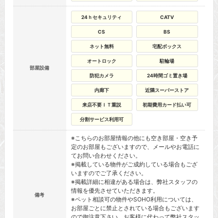
24ｈセキュリティ
CATV
CS
BS
ネット無料
宅配ボックス
オートロック
駐輪場
部屋設備
防犯カメラ
24時間ゴミ置き場
内廊下
近隣スーパーストア
来店不要ＩＴ重説
初期費用カード払い可
分割サービス利用可
※こちらのお部屋情報の他にも空き部屋・空き予
定のお部屋もございますので、メールやお電話に
てお問い合わせください。
※掲載している物件がご成約している場合もござ
いますのでご了承ください。
※掲載詳細に相違がある場合は、弊社スタッフの
情報を優先させていただきます。
備考
※ペット相談可の物件やSOHO利用については、
お部屋ごとに禁止とされている場合もございます
ので御注意下さい。お客様に代わって弊社スタッ