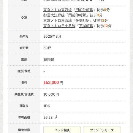
東京メトロ東西線
『
門前仲町駅
』徒歩
9
分
都営大江戸線
『
門前仲町駅
』徒歩
9
分
交通
東京メトロ東西線
『
茅場町駅
』徒歩
12
分
東京メトロ日比谷線
『
茅場町駅
』徒歩
12
分
2025年3月
築年月
69戸
総戸数
15階建
階建
-
種別/構造
153,000
円
賃料
10,000円
共益費/管理費
1DK
間取り
2
26.28m
専有面積
建物特徴
ペット相談
ブランドシリーズ