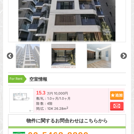
For Rent
空室情報
15.3
10,000円
追加
万円
敷/礼：1.0ヶ月/1.0ヶ月
階 数：4階
お問
2
間/広：1DK 26.28m
物件に関するお問合わせはこちらから