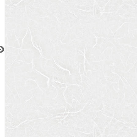
2
2
2
2
更新 08/07
更新 08/07
更新 08/07
スタールト元代々木
LUNIQ新御徒町Ⅰ
ウェルスクエアイ
小田急小田原線
都営浅草線
東急田園都市線
『代々木八幡駅』徒歩
3
分
『蔵前駅』徒歩
5
分
『用賀駅』徒歩
4
間取り：1R
間取り：1K〜2LDK
間取り：1R
13.0
13.1
11.4
24.6
10.0
賃料：
〜
賃料：
〜
賃料：
万円
万円
万円
万円
万円