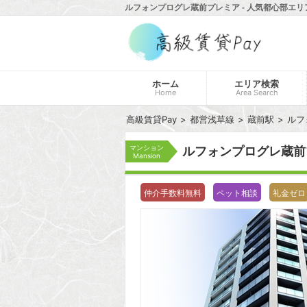
ルフォンプログレ蔵前プレミア - 人気都心部エリ
ホーム
エリア検索
Home
Area Search
高級賃貸Pay
都営浅草線
蔵前駅
ルフ
マンション
ルフォンプログレ蔵
Mansion
仲介手数料無料
ペット相談
礼金ゼロ