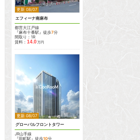
更新 08/07
エフィーナ南麻布
都営大江戸線
『麻布十番駅』徒歩
7
分
間取り：1R
14.0
賃料：
万円
2
2
更新 08/07
グローバルフロントタワー
JR山手線
『田町駅』徒歩
10
分