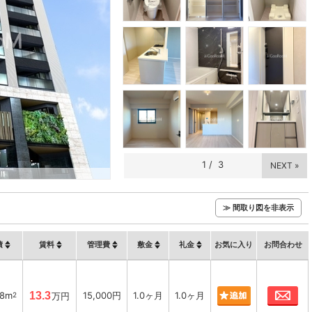
1
/
3
NEXT »
≫ 間取り図を非表示
積
賃料
管理費
敷金
礼金
お気に入り
お問合わせ
お
38m
13.3
15,000円
1.0ヶ月
1.0ヶ月
2
万円