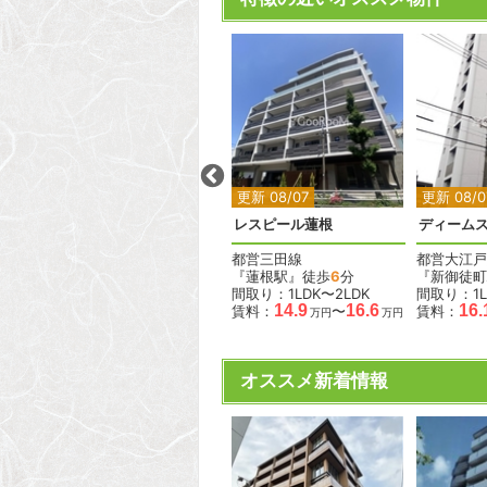
2
2
2
2
2
更新 08/07
更新 08/07
更新 08/0
リテラス西日暮里
レスピール蓮根
ディーム
JR山手線
都営三田線
都営大江戸
2
分
『西日暮里駅』徒歩
2
分
『蓮根駅』徒歩
6
分
『新御徒町
間取り：1R〜2LDK
間取り：1LDK〜2LDK
間取り：1L
.8
13.4
24.4
14.9
16.6
16.
賃料：
〜
賃料：
〜
賃料：
万円
万円
万円
万円
万円
オススメ新着情報