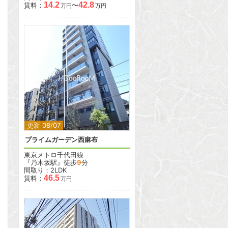
14.2
42.8
賃料：
〜
万円
万円
2
更新 08/07
プライムガーデン西麻布
東京メトロ千代田線
『乃木坂駅』徒歩
9
分
間取り：2LDK
46.5
賃料：
万円