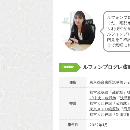
ルフォンプ
また、宅配
り利便性が
ルフォンプ
内見をご検
まで気軽に
ルフォンプログレ蔵
Outline
東京都
台東区
浅草橋3-2
住所
都営浅草線
『
蔵前駅
』
JR中央・総武線
『
浅草
都営大江戸線
『
蔵前駅
交通
東京メトロ銀座線
『
田
都営大江戸線
『
新御徒
築年月
2022年1月