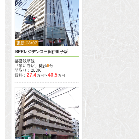
2
2
更新 08/07
BPRレジデンス三田伊皿子坂
都営浅草線
『泉岳寺駅』徒歩
5
分
間取り：2LDK
27.4
40.5
賃料：
〜
万円
万円
2