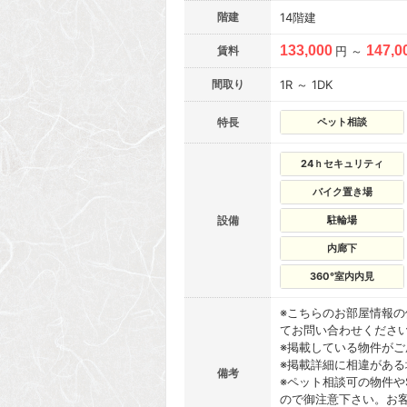
階建
14階建
133,000
147,0
賃料
円 ～
間取り
1R ～ 1DK
特長
ペット相談
24ｈセキュリティ
バイク置き場
設備
駐輪場
内廊下
360°室内内見
※こちらのお部屋情報
てお問い合わせくださ
※掲載している物件が
※掲載詳細に相違があ
備考
※ペット相談可の物件や
ので御注意下さい。お