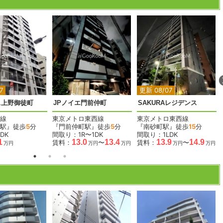
2
2
2
2
7
更新 08/07
ス上野御徒町
JPノイエ門前仲町
SAKURAレジデンス
線
東京メトロ東西線
東京メトロ東西線
駅』徒歩
5
分
『門前仲町駅』徒歩
5
分
『南砂町駅』徒歩
15
分
DK
間取り：1R〜1DK
間取り：1LDK
1
13.0
13.4
13.9
14.9
賃料：
〜
賃料：
〜
万円
万円
万円
万円
万円