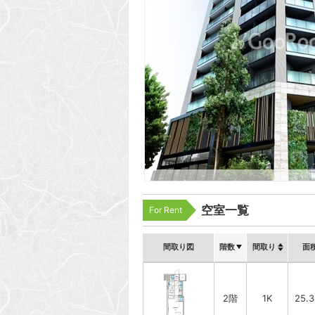
空室一覧
For Rent
間取り図
階数
間取り
面
2階
1K
25.