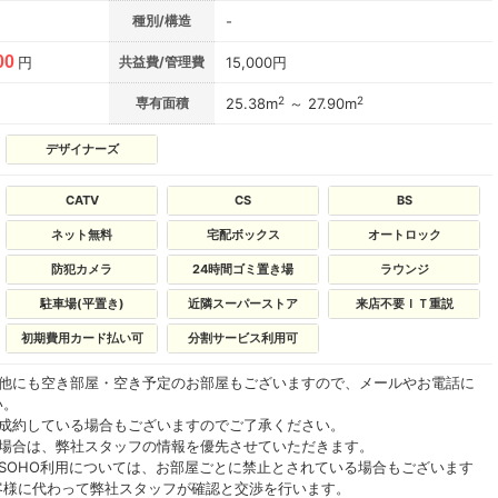
種別/構造
-
00
円
共益費/管理費
15,000円
2
2
専有面積
25.38m
～ 27.90m
デザイナーズ
CATV
CS
BS
ネット無料
宅配ボックス
オートロック
防犯カメラ
24時間ゴミ置き場
ラウンジ
駐車場(平置き)
近隣スーパーストア
来店不要ＩＴ重説
初期費用カード払い可
分割サービス利用可
の他にも空き部屋・空き予定のお部屋もございますので、メールやお電話に
い。
ご成約している場合もございますのでご了承ください。
る場合は、弊社スタッフの情報を優先させていただきます。
SOHO利用については、お部屋ごとに禁止とされている場合もございます
客様に代わって弊社スタッフが確認と交渉を行います。