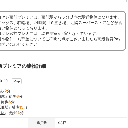
ログレ蔵前プレミアは、蔵前駅から５分以内の駅近物件になります。
ボックス、駐輪場、24時間ゴミ置き場、近隣スーパーストアなどがあ
良い物件となっております。
ログレ蔵前プレミアは、現在空室が4室となっています。
討や物件・お部屋についてご不明な点がございましたら高級賃貸Pay
お問い合わせください
前プレミアの建物詳細
0-10
Map
徒歩
2
分
橋駅
』徒歩
6
分
』徒歩
8
分
原町駅
』徒歩
13
分
町駅
』徒歩
13
分
総戸数
98戸