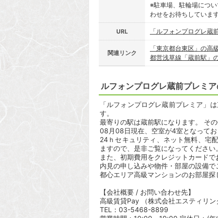
※駐車場、駐輪場につ
わせをお待ちしていま
「ルフォンプログレ蔵
URL
「東京都台東区」の高
関連リンク
都営浅草線「蔵前駅」
ルフォンプログレ蔵前プレミア
「ルフォンプログレ蔵前プレミア」は東京
す。
最寄りの駅は蔵前駅になります。 その
08月08日現在、空室が4室となって
24ｈセキュリティ、ネット無料、宅
ますので、是非ご覧になってください
また、初期費用をクレジットカードで
内見の申し込みや物件・部屋の設備で
都心エリア高級マンションのお部屋探
【会社概要 / お問い合わせ先】
高級賃貸Pay （株式会社エスティリン
TEL：03-5468-8899