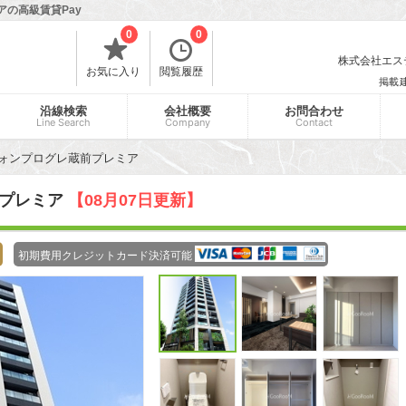
アの高級賃貸Pay
0
0
株式会社エスティ
お気に入り
閲覧履歴
掲載
沿線検索
会社概要
お問合わせ
Line Search
Company
Contact
ォンプログレ蔵前プレミア
前プレミア
【08月07日更新】
初期費用クレジットカード決済可能