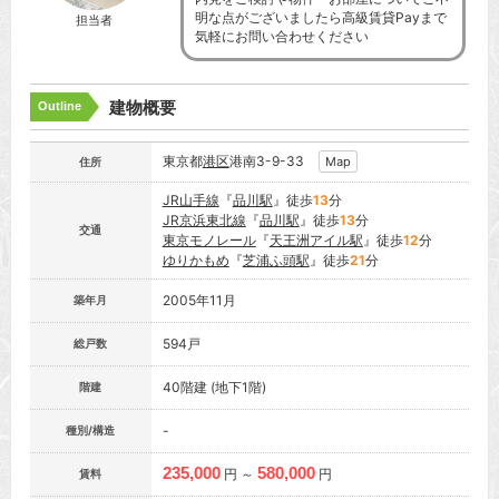
明な点がございましたら高級賃貸Payまで
担当者
気軽にお問い合わせください
建物概要
Outline
東京都
港区
港南3-9-33
Map
住所
JR山手線
『
品川駅
』徒歩
13
分
JR京浜東北線
『
品川駅
』徒歩
13
分
交通
東京モノレール
『
天王洲アイル駅
』徒歩
12
分
ゆりかもめ
『
芝浦ふ頭駅
』徒歩
21
分
2005年11月
築年月
594戸
総戸数
40階建 (地下1階)
階建
-
種別/構造
235,000
580,000
円 ～
円
賃料