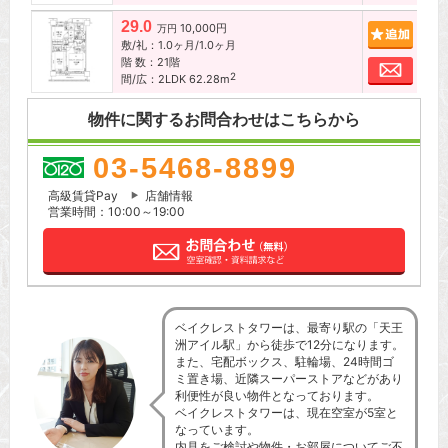
29.0
10,000円
追加
万円
敷/礼：1.0ヶ月/1.0ヶ月
階 数：21階
お問
2
間/広：2LDK 62.28m
物件に関するお問合わせはこちらから
03-5468-8899
高級賃貸Pay
店舗情報
営業時間：10:00～19:00
ベイクレストタワーは、最寄り駅の「天王
洲アイル駅」から徒歩で12分になります。
また、宅配ボックス、駐輪場、24時間ゴ
ミ置き場、近隣スーパーストアなどがあり
利便性が良い物件となっております。
ベイクレストタワーは、現在空室が5室と
なっています。
内見をご検討や物件・お部屋についてご不