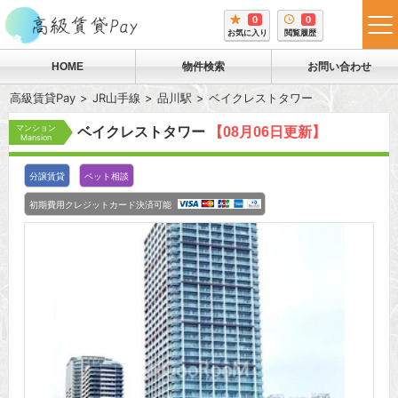
0
0
tog
お気に入り
閲覧履歴
me
HOME
物件検索
お問い合わせ
高級賃貸Pay
JR山手線
品川駅
ベイクレストタワー
マンション
ベイクレストタワー
【08月06日更新】
Mansion
分譲賃貸
ペット相談
初期費用クレジットカード決済可能