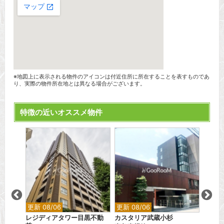
※地図上に表示される物件のアイコンは付近住所に所在することを表すものであ
り、実際の物件所在地とは異なる場合がございます。
特徴の近いオススメ物件
更新 08/06
更新 08/06
更新 0
河トロ
レジディアタワー目黒不動
カスタリア武蔵小杉
フォル