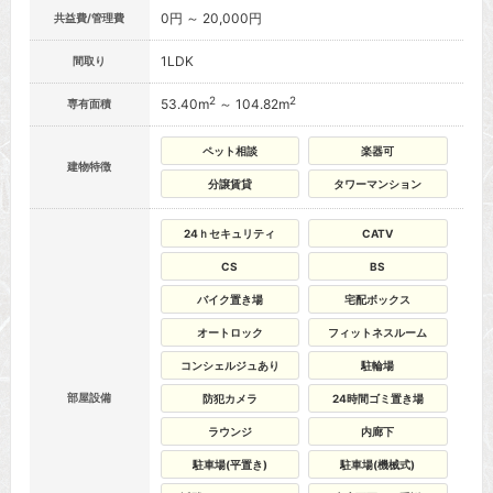
0円 ～ 20,000円
共益費/管理費
1LDK
間取り
2
2
53.40m
～ 104.82m
専有面積
ペット相談
楽器可
建物特徴
分譲賃貸
タワーマンション
24ｈセキュリティ
CATV
CS
BS
バイク置き場
宅配ボックス
オートロック
フィットネスルーム
コンシェルジュあり
駐輪場
部屋設備
防犯カメラ
24時間ゴミ置き場
ラウンジ
内廊下
駐車場(平置き)
駐車場(機械式)