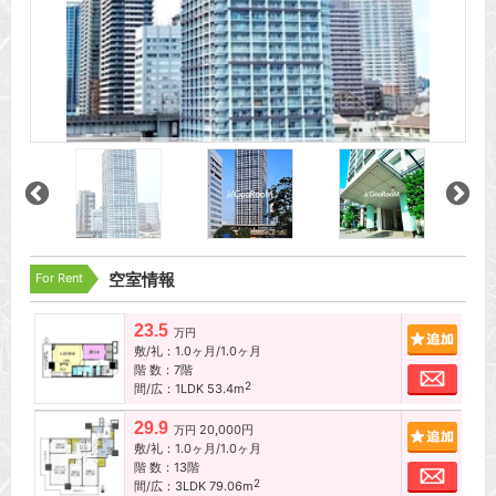
For Rent
空室情報
23.5
追加
万円
敷/礼：1.0ヶ月/1.0ヶ月
階 数：7階
お問
2
間/広：1LDK 53.4m
29.9
20,000円
追加
万円
敷/礼：1.0ヶ月/1.0ヶ月
階 数：13階
お問
2
間/広：3LDK 79.06m