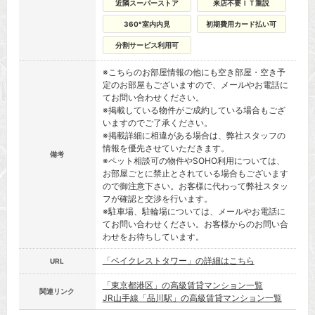
近隣スーパーストア
来店不要ＩＴ重説
360°室内内見
初期費用カード払い可
分割サービス利用可
※こちらのお部屋情報の他にも空き部屋・空き予
定のお部屋もございますので、メールやお電話に
てお問い合わせください。
※掲載している物件がご成約している場合もござ
いますのでご了承ください。
※掲載詳細に相違がある場合は、弊社スタッフの
情報を優先させていただきます。
備考
※ペット相談可の物件やSOHO利用については、
お部屋ごとに禁止とされている場合もございます
ので御注意下さい。お客様に代わって弊社スタッ
フが確認と交渉を行います。
※駐車場、駐輪場については、メールやお電話に
てお問い合わせください。お客様からのお問い合
わせをお待ちしています。
「ベイクレストタワー」の詳細はこちら
URL
「東京都港区」の高級賃貸マンション一覧
関連リンク
JR山手線「品川駅」の高級賃貸マンション一覧