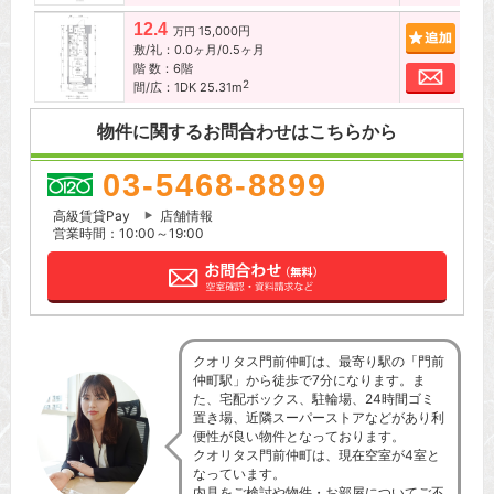
12.4
15,000円
追加
万円
敷/礼：0.0ヶ月/0.5ヶ月
階 数：6階
お問
2
間/広：1DK 25.31m
物件に関するお問合わせはこちらから
03-5468-8899
高級賃貸Pay
店舗情報
営業時間：10:00～19:00
クオリタス門前仲町は、最寄り駅の「門前
仲町駅」から徒歩で7分になります。ま
た、宅配ボックス、駐輪場、24時間ゴミ
置き場、近隣スーパーストアなどがあり利
便性が良い物件となっております。
クオリタス門前仲町は、現在空室が4室と
なっています。
内見をご検討や物件・お部屋についてご不