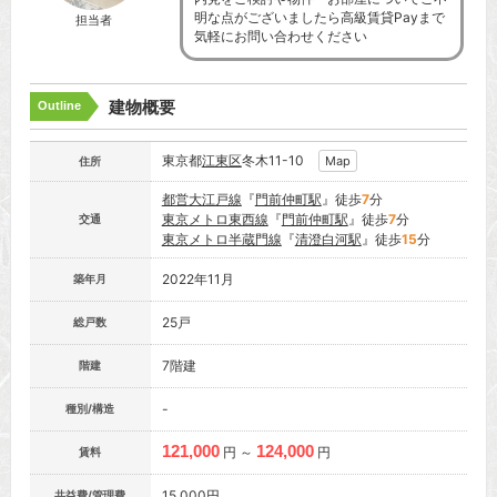
明な点がございましたら高級賃貸Payまで
担当者
気軽にお問い合わせください
建物概要
Outline
東京都
江東区
冬木11-10
Map
住所
都営大江戸線
『
門前仲町駅
』徒歩
7
分
東京メトロ東西線
『
門前仲町駅
』徒歩
7
分
交通
東京メトロ半蔵門線
『
清澄白河駅
』徒歩
15
分
2022年11月
築年月
25戸
総戸数
7階建
階建
-
種別/構造
121,000
124,000
円 ～
円
賃料
15,000円
共益費/管理費