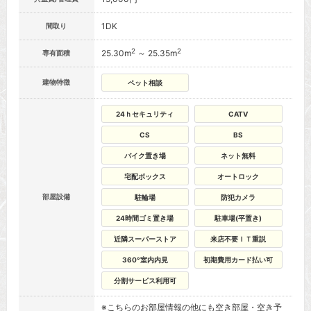
1DK
間取り
2
2
25.30m
～ 25.35m
専有面積
建物特徴
ペット相談
24ｈセキュリティ
CATV
CS
BS
バイク置き場
ネット無料
宅配ボックス
オートロック
部屋設備
駐輪場
防犯カメラ
24時間ゴミ置き場
駐車場(平置き)
近隣スーパーストア
来店不要ＩＴ重説
360°室内内見
初期費用カード払い可
分割サービス利用可
※こちらのお部屋情報の他にも空き部屋・空き予