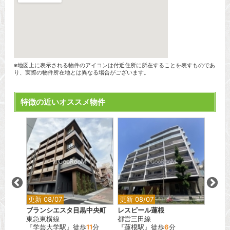
※地図上に表示される物件のアイコンは付近住所に所在することを表すものであ
り、実際の物件所在地とは異なる場合がございます。
特徴の近いオススメ物件
更新 08/07
更新 08/07
更新 0
ブランシエスタ目黒中央町
レスピール蓮根
ディー
東急東横線
都営三田線
都営大
歩
6
分
『学芸大学駅』徒歩
11
分
『蓮根駅』徒歩
6
分
『新御