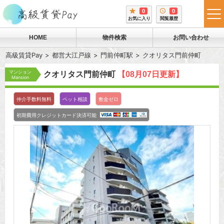
0
0
tog
お気に入り
閲覧履歴
me
HOME
物件検索
お問い合わせ
高級賃貸Pay
都営大江戸線
門前仲町駅
クオリタス門前仲町
マンション
クオリタス門前仲町
【08月07日更新】
Mansion
仲介手数料無料
ペット相談
敷金ゼロ
初期費用クレジットカード決済可能