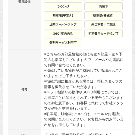
部屋設備
ラウンジ
内廊下
駐車場(平置き)
駐車場(機械式)
近隣スーパーストア
来店不要ＩＴ重説
360°室内内見
初期費用カード払い可
分割サービス利用可
※こちらのお部屋情報の他にも空き部屋・空き予
定のお部屋もございますので、メールやお電話に
てお問い合わせください。
※掲載している物件がご成約している場合もござ
いますのでご了承ください。
※掲載詳細に相違がある場合は、弊社スタッフの
情報を優先させていただきます。
備考
※ペット相談可の物件やSOHO利用については、
お部屋ごとに禁止とされている場合もございます
ので御注意下さい。お客様に代わって弊社スタッ
フが確認と交渉を行います。
※駐車場、駐輪場については、メールやお電話に
てお問い合わせください。お客様からのお問い合
わせをお待ちしています。
「プラウド千代田淡路町」の詳細はこちら