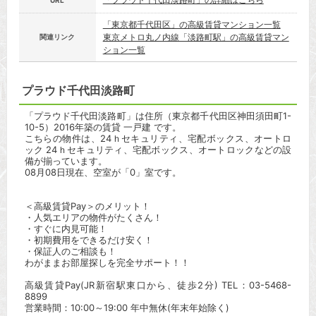
URL
「東京都千代田区」の高級賃貸マンション一覧
東京メトロ丸ノ内線「淡路町駅」の高級賃貸マン
関連リンク
ション一覧
プラウド千代田淡路町
「プラウド千代田淡路町」は住所（東京都千代田区神田須田町1-
10-5）2016年築の賃貸 一戸建 です。
こちらの物件は、24ｈセキュリティ、宅配ボックス、オートロ
ック 24ｈセキュリティ、宅配ボックス、オートロックなどの設
備が揃っています。
08月08日現在、空室が「0」室です。
＜高級賃貸Pay＞のメリット！
・人気エリアの物件がたくさん！
・すぐに内見可能！
・初期費用をできるだけ安く！
・保証人のご相談も！
わがままお部屋探しを完全サポート！！
高級賃貸Pay(JR新宿駅東口から、徒歩2分) TEL：03-5468-
8899
営業時間：10:00～19:00 年中無休(年末年始除く)