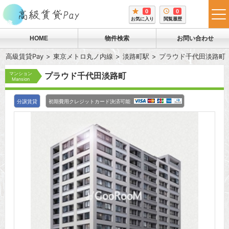
0
0
tog
お気に入り
閲覧履歴
me
HOME
物件検索
お問い合わせ
高級賃貸Pay
東京メトロ丸ノ内線
淡路町駅
プラウド千代田淡路町
マンション
プラウド千代田淡路町
Mansion
分譲賃貸
初期費用クレジットカード決済可能