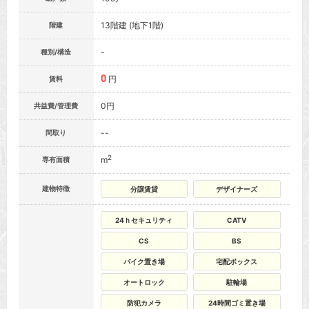
13階建 (地下1階)
階建
-
種別/構造
0
円
賃料
0円
共益費/管理費
--
間取り
2
m
専有面積
建物特徴
分譲賃貸
デザイナーズ
24ｈセキュリティ
CATV
CS
BS
バイク置き場
宅配ボックス
オートロック
駐輪場
防犯カメラ
24時間ゴミ置き場