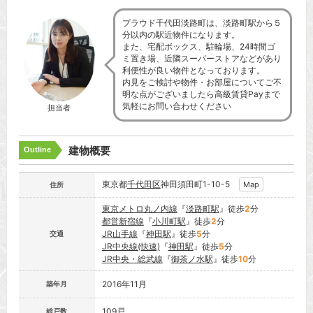
プラウド千代田淡路町は、淡路町駅から５
分以内の駅近物件になります。
また、宅配ボックス、駐輪場、24時間ゴ
ミ置き場、近隣スーパーストアなどがあり
利便性が良い物件となっております。
内見をご検討や物件・お部屋についてご不
明な点がございましたら高級賃貸Payまで
気軽にお問い合わせください
担当者
建物概要
Outline
東京都
千代田区
神田須田町1-10-5
Map
住所
東京メトロ丸ノ内線
『
淡路町駅
』徒歩
2
分
都営新宿線
『
小川町駅
』徒歩
2
分
JR山手線
『
神田駅
』徒歩
5
分
交通
JR中央線(快速)
『
神田駅
』徒歩
5
分
JR中央・総武線
『
御茶ノ水駅
』徒歩
10
分
2016年11月
築年月
109戸
総戸数