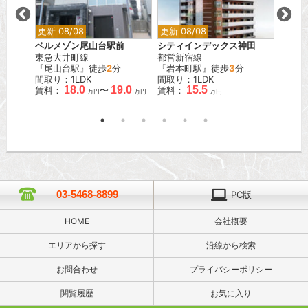
更新 08/08
更新 08/08
更新 0
ベルメゾン尾山台駅前
シティインデックス神田
オーベ
東急大井町線
都営新宿線
JR山
『尾山台駅』徒歩
2
分
『岩本町駅』徒歩
3
分
『日暮
間取り：1LDK
間取り：1LDK
間取り
.4
18.0
19.0
15.5
賃料：
〜
賃料：
賃料：
万円
万円
万円
万円
03-5468-8899
PC版
HOME
会社概要
エリアから探す
沿線から検索
お問合わせ
プライバシーポリシー
閲覧履歴
お気に入り