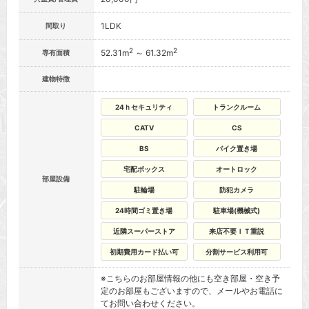
1LDK
間取り
2
2
52.31m
～ 61.32m
専有面積
建物特徴
24ｈセキュリティ
トランクルーム
CATV
CS
BS
バイク置き場
宅配ボックス
オートロック
部屋設備
駐輪場
防犯カメラ
24時間ゴミ置き場
駐車場(機械式)
近隣スーパーストア
来店不要ＩＴ重説
初期費用カード払い可
分割サービス利用可
※こちらのお部屋情報の他にも空き部屋・空き予
定のお部屋もございますので、メールやお電話に
てお問い合わせください。