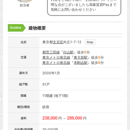
明な点がございましたら高級賃貸Payまで
担当者
気軽にお問い合わせください
建物概要
Outline
東京都
文京区
向丘1-7-12
Map
住所
都営三田線
『
白山駅
』徒歩
5
分
東京メトロ南北線
『
東大前駅
』徒歩
5
分
交通
東京メトロ南北線
『
本駒込駅
』徒歩
6
分
2000年1月
築年月
51戸
総戸数
11階建 (地下1階)
階建
鉄骨
種別/構造
238,000
289,000
円 ～
円
賃料
20,000円
共益費/管理費