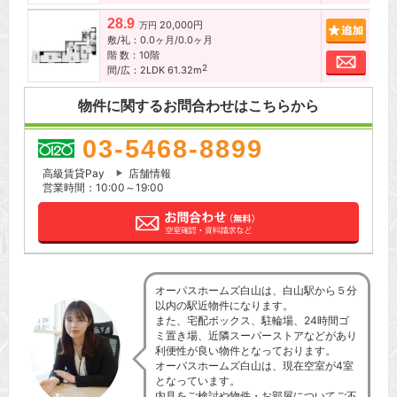
28.9
20,000円
追加
万円
敷/礼：0.0ヶ月/0.0ヶ月
階 数：10階
お問
2
間/広：2LDK 61.32m
物件に関するお問合わせはこちらから
03-5468-8899
高級賃貸Pay
店舗情報
営業時間：10:00～19:00
オーパスホームズ白山は、白山駅から５分
以内の駅近物件になります。
また、宅配ボックス、駐輪場、24時間ゴ
ミ置き場、近隣スーパーストアなどがあり
利便性が良い物件となっております。
オーパスホームズ白山は、現在空室が4室
となっています。
内見をご検討や物件・お部屋についてご不