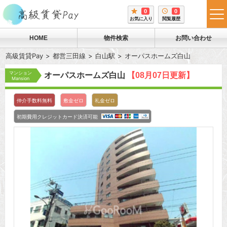
0
0
tog
お気に入り
閲覧履歴
me
HOME
物件検索
お問い合わせ
高級賃貸Pay
都営三田線
白山駅
オーパスホームズ白山
マンション
オーパスホームズ白山
【08月07日更新】
Mansion
仲介手数料無料
敷金ゼロ
礼金ゼロ
初期費用クレジットカード決済可能