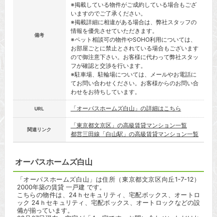
※掲載している物件がご成約している場合もござ
いますのでご了承ください。
※掲載詳細に相違がある場合は、弊社スタッフの
情報を優先させていただきます。
備考
※ペット相談可の物件やSOHO利用については、
お部屋ごとに禁止とされている場合もございます
ので御注意下さい。お客様に代わって弊社スタッ
フが確認と交渉を行います。
※駐車場、駐輪場については、メールやお電話に
てお問い合わせください。お客様からのお問い合
わせをお待ちしています。
「オーパスホームズ白山」の詳細はこちら
URL
「東京都文京区」の高級賃貸マンション一覧
関連リンク
都営三田線「白山駅」の高級賃貸マンション一覧
オーパスホームズ白山
「オーパスホームズ白山」は住所（東京都文京区向丘1-7-12）
2000年築の賃貸 一戸建 です。
こちらの物件は、24ｈセキュリティ、宅配ボックス、オートロ
ック 24ｈセキュリティ、宅配ボックス、オートロックなどの設
備が揃っています。