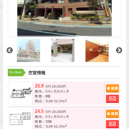
For Rent
空室情報
25.9
20,000円
追加
万円
敷/礼：0.0ヶ月/0.0ヶ月
階 数：9階
お問
2
間/広：1LDK 52.31m
24.5
20,000円
追加
万円
敷/礼：0.0ヶ月/0.0ヶ月
階 数：10階
お問
2
間/広：1LDK 52.31m