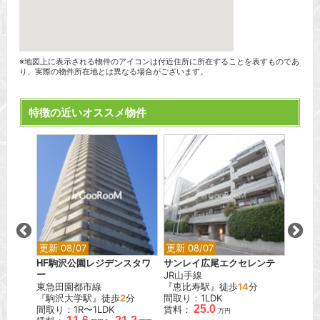
※地図上に表示される物件のアイコンは付近住所に所在することを表すものであ
り、実際の物件所在地とは異なる場合がございます。
特徴の近いオススメ物件
更新 08/07
更新 08/07
更新 0
青山
HF駒沢公園レジデンスタワ
サンレイ広尾エクセレンテ
藤和シ
ー
JR山手線
JR山
分
東急田園都市線
『恵比寿駅』徒歩
14
分
『田町
『駒沢大学駅』徒歩
2
分
間取り：1LDK
間取り
25.0
間取り：1R〜1LDK
賃料：
賃料：
万円