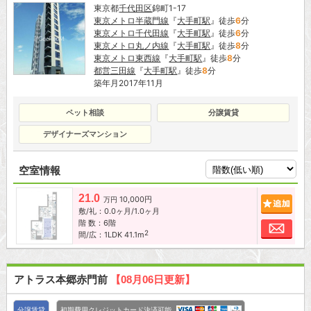
東京都
千代田区
錦町1-17
東京メトロ半蔵門線
『
大手町駅
』徒歩
6
分
東京メトロ千代田線
『
大手町駅
』徒歩
6
分
東京メトロ丸ノ内線
『
大手町駅
』徒歩
8
分
東京メトロ東西線
『
大手町駅
』徒歩
8
分
都営三田線
『
大手町駅
』徒歩
8
分
築年月2017年11月
ペット相談
分譲賃貸
デザイナーズマンション
空室情報
21.0
10,000円
追加
万円
敷/礼：0.0ヶ月/1.0ヶ月
階 数：6階
お問
2
間/広：1LDK 41.1m
アトラス本郷赤門前
【08月06日更新】
分譲賃貸
初期費用クレジットカード決済可能