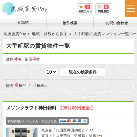
0
0
tog
お気に入り
閲覧履歴
me
HOME
物件検索
お問い合わせ
高級賃貸Pay
地域・路線から探す
大手町駅の賃貸マンション一覧ペー
大手町駅の賃貸物件一覧
4
4
建物
棟 部屋
室
現在の検索条件
4
建物
棟中 1～4棟表示
メゾンクラフト神田錦町
【08月06日更新】
初期費用クレジットカード決済可能
東京都
千代田区
神田錦町2-7-14
東京メトロ東西線
『
竹橋駅
』徒歩
5
分