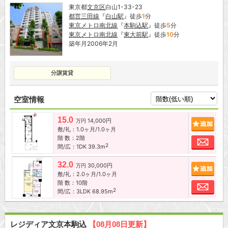
東京都
文京区
白山1-33-23
都営三田線
『
白山駅
』徒歩
1
分
東京メトロ南北線
『
本駒込駅
』徒歩
5
分
東京メトロ南北線
『
東大前駅
』徒歩
10
分
築年月2006年2月
分譲賃貸
空室情報
15.0
14,000円
追加
万円
敷/礼：1.0ヶ月/1.0ヶ月
階 数：2階
お問
2
間/広：1DK 39.3m
32.0
30,000円
追加
万円
敷/礼：2.0ヶ月/1.0ヶ月
階 数：10階
お問
2
間/広：3LDK 68.95m
レジディア文京本駒込
【08月08日更新】