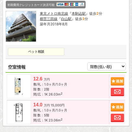
初期費用クレジットカード決済可能
東京メトロ南北線
『
本駒込駅
』徒歩
2
分
都営三田線
『
白山駅
』徒歩
3
分
築年月2018年8月
ペット相談
空室情報
12.6
追加
万円
敷/礼：1.0ヶ月/1.0ヶ月
階 数：2階
お問
2
間/広：1K 26.03m
14.0
15,000円
追加
万円
敷/礼：1.0ヶ月/1.0ヶ月
階 数：5階
お問
2
間/広：1K 23.06m