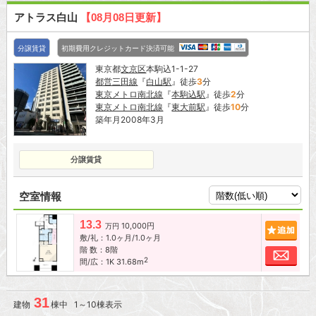
アトラス白山
【08月08日更新】
分譲賃貸
初期費用クレジットカード決済可能
東京都
文京区
本駒込1-1-27
都営三田線
『
白山駅
』徒歩
3
分
東京メトロ南北線
『
本駒込駅
』徒歩
2
分
東京メトロ南北線
『
東大前駅
』徒歩
10
分
築年月2008年3月
分譲賃貸
空室情報
13.3
10,000円
追加
万円
敷/礼：1.0ヶ月/1.0ヶ月
階 数：8階
お問
2
間/広：1K 31.68m
31
建物
棟中 1～10棟表示