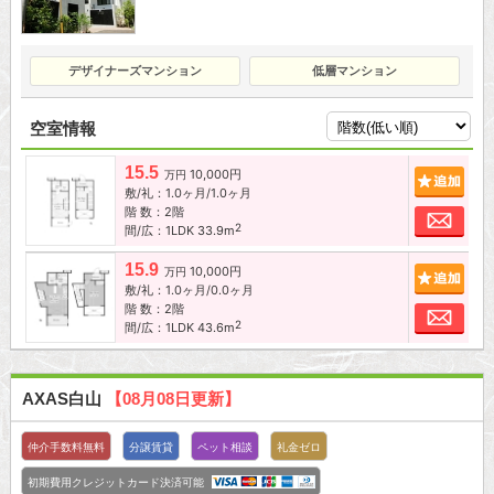
デザイナーズマンション
低層マンション
空室情報
15.5
10,000円
追加
万円
敷/礼：1.0ヶ月/1.0ヶ月
階 数：2階
お問
2
間/広：1LDK 33.9m
15.9
10,000円
追加
万円
敷/礼：1.0ヶ月/0.0ヶ月
階 数：2階
お問
2
間/広：1LDK 43.6m
AXAS白山
【08月08日更新】
仲介手数料無料
分譲賃貸
ペット相談
礼金ゼロ
初期費用クレジットカード決済可能