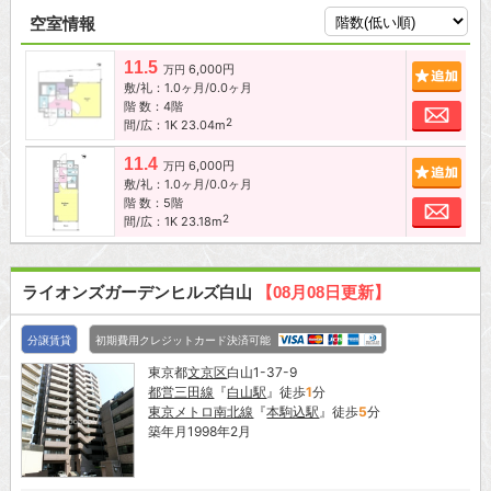
空室情報
11.5
6,000円
追加
万円
敷/礼：1.0ヶ月/0.0ヶ月
階 数：4階
お問
2
間/広：1K 23.04m
11.4
6,000円
追加
万円
敷/礼：1.0ヶ月/0.0ヶ月
階 数：5階
お問
2
間/広：1K 23.18m
ライオンズガーデンヒルズ白山
【08月08日更新】
分譲賃貸
初期費用クレジットカード決済可能
東京都
文京区
白山1-37-9
都営三田線
『
白山駅
』徒歩
1
分
東京メトロ南北線
『
本駒込駅
』徒歩
5
分
築年月1998年2月