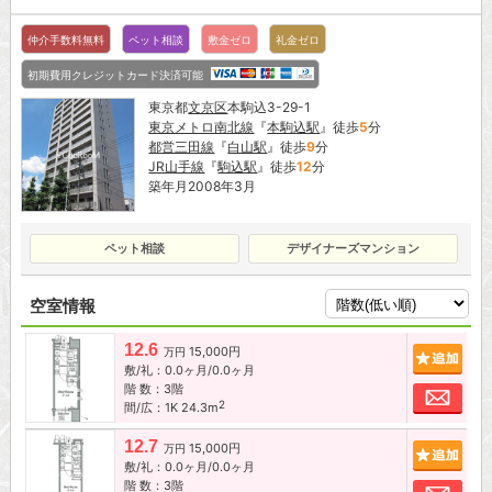
仲介手数料無料
ペット相談
敷金ゼロ
礼金ゼロ
初期費用クレジットカード決済可能
東京都
文京区
本駒込3-29-1
東京メトロ南北線
『
本駒込駅
』徒歩
5
分
都営三田線
『
白山駅
』徒歩
9
分
JR山手線
『
駒込駅
』徒歩
12
分
築年月2008年3月
ペット相談
デザイナーズマンション
空室情報
12.6
15,000円
追加
万円
敷/礼：0.0ヶ月/0.0ヶ月
階 数：3階
お問
2
間/広：1K 24.3m
12.7
15,000円
追加
万円
敷/礼：0.0ヶ月/0.0ヶ月
階 数：3階
お問