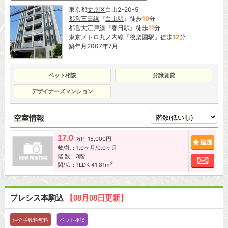
東京都
文京区
白山2-20-5
都営三田線
『
白山駅
』徒歩
10
分
都営大江戸線
『
春日駅
』徒歩
11
分
東京メトロ丸ノ内線
『
後楽園駅
』徒歩
12
分
築年月2007年7月
ペット相談
分譲賃貸
デザイナーズマンション
空室情報
17.0
15,000円
追加
万円
敷/礼：1.0ヶ月/0.0ヶ月
階 数：3階
お問
2
間/広：1LDK 41.81m
プレシス本駒込
【08月08日更新】
仲介手数料無料
ペット相談