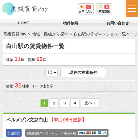
0
0
tog
お気に入り
閲覧履歴
me
HOME
物件検索
お問い合わせ
高級賃貸Pay
地域・路線から探す
白山駅の賃貸マンション一覧ページ
白山駅の賃貸物件一覧
31
65
建物
棟 部屋
室
現在の検索条件
31
建物
棟中 1～10棟表示
1
2
3
4
次へ »
ベルメゾン文京白山
【08月08日更新】
分譲賃貸
初期費用クレジットカード決済可能