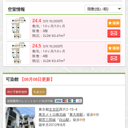
空室情報
24.4
10,000円
追加
万円
敷/礼：1.0ヶ月/1.0ヶ月
階 数：3階
お問
2
間/広：2LDK 63.47m
24.5
10,000円
追加
万円
敷/礼：1.0ヶ月/1.0ヶ月
階 数：4階
お問
2
間/広：2LDK 63.47m
可染館
【08月08日更新】
仲介手数料無料
礼金ゼロ
初期費用クレジットカード決済可能
東京都
文京区
西片2-15-4
東京メトロ南北線
『
東大前駅
』徒歩
6
分
都営三田線
『
白山駅
』徒歩
6
分
築年月2012年6月