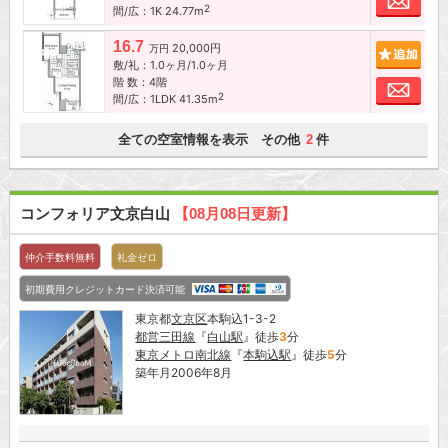
2
間/広：1K 24.77m
16.7
20,000円
追加
万円
敷/礼：1.0ヶ月/1.0ヶ月
階 数：4階
お問
2
間/広：1LDK 41.35m
全ての空室情報を表示 その他
件
2
コンフォリア文京白山
【08月08日更新】
仲介手数料無料
礼金ゼロ
初期費用クレジットカード決済可能
東京都
文京区
本駒込1-3-2
都営三田線
『
白山駅
』徒歩
3
分
東京メトロ南北線
『
本駒込駅
』徒歩
5
分
築年月2006年8月