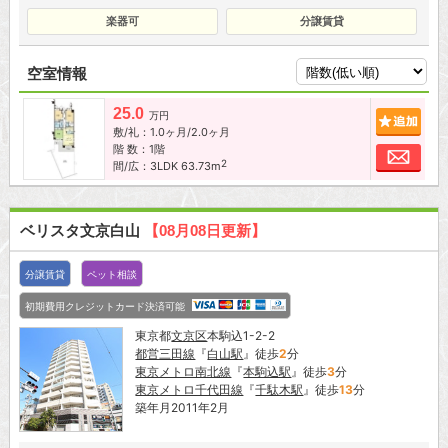
楽器可
分譲賃貸
空室情報
25.0
追加
万円
敷/礼：1.0ヶ月/2.0ヶ月
階 数：1階
お問
2
間/広：3LDK 63.73m
ベリスタ文京白山
【08月08日更新】
分譲賃貸
ペット相談
初期費用クレジットカード決済可能
東京都
文京区
本駒込1-2-2
都営三田線
『
白山駅
』徒歩
2
分
東京メトロ南北線
『
本駒込駅
』徒歩
3
分
東京メトロ千代田線
『
千駄木駅
』徒歩
13
分
築年月2011年2月