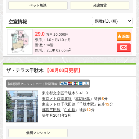
ペット相談
分譲賃貸
空室情報
29.0
20,000円
追加
万円
敷/礼：1.0ヶ月/1.0ヶ月
階 数：14階
お問
2
間/広：2LDK 62.05m
ザ・テラス千駄木
【08月08日更新】
初期費用クレジットカード決済可能
東京都
文京区
千駄木5-41-9
東京メトロ南北線
『
本駒込駅
』徒歩
8
分
東京メトロ千代田線
『
千駄木駅
』徒歩
12
分
都営三田線
『
白山駅
』徒歩
12
分
築年月2011年2月
低層マンション