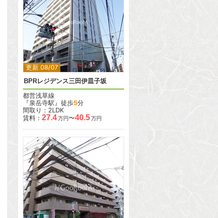
2
2
更新 08/07
BPRレジデンス三田伊皿子坂
都営浅草線
『泉岳寺駅』徒歩
5
分
間取り：2LDK
27.4
40.5
賃料：
〜
万円
万円
2