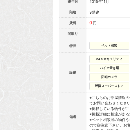
築年月
2015年11月
階建
9階建
0
賃料
円
間取り
--
特長
ペット相談
24ｈセキュリティ
バイク置き場
設備
防犯カメラ
近隣スーパーストア
※こちらのお部屋情報
てお問い合わせくださ
※掲載している物件が
※掲載詳細に相違があ
備考
※ペット相談可の物件や
ので御注意下さい。お