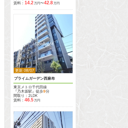
14.2
42.8
賃料：
〜
万円
万円
2
更新 08/07
プライムガーデン西麻布
東京メトロ千代田線
『乃木坂駅』徒歩
9
分
間取り：2LDK
46.5
賃料：
万円