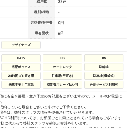
総戸数
33戸
種別/構造
-
共益費/管理費
0円
2
専有面積
m
デザイナーズ
CATV
CS
BS
宅配ボックス
オートロック
駐輪場
24時間ゴミ置き場
駐車場(平置き)
駐車場(機械式)
来店不要ＩＴ重説
初期費用カード払い可
分割サービス利用可
の他にも空き部屋・空き予定のお部屋もございますので、メールやお電話に
い。
ご成約している場合もございますのでご了承ください。
る場合は、弊社スタッフの情報を優先させていただきます。
SOHO利用については、お部屋ごとに禁止とされている場合もございます
客様に代わって弊社スタッフが確認と交渉を行います。