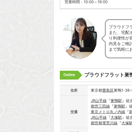
営業時間：10:00～19:00
プラウドフ
また、宅配
り利便性が
内見をご検
まで気軽に
プラウドフラット巣
Outline
東京都
豊島区
巣鴨1-38
住所
JR山手線
『
巣鴨駅
』徒
都営三田線
『
巣鴨駅
』
東京メトロ丸ノ内線
『
交通
JR山手線
『
大塚駅
』徒
都営都電荒川線
『
大塚