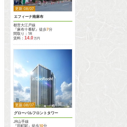
更新 08/07
エフィーナ南麻布
都営大江戸線
『麻布十番駅』徒歩
7
分
間取り：1R
14.0
賃料：
万円
2
2
更新 08/07
グローバルフロントタワー
JR山手線
『田町駅』徒歩
10
分