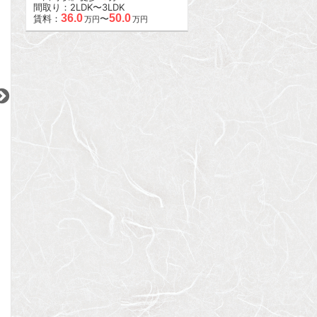
間取り：2LDK〜3LDK
36.0
50.0
賃料：
〜
万円
万円
2
2
2
更新 08/07
更新 08/07
更新 08/07
ブリリア早稲田
ライジングプレイス大森二番館
ガーラ・リバーサ
東京メトロ東西線
JR京浜東北線
東急目黒線
『早稲田駅』徒歩
4
分
『大森駅』徒歩
9
分
『不動前駅』徒歩
間取り：3LDK
間取り：1K
間取り：1K
32.0
10.0
11.9
賃料：
賃料：
賃料：
万円
万円
万円