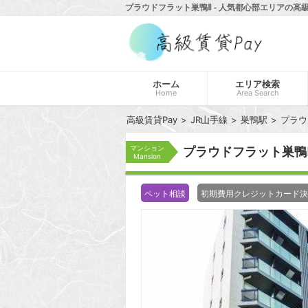
プラウドフラット巣鴨Ⅱ - 人気都心部エリアの高級
ホーム
エリア検索
Home
Area Search
高級賃貸Pay
JR山手線
巣鴨駅
プラウ
マンション
プラウドフラット巣鴨
Mansion
ペット相談
初期費用クレジットカード決