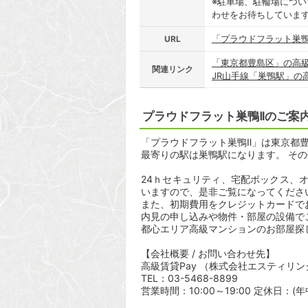
※駐車場、駐輪場につ
わせをお待ちしていま
「プラウドフラット巣鴨
URL
「東京都豊島区」の高
関連リンク
JR山手線「巣鴨駅」の
プラウドフラット巣鴨Ⅱのご案
「プラウドフラット巣鴨Ⅱ」は東京都豊島
最寄りの駅は巣鴨駅になります。 その
24ｈセキュリティ、宅配ボックス、
いますので、是非ご覧になってくださ
また、初期費用をクレジットカードで
内見の申し込みや物件・部屋の設備で
都心エリア高級マンションのお部屋探
【会社概要 / お問い合わせ先】
高級賃貸Pay （株式会社エスティリン
TEL：03-5468-8899
営業時間：10:00～19:00 定休日：(