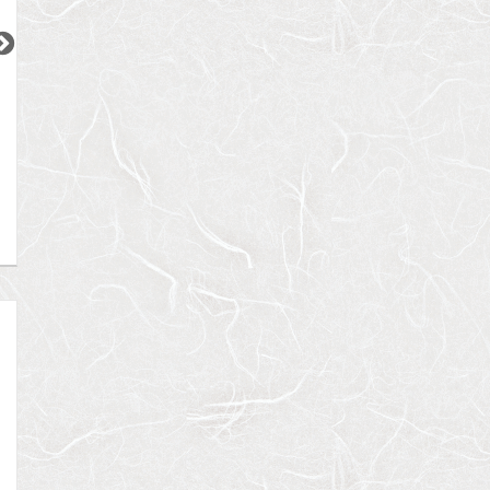
2
2
2
2
更新 08/07
更新 08/07
更新 08/07
ベルメゾン尾山台駅前
シティインデックス神田
ACPレジデンス三
東急大井町線
都営新宿線
東京メトロ日比谷
『尾山台駅』徒歩
2
分
『岩本町駅』徒歩
3
分
『三ノ輪駅』徒歩
間取り：1LDK
間取り：1LDK
間取り：1LDK〜3L
18.0
19.0
15.5
17.5
賃料：
〜
賃料：
賃料：
〜
万円
万円
万円
万円