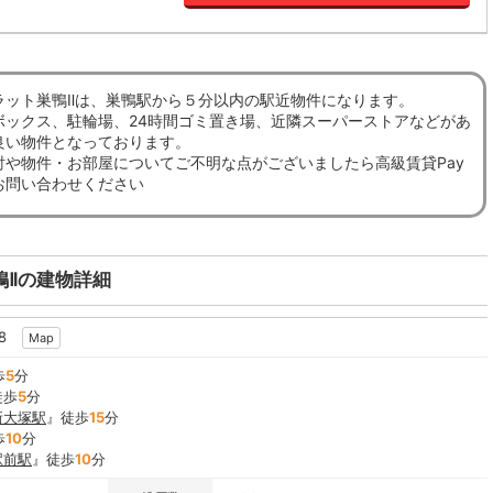
ラット巣鴨Ⅱは、巣鴨駅から５分以内の駅近物件になります。
ボックス、駐輪場、24時間ゴミ置き場、近隣スーパーストアなどがあ
良い物件となっております。
討や物件・お部屋についてご不明な点がございましたら高級賃貸Pay
お問い合わせください
鴨Ⅱの建物詳細
-8
Map
歩
5
分
徒歩
5
分
新大塚駅
』徒歩
15
分
歩
10
分
駅前駅
』徒歩
10
分