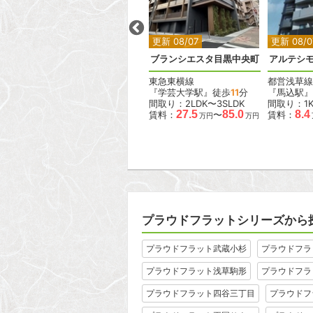
2
2
2
2
更新 08/07
更新 08/07
更新 08/0
ラス
デュオフラッツ大森イースト
ブランシエスタ目黒中央町
アルテシモ
JR京浜東北線
東急東横線
都営浅草線
『大森駅』徒歩
4
分
『学芸大学駅』徒歩
11
分
『馬込駅』
間取り：1DK〜2LDK
間取り：2LDK〜3SLDK
間取り：1
15.6
38.0
27.5
85.0
8.4
賃料：
〜
賃料：
〜
賃料：
万円
万円
万円
万円
プラウドフラットシリーズから
プラウドフラット武蔵小杉
プラウドフラ
プラウドフラット浅草駒形
プラウドフラ
プラウドフラット四谷三丁目
プラウドフ