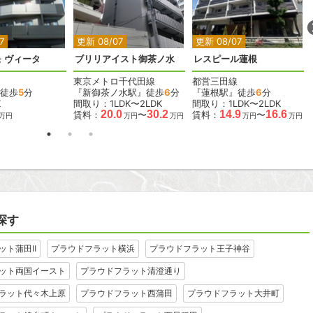
2
2
2
2
2
7
更新 08/07
更新 08/07
 ヴィータ
ブリリアイスト御茶ノ水
レスピール蓮根
東京メトロ千代田線
都営三田線
徒歩
5
分
『新御茶ノ水駅』徒歩
6
分
『蓮根駅』徒歩
6
分
K
間取り：1LDK〜2LDK
間取り：1LDK〜2LDK
20.0
30.2
14.9
16.6
賃料：
〜
賃料：
〜
万円
万円
万円
万円
万円
探す
ット蒲田Ⅱ
プラウドフラット横浜
プラウドフラット王子神谷
ット両国イースト
プラウドフラット清澄通り
ラット代々木上原
プラウドフラット西蒲田
プラウドフラット大井町