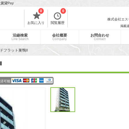
賃貸Pay
0
0
株式会社エスティ
お気に入り
閲覧履歴
掲載
沿線検索
会社概要
お問合わせ
Line Search
Company
Contact
ドフラット巣鴨Ⅱ
Ⅱ
済可能