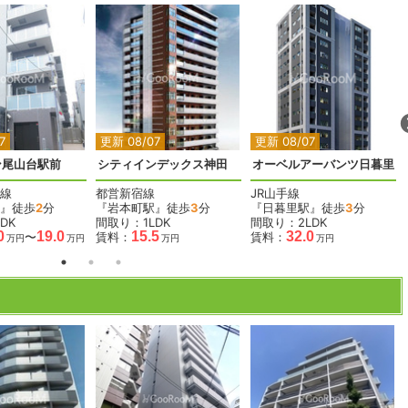
2
2
2
2
7
更新 08/07
更新 08/07
ン尾山台駅前
シティインデックス神田
オーベルアーバンツ日暮里
線
都営新宿線
JR山手線
』徒歩
2
分
『岩本町駅』徒歩
3
分
『日暮里駅』徒歩
3
分
DK
間取り：1LDK
間取り：2LDK
0
19.0
15.5
32.0
〜
賃料：
賃料：
万円
万円
万円
万円