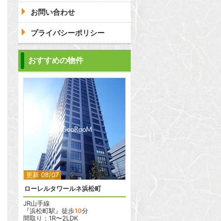
お問い合わせ
プライバシーポリシー
おすすめの物件
2
2
更新 08/07
ローレルタワールネ浜松町
JR山手線
『浜松町駅』徒歩
10
分
間取り：1R〜2LDK