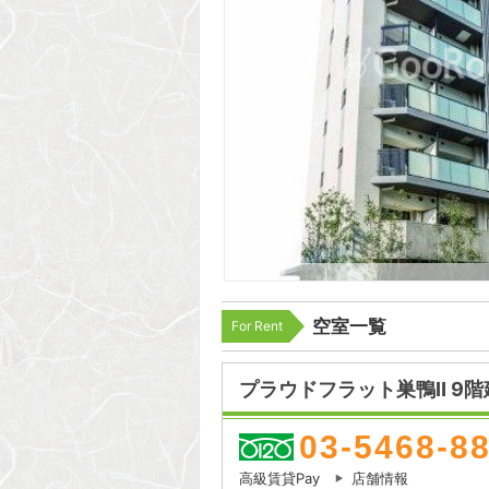
空室一覧
For Rent
プラウドフラット巣鴨Ⅱ 9階
03-5468-8
高級賃貸Pay
店舗情報