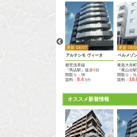
2
2
更新 08/07
更新 08/07
更新 08/0
ウッド
リゾート西馬込
アルテシモ ヴィータ
ベルメゾ
都営浅草線
都営浅草線
東急大井町
分
『西馬込駅』徒歩
1
分
『馬込駅』徒歩
5
分
『尾山台駅
間取り：3LDK
間取り：1K
間取り：1L
60.0
8.4
18.
賃料：
賃料：
賃料：
万円
万円
オススメ新着情報