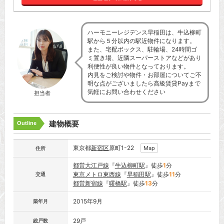
ハーモニーレジデンス早稲田は、牛込柳町
駅から５分以内の駅近物件になります。
また、宅配ボックス、駐輪場、24時間ゴ
ミ置き場、近隣スーパーストアなどがあり
利便性が良い物件となっております。
内見をご検討や物件・お部屋についてご不
明な点がございましたら高級賃貸Payまで
気軽にお問い合わせください
担当者
建物概要
Outline
東京都
新宿区
原町1-22
Map
住所
都営大江戸線
『
牛込柳町駅
』徒歩
1
分
東京メトロ東西線
『
早稲田駅
』徒歩
11
分
交通
都営新宿線
『
曙橋駅
』徒歩
13
分
2015年9月
築年月
29戸
総戸数