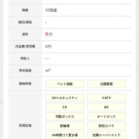
10階建
階建
-
種別/構造
0
円
賃料
0円
共益費/管理費
--
間取り
2
m
専有面積
建物特徴
ペット相談
分譲賃貸
24ｈセキュリティ
CATV
CS
BS
宅配ボックス
オートロック
部屋設備
駐輪場
防犯カメラ
24時間ゴミ置き場
近隣スーパーストア