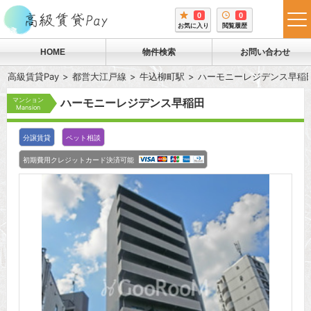
0
0
tog
お気に入り
閲覧履歴
me
HOME
物件検索
お問い合わせ
高級賃貸Pay
都営大江戸線
牛込柳町駅
ハーモニーレジデンス早稲
マンション
ハーモニーレジデンス早稲田
Mansion
分譲賃貸
ペット相談
初期費用クレジットカード決済可能