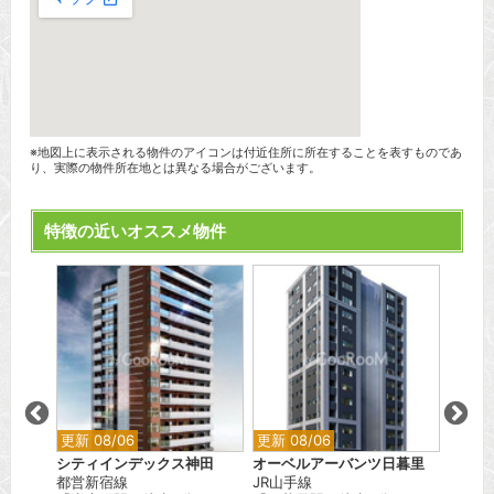
※地図上に表示される物件のアイコンは付近住所に所在することを表すものであ
り、実際の物件所在地とは異なる場合がございます。
特徴の近いオススメ物件
更新 08/06
更新 08/06
更新 0
シティインデックス神田
オーベルアーバンツ日暮里
ブリリ
都営新宿線
JR山手線
東京メ