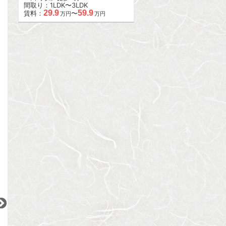
間取り：1LDK〜3LDK
29.9
59.9
賃料：
〜
万円
万円
2
2
2
更新 08/08
更新 08/08
更新 08/08
D’クラディア目黒本町
テラス恵比寿の丘
ヒルトップ恵比寿