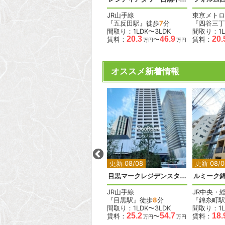
東京メトロ丸ノ内線
JR山手線
東京メトロ
『赤坂見附駅』徒歩
8
分
『五反田駅』徒歩
7
分
『四谷三丁
間取り：2LDK
間取り：1LDK〜3LDK
間取り：1L
92.0
95.0
20.3
46.9
20.
賃料：
〜
賃料：
〜
賃料：
万円
万円
万円
万円
オススメ新着情報
2
2
2
2
2
更新 08/08
更新 08/08
更新 08/0
ベルメゾン尾山台駅前
目黒マークレジデンスタワー
ルミーク
東急大井町線
JR山手線
JR中央・
『尾山台駅』徒歩
2
分
『目黒駅』徒歩
8
分
『錦糸町駅
間取り：1LDK
間取り：1LDK〜3LDK
間取り：1L
.6
18.0
19.0
25.2
54.7
18.
賃料：
〜
賃料：
〜
賃料：
万円
万円
万円
万円
万円