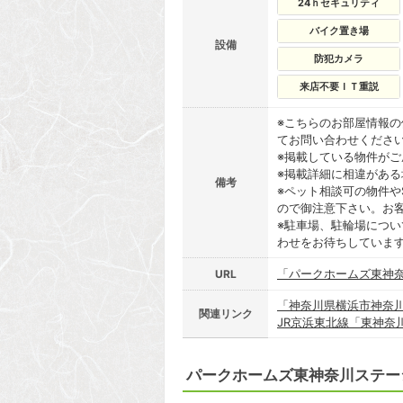
24ｈセキュリティ
バイク置き場
設備
防犯カメラ
来店不要ＩＴ重説
※こちらのお部屋情報
てお問い合わせくださ
※掲載している物件が
※掲載詳細に相違があ
備考
※ペット相談可の物件や
ので御注意下さい。お
※駐車場、駐輪場につ
わせをお待ちしていま
「パークホームズ東神
URL
「神奈川県横浜市神奈
関連リンク
JR京浜東北線「東神奈
パークホームズ東神奈川ステー