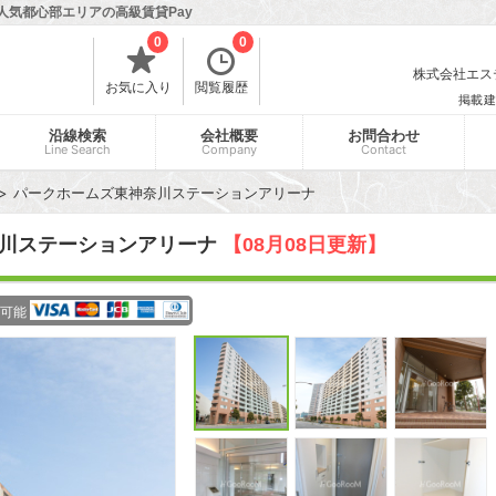
人気都心部エリアの高級賃貸Pay
0
0
株式会社エスティ
お気に入り
閲覧履歴
掲載建
沿線検索
会社概要
お問合わせ
Line Search
Company
Contact
パークホームズ東神奈川ステーションアリーナ
奈川ステーションアリーナ
【08月08日更新】
可能