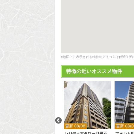
※地図上に表示される物件のアイコンは付近住所
特徴の近いオススメ物件
2
2
2
2
更新 08/08
更新 08/08
更新 08/0
ラトリエ赤坂
レジディアタワー目黒不動前
フォルム