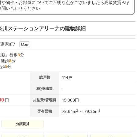
討や物件・お部屋についてご不明な点がございましたら高級賃貸Pay
お問い合わせください
奈川ステーションアリーナの建物詳細
区
富家町7
Map
川駅
』徒歩
3
分
』徒歩
8
分
徒歩
5
分
総戸数
114戸
種別/構造
-
00
円
共益費/管理費
15,000円
2
2
専有面積
78.64m
～ 79.25m
分譲賃貸