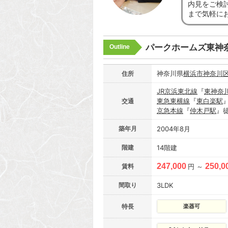
内見をご検
まで気軽に
パークホームズ東神
Outline
神奈川県
横浜市神奈川
住所
JR京浜東北線
『
東神奈
東急東横線
『
東白楽駅
交通
京急本線
『
仲木戸駅
』
築年月
2004年8月
階建
14階建
247,000
250,0
賃料
円 ～
間取り
3LDK
特長
楽器可