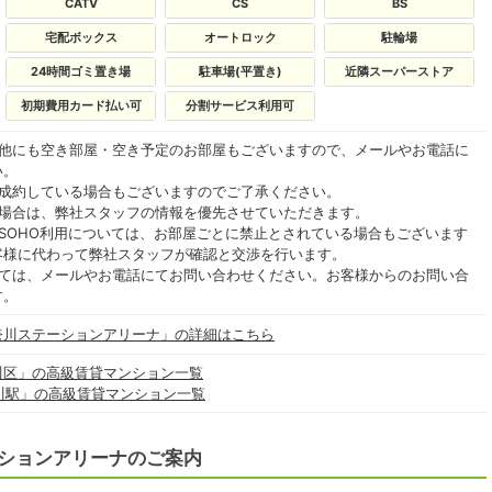
CATV
CS
BS
宅配ボックス
オートロック
駐輪場
24時間ゴミ置き場
駐車場(平置き)
近隣スーパーストア
初期費用カード払い可
分割サービス利用可
の他にも空き部屋・空き予定のお部屋もございますので、メールやお電話に
い。
ご成約している場合もございますのでご了承ください。
る場合は、弊社スタッフの情報を優先させていただきます。
SOHO利用については、お部屋ごとに禁止とされている場合もございます
客様に代わって弊社スタッフが確認と交渉を行います。
いては、メールやお電話にてお問い合わせください。お客様からのお問い合
す。
奈川ステーションアリーナ」の詳細はこちら
川区」の高級賃貸マンション一覧
川駅」の高級賃貸マンション一覧
ションアリーナのご案内