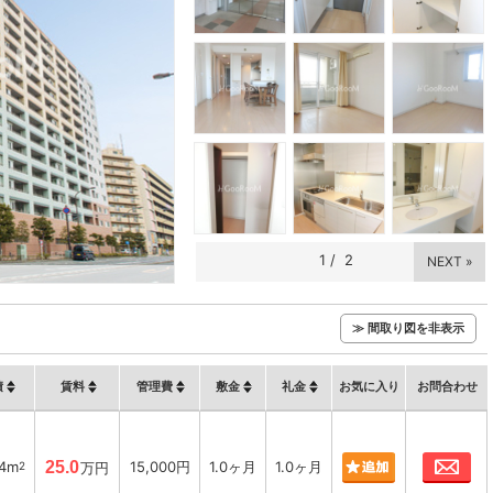
1
/
2
NEXT »
≫ 間取り図を非表示
積
賃料
管理費
敷金
礼金
お気に入り
お問合わせ
お
64m
25.0
15,000円
1.0ヶ月
1.0ヶ月
2
万円