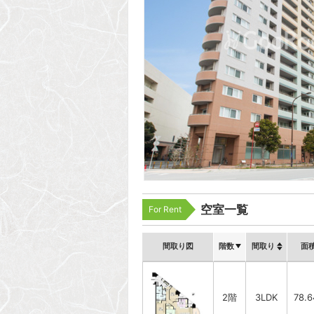
空室一覧
For Rent
間取り図
階数
間取り
面
2階
3LDK
78.