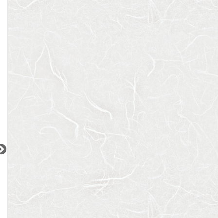
東急目黒線
JR山手線
JR山手線
『西小山駅』徒歩
3
分
『恵比寿駅』徒歩
7
分
『恵比寿駅』徒歩
間取り：1SDK
間取り：2LDK
間取り：1K
20.0
57.0
11.5
賃料：
賃料：
賃料：
万円
万円
万円
2
2
2
2
2
更新 08/08
更新 08/08
更新 08/08
ワンルーフレジデンス中野
パークアクシス五反田スカイタワー
ブランズ巣鴨三丁
都営大江戸線
JR山手線
JR山手線
『東中野駅』徒歩
11
分
『五反田駅』徒歩
12
分
『巣鴨駅』徒歩
5
間取り：1LDK〜2LDK
間取り：1LDK〜2LDK
間取り：1LDK
18.4
32.3
17.6
52.5
22.0
賃料：
〜
賃料：
〜
賃料：
〜
万円
万円
万円
万円
万円