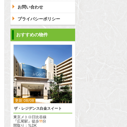
お問い合わせ
プライバシーポリシー
問合わせ
おすすめの物件
2
更新 08/08
ザ・レジデンス白金スイート
東京メトロ日比谷線
『広尾駅』徒歩
11
分
間取り：1LDK