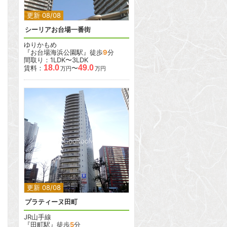
更新 08/08
シーリアお台場一番街
ゆりかもめ
『お台場海浜公園駅』徒歩
9
分
間取り：1LDK〜3LDK
18.0
49.0
賃料：
〜
万円
万円
2
2
更新 08/08
プラティーヌ田町
JR山手線
『田町駅』徒歩
5
分