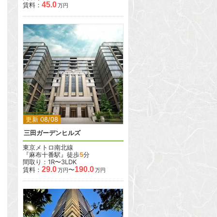
45.0
賃料：
万円
2
2
更新 08/08
三田ガーデンヒルズ
東京メトロ南北線
『麻布十番駅』徒歩
5
分
間取り：1R〜3LDK
29.0
190.0
賃料：
〜
万円
万円