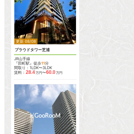
2
2
更新 08/08
プラウドタワー芝浦
JR山手線
『田町駅』徒歩
11
分
間取り：1LDK〜3LDK
28.4
60.0
賃料：
〜
万円
万円
2
2