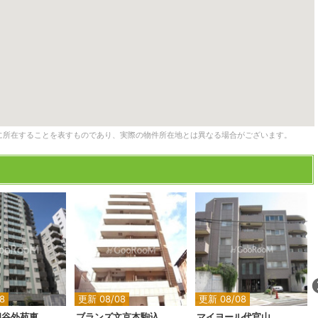
に所在することを表すものであり、実際の物件所在地とは異なる場合がございます。
2
2
2
8
更新 08/08
更新 08/08
四谷外苑東
ブランズ文京本駒込
マイヨール代官山