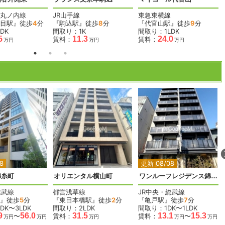
丸ノ内線
JR山手線
東急東横線
目駅』徒歩
4
分
『駒込駅』徒歩
8
分
『代官山駅』徒歩
9
分
DK
間取り：1K
間取り：1LDK
5
11.3
24.0
賃料：
賃料：
万円
万円
万円
2
2
2
2
2
8
更新 08/08
錦糸町
オリエンタル横山町
ワンルーフレジデンス錦糸町
総武線
都営浅草線
JR中央・総武線
』徒歩
5
分
『東日本橋駅』徒歩
2
分
『亀戸駅』徒歩
7
分
DK〜3LDK
間取り：2LDK
間取り：1DK〜1LDK
9
56.0
31.5
13.1
15.3
〜
賃料：
賃料：
〜
万円
万円
万円
万円
万円