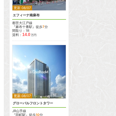
更新 08/07
エフィーナ南麻布
都営大江戸線
『麻布十番駅』徒歩
7
分
間取り：1R
14.0
賃料：
万円
2
2
更新 08/07
グローバルフロントタワー
JR山手線
『田町駅』徒歩
10
分