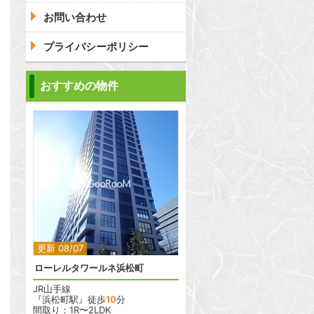
お問い合わせ
プライバシーポリシー
おすすめの物件
2
2
更新 08/07
ローレルタワールネ浜松町
JR山手線
『浜松町駅』徒歩
10
分
間取り：1R〜2LDK