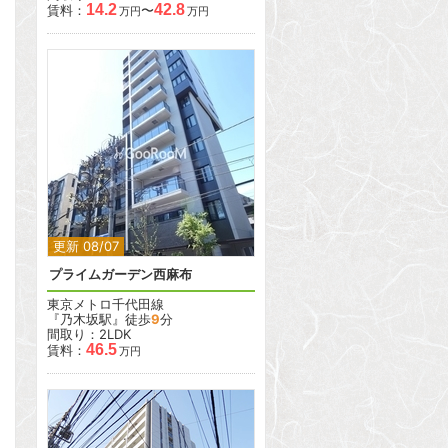
14.2
42.8
賃料：
〜
万円
万円
2
更新 08/07
プライムガーデン西麻布
東京メトロ千代田線
『乃木坂駅』徒歩
9
分
間取り：2LDK
46.5
賃料：
万円