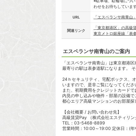
※駐車場、駐輪場につ
わせをお待ちしていま
「エスペランサ南青山
URL
「東京都港区」の高級
関連リンク
東京メトロ銀座線「表
エスペランサ南青山のご案内
「エスペランサ南青山」は東京都港区南青
最寄りの駅は表参道駅になります。 そ
24ｈセキュリティ、宅配ボックス、
いますので、是非ご覧になってくださ
また、初期費用をクレジットカードで
内見の申し込みや物件・部屋の設備で
都心エリア高級マンションのお部屋探
【会社概要 / お問い合わせ先】
高級賃貸Pay （株式会社エスティリン
TEL：03-5468-8899
営業時間：10:00～19:00 定休日：(