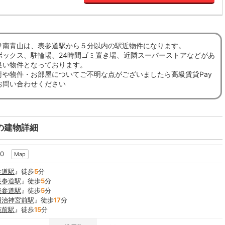
サ南青山は、表参道駅から５分以内の駅近物件になります。
ボックス、駐輪場、24時間ゴミ置き場、近隣スーパーストアなどがあ
良い物件となっております。
討や物件・お部屋についてご不明な点がございましたら高級賃貸Pay
お問い合わせください
の建物詳細
30
Map
参道駅
』徒歩
5
分
表参道駅
』徒歩
5
分
表参道駅
』徒歩
5
分
明治神宮前駅
』徒歩
17
分
苑前駅
』徒歩
15
分