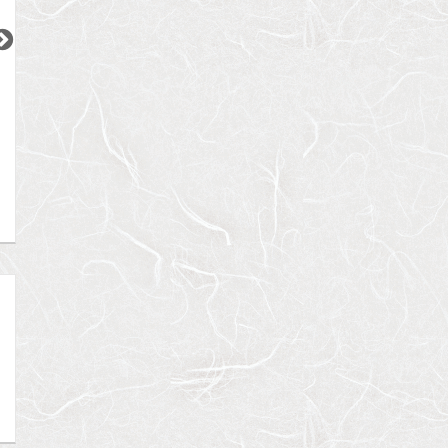
2
2
2
2
更新 08/07
更新 08/07
更新 08/07
ベルメゾン尾山台駅前
シティインデックス神田
ACPレジデンス三
東急大井町線
都営新宿線
東京メトロ日比谷
『尾山台駅』徒歩
2
分
『岩本町駅』徒歩
3
分
『三ノ輪駅』徒歩
間取り：1LDK
間取り：1LDK
間取り：1LDK〜3L
18.0
19.0
15.5
17.5
賃料：
〜
賃料：
賃料：
〜
万円
万円
万円
万円