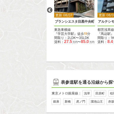
2
2
2
2
更新 08/07
更新 08/07
更新 08/0
ラス
デュオフラッツ大森イースト
ブランシエスタ目黒中央町
アルテシモ
JR京浜東北線
東急東横線
都営浅草線
『大森駅』徒歩
4
分
『学芸大学駅』徒歩
11
分
『馬込駅』
間取り：1DK〜2LDK
間取り：2LDK〜3SLDK
間取り：1
15.6
38.0
27.5
85.0
8.4
賃料：
〜
賃料：
〜
賃料：
万円
万円
万円
万円
表参道駅を通る沿線から探
東京メトロ銀座線：
浅草
田原町
稲
銀座
新橋
虎ノ門
溜池山王
赤