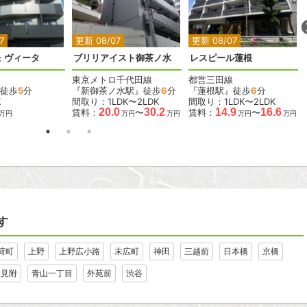
2
2
2
2
2
7
更新 08/07
更新 08/07
 ヴィータ
ブリリアイスト御茶ノ水
レスピール蓮根
東京メトロ千代田線
都営三田線
徒歩
5
分
『新御茶ノ水駅』徒歩
6
分
『蓮根駅』徒歩
6
分
K
間取り：1LDK〜2LDK
間取り：1LDK〜2LDK
20.0
30.2
14.9
16.6
賃料：
〜
賃料：
〜
万円
万円
万円
万円
万円
す
荷町
上野
上野広小路
末広町
神田
三越前
日本橋
京橋
坂見附
青山一丁目
外苑前
渋谷