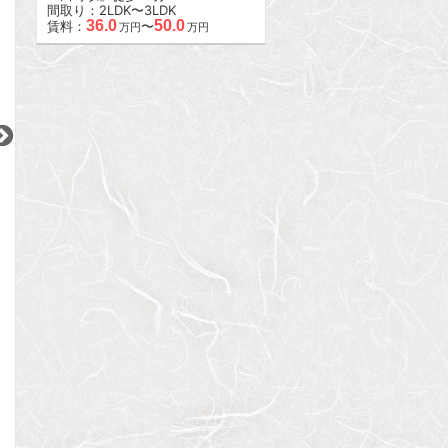
間取り：2LDK〜3LDK
36.0
50.0
賃料：
〜
万円
万円
2
2
2
更新 08/07
更新 08/07
更新 08/07
パレ・ソレイユ上北沢
アーバンパレス参宮橋
カルチェ恵比寿
京王線
小田急小田原線
JR山手線
『上北沢駅』徒歩
3
分
『参宮橋駅』徒歩
8
分
『恵比寿駅』徒歩
間取り：3LDK
間取り：1LDK
間取り：1SLDK〜2
20.5
22.0
29.2
賃料：
賃料：
賃料：
〜
万円
万円
万円