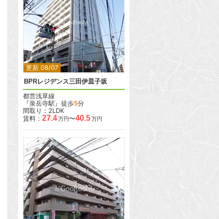
2
2
更新 08/07
BPRレジデンス三田伊皿子坂
都営浅草線
『泉岳寺駅』徒歩
5
分
間取り：2LDK
27.4
40.5
賃料：
〜
万円
万円
2