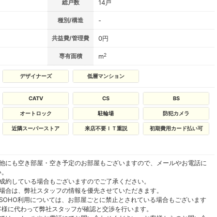
総戸数
14戸
種別/構造
-
共益費/管理費
0円
2
専有面積
m
デザイナーズ
低層マンション
CATV
CS
BS
オートロック
駐輪場
防犯カメラ
近隣スーパーストア
来店不要ＩＴ重説
初期費用カード払い可
の他にも空き部屋・空き予定のお部屋もございますので、メールやお電話に
い。
ご成約している場合もございますのでご了承ください。
る場合は、弊社スタッフの情報を優先させていただきます。
SOHO利用については、お部屋ごとに禁止とされている場合もございます
客様に代わって弊社スタッフが確認と交渉を行います。