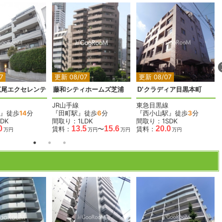
2
2
2
7
更新 08/07
更新 08/07
広尾エクセレンテ
藤和シティホームズ芝浦
D’クラディア目黒本町
JR山手線
東急目黒線
』徒歩
14
分
『田町駅』徒歩
6
分
『西小山駅』徒歩
3
分
DK
間取り：1LDK
間取り：1SDK
0
13.5
15.6
20.0
賃料：
〜
賃料：
万円
万円
万円
万円