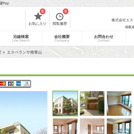
Pay
0
0
株式会社エスティ
お気に入り
閲覧履歴
掲載
沿線検索
会社概要
お問合わせ
Line Search
Company
Contact
駅
エスペランサ南青山