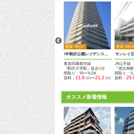
2
2
2
更新 08/07
更新 08/07
更新 08/0
ペアシティ代々木大山アネックス
ディアナコート上目黒
HF駒沢公園レジデンスタワー
サンレイ
東急東横線
東急田園都市線
JR山手線
歩
8
分
『中目黒駅』徒歩
7
分
『駒沢大学駅』徒歩
2
分
『恵比寿駅
間取り：2LDK
間取り：1R〜1LDK
間取り：1L
37.0
11.6
21.2
25.
賃料：
賃料：
〜
賃料：
万円
万円
万円
オススメ新着情報