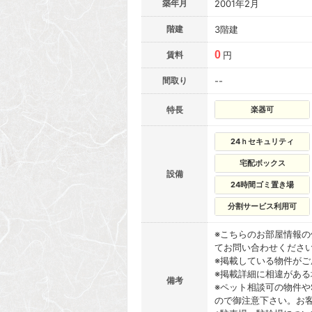
築年月
2001年2月
階建
3階建
0
賃料
円
間取り
--
特長
楽器可
24ｈセキュリティ
宅配ボックス
設備
24時間ゴミ置き場
分割サービス利用可
※こちらのお部屋情報
てお問い合わせくださ
※掲載している物件が
※掲載詳細に相違があ
備考
※ペット相談可の物件や
ので御注意下さい。お