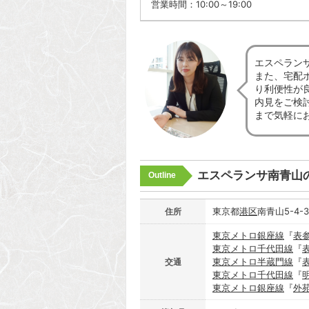
営業時間：10:00～19:00
エスペラン
また、宅配
り利便性が
内見をご検
まで気軽に
エスペランサ南青山
Outline
東京都
港区
南青山5-4-
住所
東京メトロ銀座線
『
表
東京メトロ千代田線
『
東京メトロ半蔵門線
『
交通
東京メトロ千代田線
『
東京メトロ銀座線
『
外