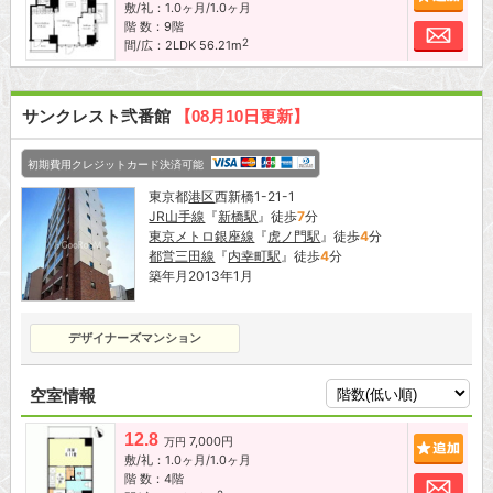
敷/礼：1.0ヶ月/1.0ヶ月
階 数：9階
お問
2
間/広：2LDK 56.21m
サンクレスト弐番館
【08月10日更新】
初期費用クレジットカード決済可能
東京都
港区
西新橋1-21-1
JR山手線
『
新橋駅
』徒歩
7
分
東京メトロ銀座線
『
虎ノ門駅
』徒歩
4
分
都営三田線
『
内幸町駅
』徒歩
4
分
築年月2013年1月
デザイナーズマンション
空室情報
12.8
7,000円
追加
万円
敷/礼：1.0ヶ月/1.0ヶ月
階 数：4階
お問