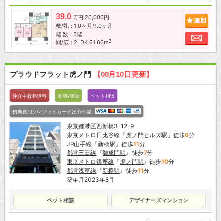
39.0
20,000円
追加
万円
敷/礼：1.0ヶ月/1.0ヶ月
階 数：5階
お問
2
間/広：2LDK 61.66m
プラウドフラット虎ノ門
【08月10日更新】
仲介手数料無料
新築/築浅
ペット相談
初期費用クレジットカード決済可能
東京都
港区
西新橋3-12-9
東京メトロ日比谷線
『
虎ノ門ヒルズ駅
』徒歩
6
分
JR山手線
『
新橋駅
』徒歩
11
分
都営三田線
『
御成門駅
』徒歩
7
分
東京メトロ銀座線
『
虎ノ門駅
』徒歩
10
分
都営浅草線
『
新橋駅
』徒歩
11
分
築年月2023年8月
ペット相談
デザイナーズマンション