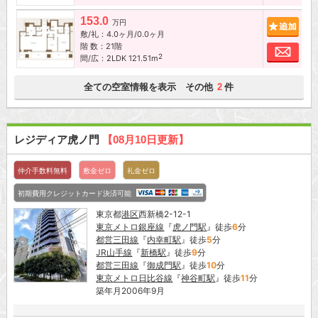
153.0
追加
万円
敷/礼：4.0ヶ月/0.0ヶ月
階 数：21階
お問
2
間/広：2LDK 121.51m
全ての空室情報を表示 その他
件
2
レジディア虎ノ門
【08月10日更新】
仲介手数料無料
敷金ゼロ
礼金ゼロ
初期費用クレジットカード決済可能
東京都
港区
西新橋2-12-1
東京メトロ銀座線
『
虎ノ門駅
』徒歩
6
分
都営三田線
『
内幸町駅
』徒歩
5
分
JR山手線
『
新橋駅
』徒歩
9
分
都営三田線
『
御成門駅
』徒歩
10
分
東京メトロ日比谷線
『
神谷町駅
』徒歩
11
分
築年月2006年9月