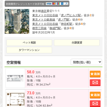
初期費用クレジットカード決済可能
東京都
港区
愛宕1-1-1
東京メトロ日比谷線
『
虎ノ門ヒルズ駅
』徒歩
2
分
東京メトロ銀座線
『
虎ノ門駅
』徒歩
6
分
東京メトロ日比谷線
『
神谷町駅
』徒歩
6
分
都営三田線
『
御成門駅
』徒歩
9
分
築年月2022年1月
ペット相談
分譲賃貸
タワーマンション
空室情報
58.0
追加
万円
敷/礼：4.0ヶ月/0.0ヶ月
階 数：11階
お問
2
間/広：1R 34.27m
73.0
追加
万円
敷/礼：4.0ヶ月/0.0ヶ月
階 数：15階
お問
2
間/広：1LDK 62.8m