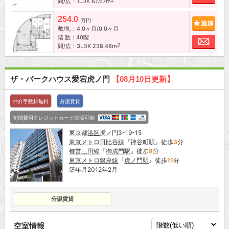
間/広：1LDK 67.67m
254.0
追加
万円
敷/礼：4.0ヶ月/0.0ヶ月
階 数：40階
お問
2
間/広：3LDK 238.48m
ザ・パークハウス愛宕虎ノ門
【08月10日更新】
仲介手数料無料
分譲賃貸
初期費用クレジットカード決済可能
東京都
港区
虎ノ門3-19-15
東京メトロ日比谷線
『
神谷町駅
』徒歩
3
分
都営三田線
『
御成門駅
』徒歩
8
分
東京メトロ銀座線
『
虎ノ門駅
』徒歩
11
分
築年月2012年2月
分譲賃貸
空室情報