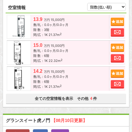
空室情報
13.9
15,000円
追加
万円
敷/礼：0.0ヶ月/0.0ヶ月
階 数：3階
お問
2
間/広：1K 21.37m
15.0
15,000円
追加
万円
敷/礼：0.0ヶ月/0.0ヶ月
階 数：6階
お問
2
間/広：1K 22.32m
14.2
15,000円
追加
万円
敷/礼：0.0ヶ月/0.0ヶ月
階 数：6階
お問
2
間/広：1K 21.37m
全ての空室情報を表示 その他
件
4
グランスイート虎ノ門
【08月10日更新】