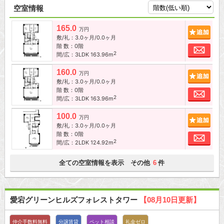
空室情報
165.0
追加
万円
敷/礼：3.0ヶ月/0.0ヶ月
階 数：0階
お問
2
間/広：3LDK 163.96m
160.0
追加
万円
敷/礼：3.0ヶ月/0.0ヶ月
階 数：0階
お問
2
間/広：3LDK 163.96m
100.0
追加
万円
敷/礼：3.0ヶ月/0.0ヶ月
階 数：0階
お問
2
間/広：2LDK 124.92m
全ての空室情報を表示 その他
件
6
愛宕グリーンヒルズフォレストタワー
【08月10日更新】
仲介手数料無料
分譲賃貸
ペット相談
礼金ゼロ