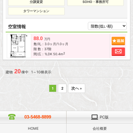
分譲賃貸
SOHO・事務所可
タワーマンション
空室情報
88.0
追加
万円
敷/礼：3.0ヶ月/1.0ヶ月
階 数：37階
お問
2
間/広：1LDK 50.4m
20
建物
棟中 1～10棟表示
1
2
次へ »
03-5468-8899
PC版
HOME
会社概要