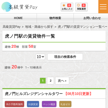
0
0
tog
お気に入り
閲覧履歴
me
HOME
物件検索
お問い合わせ
高級賃貸Pay
地域・路線から探す
虎ノ門駅の賃貸マンション一覧ペー
虎ノ門駅の賃貸物件一覧
20
58
建物
棟 部屋
室
現在の検索条件
20
建物
棟中 1～10棟表示
1
2
次へ »
虎ノ門ヒルズレジデンシャルタワー
【08月10日更新】
仲介手数料無料
分譲賃貸
ペット相談
礼金ゼロ