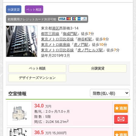
分譲賃貸
ペット相談
初期費用クレジットカード決済可能
東京都
港区
西新橋3-14
都営三田線
『
御成門駅
』徒歩
7
分
東京メトロ日比谷線
『
神谷町駅
』徒歩
9
分
東京メトロ銀座線
『
虎ノ門駅
』徒歩
10
分
東京メトロ日比谷線
『
虎ノ門ヒルズ駅
』徒歩
7
分
築年月2019年3月
ペット相談
分譲賃貸
デザイナーズマンション
空室情報
34.0
追加
万円
敷/礼：2.0ヶ月/1.0ヶ月
階 数：5階
お問
2
間/広：2LDK 56.21m
36.5
15,000円
追加
万円