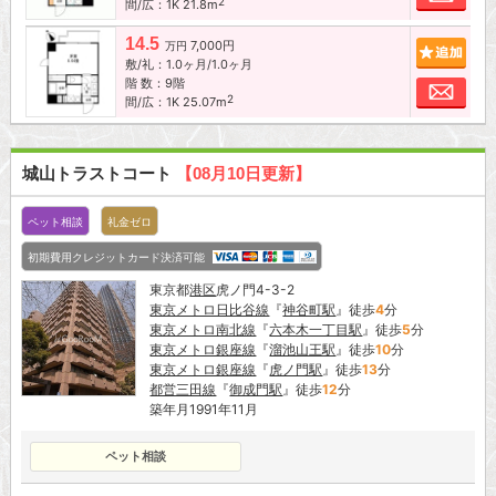
2
間/広：1K 21.8m
14.5
7,000円
追加
万円
敷/礼：1.0ヶ月/1.0ヶ月
階 数：9階
お問
2
間/広：1K 25.07m
城山トラストコート
【08月10日更新】
ペット相談
礼金ゼロ
初期費用クレジットカード決済可能
東京都
港区
虎ノ門4-3-2
東京メトロ日比谷線
『
神谷町駅
』徒歩
4
分
東京メトロ南北線
『
六本木一丁目駅
』徒歩
5
分
東京メトロ銀座線
『
溜池山王駅
』徒歩
10
分
東京メトロ銀座線
『
虎ノ門駅
』徒歩
13
分
都営三田線
『
御成門駅
』徒歩
12
分
築年月1991年11月
ペット相談