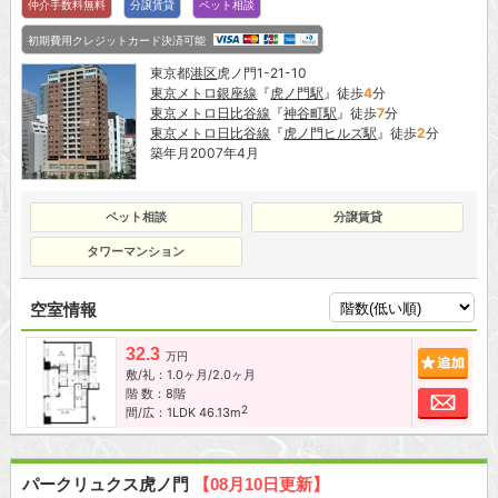
仲介手数料無料
分譲賃貸
ペット相談
初期費用クレジットカード決済可能
東京都
港区
虎ノ門1-21-10
東京メトロ銀座線
『
虎ノ門駅
』徒歩
4
分
東京メトロ日比谷線
『
神谷町駅
』徒歩
7
分
東京メトロ日比谷線
『
虎ノ門ヒルズ駅
』徒歩
2
分
築年月2007年4月
ペット相談
分譲賃貸
タワーマンション
空室情報
32.3
追加
万円
敷/礼：1.0ヶ月/2.0ヶ月
階 数：8階
お問
2
間/広：1LDK 46.13m
パークリュクス虎ノ門
【08月10日更新】