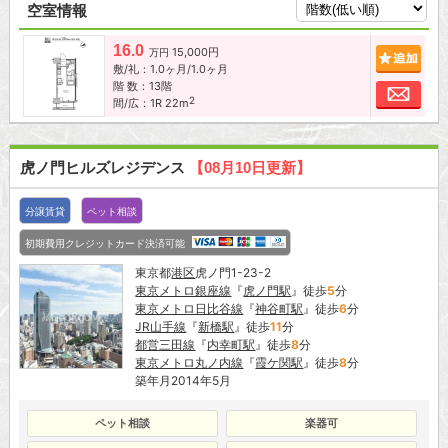
空室情報
16.0
15,000円
追加
万円
敷/礼：1.0ヶ月/1.0ヶ月
階 数：13階
お問
2
間/広：1R 22m
虎ノ門ヒルズレジデンス
【08月10日更新】
分譲賃貸
ペット相談
初期費用クレジットカード決済可能
東京都
港区
虎ノ門1-23-2
東京メトロ銀座線
『
虎ノ門駅
』徒歩
5
分
東京メトロ日比谷線
『
神谷町駅
』徒歩
6
分
JR山手線
『
新橋駅
』徒歩
11
分
都営三田線
『
内幸町駅
』徒歩
8
分
東京メトロ丸ノ内線
『
霞ケ関駅
』徒歩
8
分
築年月2014年5月
ペット相談
楽器可