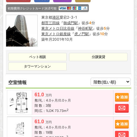
初期費用クレジットカード決済可能
東京都
港区
愛宕2-3-1
都営三田線
『
御成門駅
』徒歩
4
分
東京メトロ日比谷線
『
神谷町駅
』徒歩
5
分
東京メトロ銀座線
『
虎ノ門駅
』徒歩
10
分
築年月2001年10月
ペット相談
分譲賃貸
タワーマンション
空室情報
61.0
追加
万円
敷/礼：4.0ヶ月/0.0ヶ月
階 数：3階
お問
2
間/広：1LDK 73.73m
61.0
追加
万円
敷/礼：4.0ヶ月/0.0ヶ月
階 数：19階
お問
2