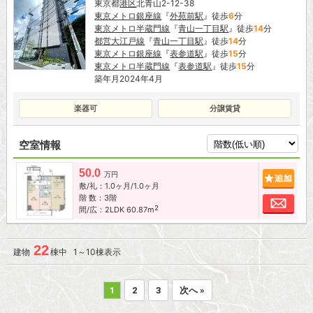
東京都
港区
北青山2-12-38
東京メトロ銀座線
『
外苑前駅
』徒歩
6
分
東京メトロ半蔵門線
『
青山一丁目駅
』徒歩
14
分
都営大江戸線
『
青山一丁目駅
』徒歩
14
分
東京メトロ銀座線
『
表参道駅
』徒歩
15
分
東京メトロ半蔵門線
『
表参道駅
』徒歩
15
分
築年月2024年4月
楽器可
分譲賃貸
空室情報
50.0
追加
万円
敷/礼：1.0ヶ月/1.0ヶ月
階 数：3階
お問
2
間/広：2LDK 60.87m
22
建物
棟中 1～10棟表示
1
2
3
次へ »