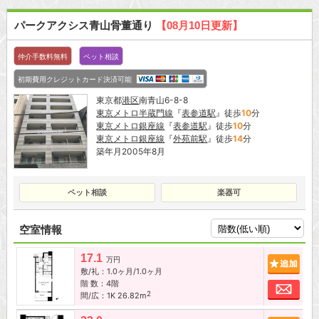
パークアクシス青山骨董通り
【08月10日更新】
仲介手数料無料
ペット相談
初期費用クレジットカード決済可能
東京都
港区
南青山6-8-8
東京メトロ半蔵門線
『
表参道駅
』徒歩
10
分
東京メトロ銀座線
『
表参道駅
』徒歩
10
分
東京メトロ銀座線
『
外苑前駅
』徒歩
14
分
築年月2005年8月
ペット相談
楽器可
空室情報
17.1
追加
万円
敷/礼：1.0ヶ月/1.0ヶ月
階 数：4階
お問
2
間/広：1K 26.82m