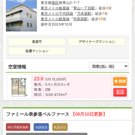
東京都
港区
南青山2-7-7
東京メトロ銀座線
『
青山一丁目駅
』徒歩
5
分
東京メトロ千代田線
『
乃木坂駅
』徒歩
7
分
東京メトロ銀座線
『
外苑前駅
』徒歩
10
分
築年月2003年10月
楽器可
デザイナーズマンション
低層マンション
空室情報
23.0
15,000円
追加
万円
敷/礼：0.0ヶ月/0.0ヶ月
階 数：2階
お問
2
間/広：1LDK 47.91m
ファミール表参道ベルファース
【08月10日更新】
仲介手数料無料
分譲賃貸
礼金ゼロ