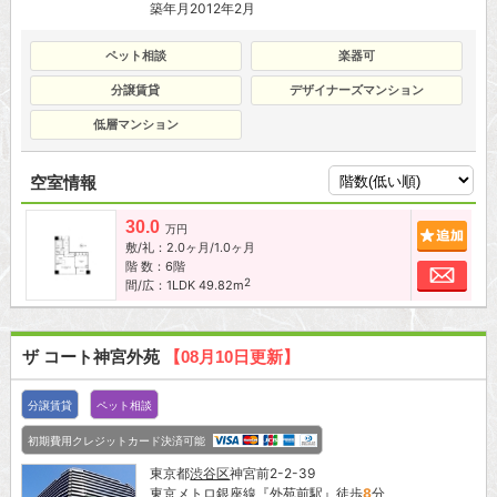
築年月2012年2月
ペット相談
楽器可
分譲賃貸
デザイナーズマンション
低層マンション
空室情報
30.0
追加
万円
敷/礼：2.0ヶ月/1.0ヶ月
階 数：6階
お問
2
間/広：1LDK 49.82m
ザ コート神宮外苑
【08月10日更新】
分譲賃貸
ペット相談
初期費用クレジットカード決済可能
東京都
渋谷区
神宮前2-2-39
東京メトロ銀座線
『
外苑前駅
』徒歩
8
分