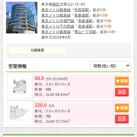
東京都
港区
北青山2-12-40
東京メトロ銀座線
『
外苑前駅
』徒歩
5
分
東京メトロ銀座線
『
表参道駅
』徒歩
10
分
東京メトロ半蔵門線
『
表参道駅
』徒歩
10
分
東京メトロ千代田線
『
表参道駅
』徒歩
10
分
東京メトロ銀座線
『
青山一丁目駅
』徒歩
14
分
築年月2024年6月
分譲賃貸
空室情報
58.0
20,000円
追加
万円
敷/礼：2.0ヶ月/1.0ヶ月
階 数：6階
お問
2
間/広：2LDK 69.83m
220.0
追加
万円
敷/礼：2.0ヶ月/1.0ヶ月
階 数：7階
お問
2
間/広：2LDK 111.73m