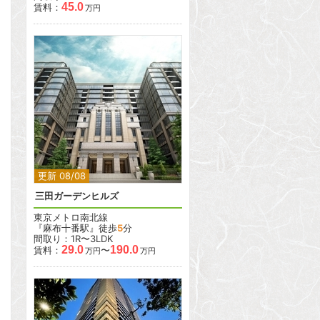
45.0
賃料：
万円
2
2
更新 08/08
三田ガーデンヒルズ
東京メトロ南北線
『麻布十番駅』徒歩
5
分
間取り：1R〜3LDK
29.0
190.0
賃料：
〜
万円
万円