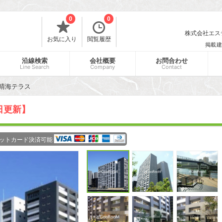
0
0
株式会社エスティ
お気に入り
閲覧履歴
掲載建
沿線検索
会社概要
お問合わせ
Line Search
Company
Contact
晴海テラス
8日更新】
ットカード決済可能