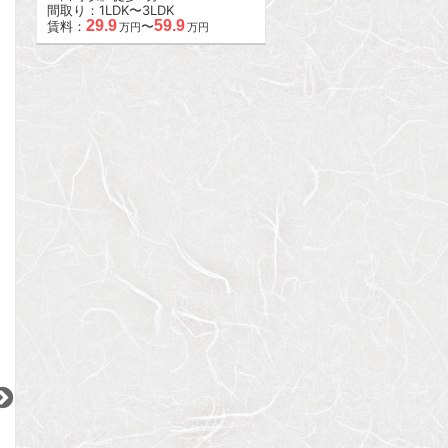
間取り：1LDK〜3LDK
29.9
59.9
賃料：
〜
万円
万円
2
2
2
更新 08/08
更新 08/08
更新 08/08
ブランズ文京本駒込
レジデンシャルスター武蔵小山
シティハウス南品