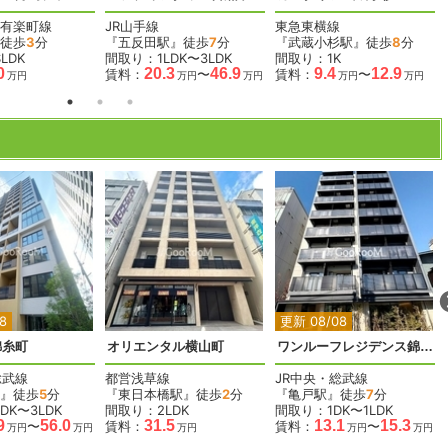
有楽町線
JR山手線
東急東横線
徒歩
3
分
『五反田駅』徒歩
7
分
『武蔵小杉駅』徒歩
8
分
LDK
間取り：1LDK〜3LDK
間取り：1K
0
20.3
46.9
9.4
12.9
賃料：
〜
賃料：
〜
万円
万円
万円
万円
万円
2
2
2
2
2
8
更新 08/08
錦糸町
オリエンタル横山町
ワンルーフレジデンス錦糸町
総武線
都営浅草線
JR中央・総武線
』徒歩
5
分
『東日本橋駅』徒歩
2
分
『亀戸駅』徒歩
7
分
DK〜3LDK
間取り：2LDK
間取り：1DK〜1LDK
9
56.0
31.5
13.1
15.3
〜
賃料：
賃料：
〜
万円
万円
万円
万円
万円