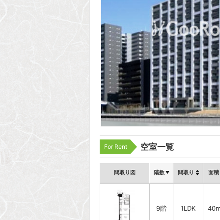
空室一覧
For Rent
間取り図
階数
間取り
面積
9階
1LDK
40