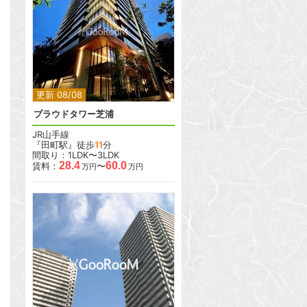
2
2
更新 08/08
プラウドタワー芝浦
JR山手線
『田町駅』徒歩
11
分
間取り：1LDK〜3LDK
28.4
60.0
賃料：
〜
万円
万円
2
2