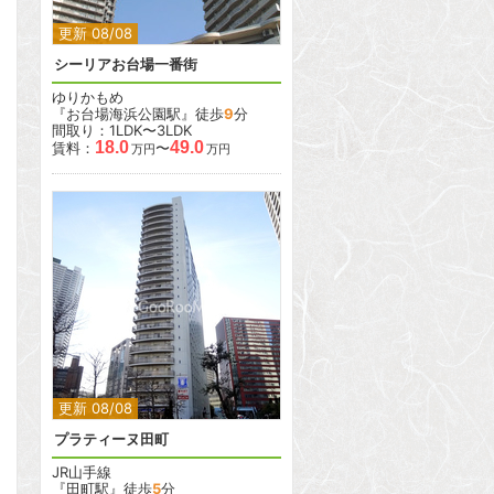
更新 08/08
シーリアお台場一番街
ゆりかもめ
『お台場海浜公園駅』徒歩
9
分
間取り：1LDK〜3LDK
18.0
49.0
賃料：
〜
万円
万円
2
2
更新 08/08
プラティーヌ田町
JR山手線
『田町駅』徒歩
5
分