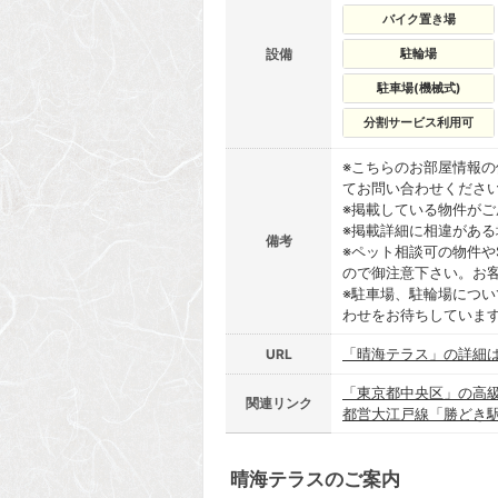
バイク置き場
設備
駐輪場
駐車場(機械式)
分割サービス利用可
※こちらのお部屋情報
てお問い合わせくださ
※掲載している物件が
※掲載詳細に相違があ
備考
※ペット相談可の物件や
ので御注意下さい。お
※駐車場、駐輪場につ
わせをお待ちしていま
「晴海テラス」の詳細
URL
「東京都中央区」の高
関連リンク
都営大江戸線「勝どき
晴海テラスのご案内