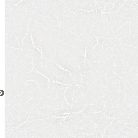
JR山手線
東急目黒線
JR京浜東北線
『駒込駅』徒歩
8
分
『武蔵小山駅』徒歩
6
分
『大井町駅』徒歩
1
間取り：1K
間取り：1LDK
間取り：2LDK
11.3
14.8
27.8
賃料：
賃料：
賃料：
万円
万円
万円
2
2
2
2
2
更新 08/08
更新 08/08
更新 08/08
ワンルーフレジデンス中野
パークアクシス五反田スカイタワー
ブランズ巣鴨三丁
都営大江戸線
JR山手線
JR山手線
『東中野駅』徒歩
11
分
『五反田駅』徒歩
12
分
『巣鴨駅』徒歩
5
間取り：1LDK〜2LDK
間取り：1LDK〜2LDK
間取り：1LDK
18.4
32.3
17.6
52.5
22.0
賃料：
〜
賃料：
〜
賃料：
〜
万円
万円
万円
万円
万円