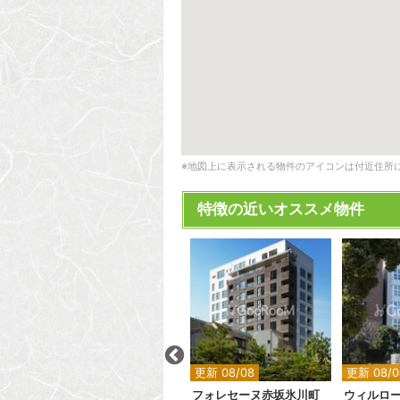
※地図上に表示される物件のアイコンは付近住所
特徴の近いオススメ物件
2
2
更新 08/08
更新 08/08
更新 08/0
クレイシア下丸子
フォレセーヌ赤坂氷川町
ウィルロ