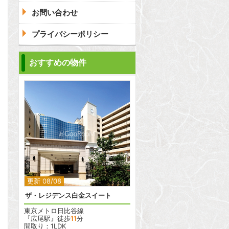
お問い合わせ
プライバシーポリシー
問合わせ
おすすめの物件
2
更新 08/08
ザ・レジデンス白金スイート
東京メトロ日比谷線
『広尾駅』徒歩
11
分
間取り：1LDK