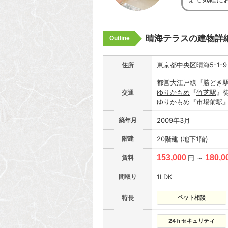
晴海テラスの建物詳
Outline
東京都
中央区
晴海5-1-
住所
都営大江戸線
『
勝どき
ゆりかもめ
『
竹芝駅
』
交通
ゆりかもめ
『
市場前駅
築年月
2009年3月
階建
20階建 (地下1階)
153,000
180,0
賃料
円 ～
間取り
1LDK
特長
ペット相談
24ｈセキュリティ