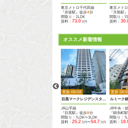
東急多摩川線
東京メトロ千代田線
東京メトロ
『下丸子駅』徒歩
10
分
『赤坂駅』徒歩
4
分
『月島駅』
間取り：1LDK
間取り：2LDK
間取り：1S
15.0
73.0
30.
賃料：
賃料：
賃料：
万円
万円
オススメ新着情報
2
2
2
2
2
更新 08/08
更新 08/08
更新 08/0
ベルメゾン尾山台駅前
目黒マークレジデンスタワー
ルミーク
東急大井町線
JR山手線
JR中央・
『尾山台駅』徒歩
2
分
『目黒駅』徒歩
8
分
『錦糸町駅
間取り：1LDK
間取り：1LDK〜3LDK
間取り：1L
.6
18.0
19.0
25.2
54.7
18.
賃料：
〜
賃料：
〜
賃料：
万円
万円
万円
万円
万円