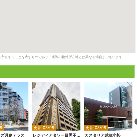
に所在することを表すものであり、実際の物件所在地とは異なる場合がございます。
2
2
2
2
2
8
更新 08/08
更新 08/08
ーズ月島テラス
レジディアタワー目黒不動前
カスタリア武蔵小杉