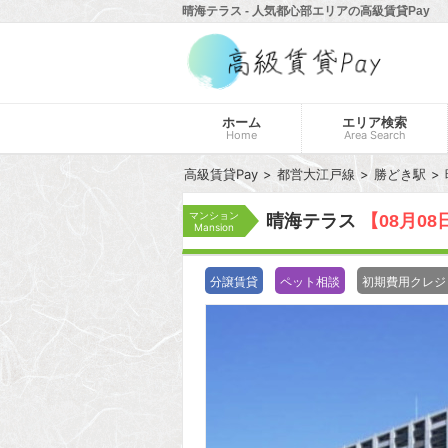
晴海テラス - 人気都心部エリアの高級賃貸Pay
ホーム
エリア検索
Home
Area Search
高級賃貸Pay
都営大江戸線
勝どき駅
マンション
晴海テラス
【08月0
Mansion
分譲賃貸
ペット相談
初期費用クレジ