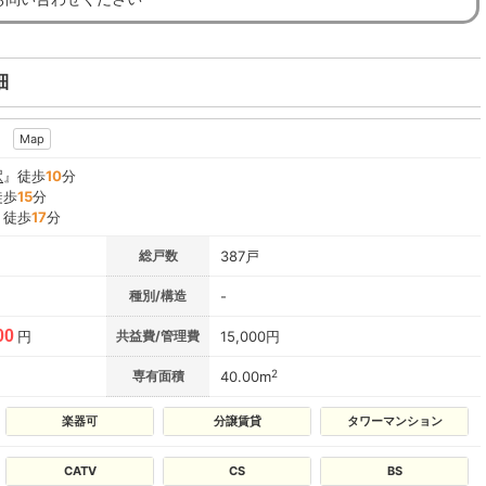
細
9
Map
駅
』徒歩
10
分
徒歩
15
分
』徒歩
17
分
総戸数
387戸
種別/構造
-
00
円
共益費/管理費
15,000円
2
専有面積
40.00m
楽器可
分譲賃貸
タワーマンション
CATV
CS
BS