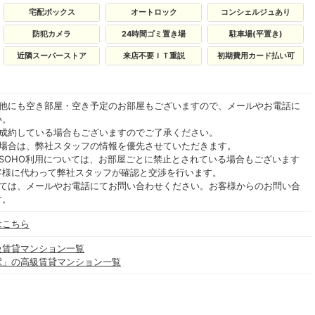
宅配ボックス
オートロック
コンシェルジュあり
防犯カメラ
24時間ゴミ置き場
駐車場(平置き)
近隣スーパーストア
来店不要ＩＴ重説
初期費用カード払い可
の他にも空き部屋・空き予定のお部屋もございますので、メールやお電話に
い。
ご成約している場合もございますのでご了承ください。
る場合は、弊社スタッフの情報を優先させていただきます。
SOHO利用については、お部屋ごとに禁止とされている場合もございます
客様に代わって弊社スタッフが確認と交渉を行います。
いては、メールやお電話にてお問い合わせください。お客様からのお問い合
す。
はこちら
級賃貸マンション一覧
駅」の高級賃貸マンション一覧