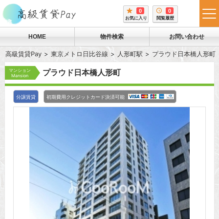
0
0
tog
お気に入り
閲覧履歴
me
HOME
物件検索
お問い合わせ
高級賃貸Pay
東京メトロ日比谷線
人形町駅
プラウド日本橋人形町
マンション
プラウド日本橋人形町
Mansion
分譲賃貸
初期費用クレジットカード決済可能