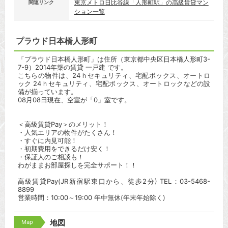
東京メトロ日比谷線「人形町駅」の高級賃貸マン
関連リンク
ション一覧
プラウド日本橋人形町
「プラウド日本橋人形町」は住所（東京都中央区日本橋人形町3-
7-9）2014年築の賃貸 一戸建 です。
こちらの物件は、24ｈセキュリティ、宅配ボックス、オートロ
ック 24ｈセキュリティ、宅配ボックス、オートロックなどの設
備が揃っています。
08月08日現在、空室が「0」室です。
＜高級賃貸Pay＞のメリット！
・人気エリアの物件がたくさん！
・すぐに内見可能！
・初期費用をできるだけ安く！
・保証人のご相談も！
わがままお部屋探しを完全サポート！！
高級賃貸Pay(JR新宿駅東口から、徒歩2分) TEL：03-5468-
8899
営業時間：10:00～19:00 年中無休(年末年始除く)
Map
地図