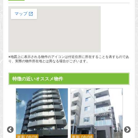
※地図上に表示される物件のアイコンは付近住所に所在することを表すものであ
り、実際の物件所在地とは異なる場合がございます。
特徴の近いオススメ物件
更新 08/08
更新 08/08
更新 0