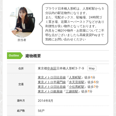
プラウド日本橋人形町は、人形町駅から５
分以内の駅近物件になります。
また、宅配ボックス、駐輪場、24時間ゴ
ミ置き場、近隣スーパーストアなどがあり
利便性が良い物件となっております。
内見をご検討や物件・お部屋についてご不
明な点がございましたら高級賃貸Payまで
気軽にお問い合わせください
担当者
建物概要
Outline
東京都
中央区
日本橋人形町3-7-9
Map
住所
東京メトロ日比谷線
『
人形町駅
』徒歩
1
分
東京メトロ半蔵門線
『
水天宮前駅
』徒歩
5
分
交通
東京メトロ日比谷線
『
小伝馬町駅
』徒歩
7
分
東京メトロ銀座線
『
三越前駅
』徒歩
7
分
2014年8月
築年月
56戸
総戸数