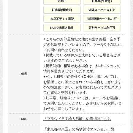
内廊下
駐車場(平置き)
駐車場(機械式)
近隣スーパーストア
来店不要ＩＴ重説
初期費用カード払い可
NURO光導入物件
分割サービス利用可
※こちらのお部屋情報の他にも空き部屋・空き予
定のお部屋もございますので、メールやお電話に
てお問い合わせください。
※掲載している物件がご成約している場合もござ
いますのでご了承ください。
※掲載詳細に相違がある場合は、弊社スタッフの
情報を優先させていただきます。
備考
※ペット相談可の物件やSOHO利用については、
お部屋ごとに禁止とされている場合もございます
ので御注意下さい。お客様に代わって弊社スタッ
フが確認と交渉を行います。
※駐車場、駐輪場については、メールやお電話に
てお問い合わせください。お客様からのお問い合
わせをお待ちしています。
「プラウド日本橋人形町」の詳細はこちら
URL
「東京都中央区」の高級賃貸マンション一覧