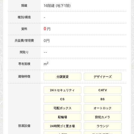
16階建 (地下1階)
階建
-
種別/構造
0
円
賃料
0円
共益費/管理費
--
間取り
2
m
専有面積
建物特徴
分譲賃貸
デザイナーズ
24ｈセキュリティ
CATV
CS
BS
宅配ボックス
オートロック
駐輪場
防犯カメラ
部屋設備
24時間ゴミ置き場
ラウンジ