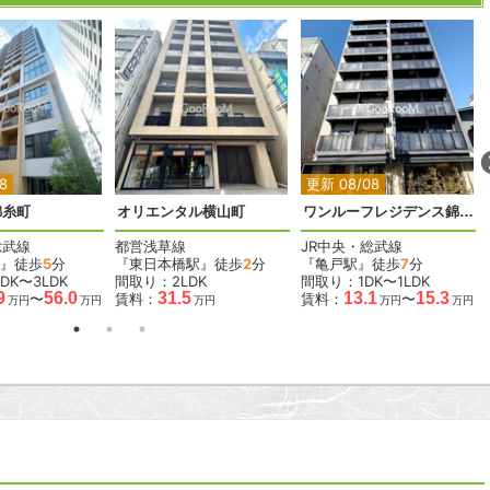
2
2
2
2
2
8
更新 08/08
錦糸町
オリエンタル横山町
ワンルーフレジデンス錦糸町
総武線
都営浅草線
JR中央・総武線
』徒歩
5
分
『東日本橋駅』徒歩
2
分
『亀戸駅』徒歩
7
分
DK〜3LDK
間取り：2LDK
間取り：1DK〜1LDK
9
56.0
31.5
13.1
15.3
〜
賃料：
賃料：
〜
万円
万円
万円
万円
万円