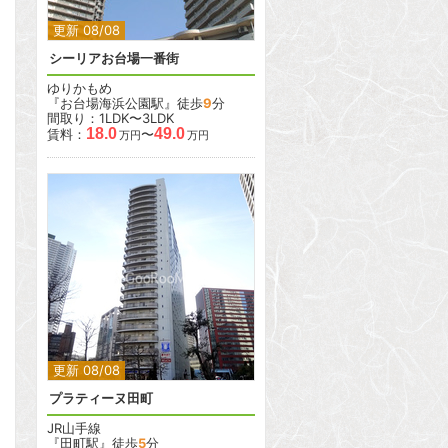
更新 08/08
シーリアお台場一番街
ゆりかもめ
『お台場海浜公園駅』徒歩
9
分
間取り：1LDK〜3LDK
18.0
49.0
賃料：
〜
万円
万円
2
2
更新 08/08
プラティーヌ田町
JR山手線
『田町駅』徒歩
5
分