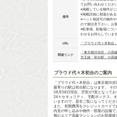
てお問い合わせくださ
※掲載している物件が
※掲載詳細に相違があ
備考
※ペット相談可の物件や
ので御注意下さい。お
※駐車場、駐輪場につ
わせをお待ちしていま
「プラウド代々木初台
URL
「東京都渋谷区」の高
関連リンク
京王線「初台駅」の高
プラウド代々木初台のご案内
「プラウド代々木初台」は東京都渋谷区初
最寄りの駅は初台駅になります。 その
08月08日現在、空室が1室となって
24ｈセキュリティ、宅配ボックス、
いますので、是非ご覧になってくださ
また、初期費用をクレジットカードで
内見の申し込みや物件・部屋の設備で
都心エリア高級マンションのお部屋探