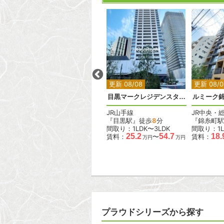
2
2
2
2
2
更新 08/08
更新 08/08
更新 08/0
ベルメゾン尾山台駅前
目黒マークレジデンスタワー
ルミーク
東急大井町線
JR山手線
JR中央・
『尾山台駅』徒歩
2
分
『目黒駅』徒歩
8
分
『錦糸町駅
間取り：1LDK
間取り：1LDK〜3LDK
間取り：1L
.6
18.0
19.0
25.2
54.7
18.
賃料：
〜
賃料：
〜
賃料：
万円
万円
万円
万円
万円
プラウドシリーズから探す