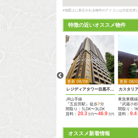
※地図上に表示される物件のアイコンは付近住所
特徴の近いオススメ物件
2
2
2
2
2
更新 08/08
更新 08/08
更新 08/0
コンフォリア清澄白河トロワ
ラトリエ赤坂
レジディアタワー目黒不動前
カスタリ
東京メトロ丸ノ内線
JR山手線
東急東横線
分
『赤坂見附駅』徒歩
8
分
『五反田駅』徒歩
7
分
『武蔵小杉
間取り：2LDK
間取り：1LDK〜3LDK
間取り：1
.1
92.0
95.0
20.3
46.9
9.4
賃料：
〜
賃料：
〜
賃料：
万円
万円
万円
万円
万円
オススメ新着情報