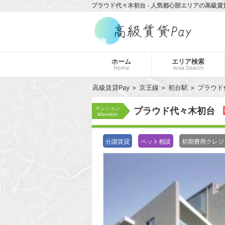
プラウド代々木初台 - 人気都心部エリアの高級賃貸
ホーム
エリア検索
Home
Area Search
高級賃貸Pay
京王線
初台駅
プラウド
マンション
プラウド代々木初台
【
Mansion
分譲賃貸
ペット相談
初期費用クレジ