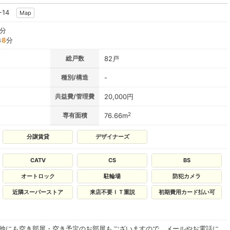
-14
Map
分
歩
8
分
総戸数
82戸
種別/構造
-
共益費/管理費
20,000円
2
専有面積
76.66m
分譲賃貸
デザイナーズ
CATV
CS
BS
オートロック
駐輪場
防犯カメラ
近隣スーパーストア
来店不要ＩＴ重説
初期費用カード払い可
の他にも空き部屋・空き予定のお部屋もございますので、メールやお電話に