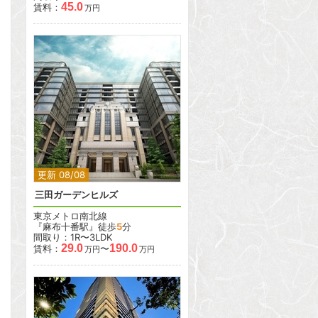
45.0
賃料：
万円
2
2
更新 08/08
三田ガーデンヒルズ
東京メトロ南北線
『麻布十番駅』徒歩
5
分
間取り：1R〜3LDK
29.0
190.0
賃料：
〜
万円
万円