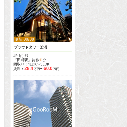
2
2
更新 08/08
プラウドタワー芝浦
JR山手線
『田町駅』徒歩
11
分
間取り：1LDK〜3LDK
28.4
60.0
賃料：
〜
万円
万円
2
2