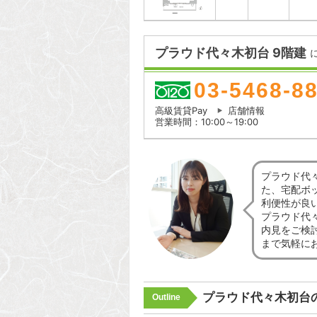
プラウド代々木初台 9階建
03-5468-8
高級賃貸Pay
店舗情報
営業時間：10:00～19:00
プラウド代
た、宅配ボ
利便性が良
プラウド代
内見をご検
まで気軽に
プラウド代々木初台
Outline