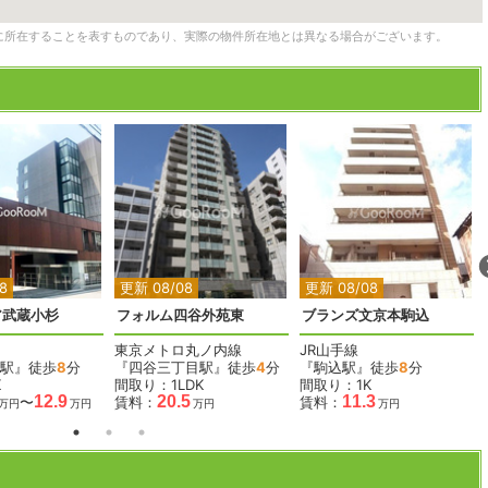
に所在することを表すものであり、実際の物件所在地とは異なる場合がございます。
2
2
2
2
8
更新 08/08
更新 08/08
ア武蔵小杉
フォルム四谷外苑東
ブランズ文京本駒込
東京メトロ丸ノ内線
JR山手線
駅』徒歩
8
分
『四谷三丁目駅』徒歩
4
分
『駒込駅』徒歩
8
分
K
間取り：1LDK
間取り：1K
12.9
20.5
11.3
〜
賃料：
賃料：
万円
万円
万円
万円