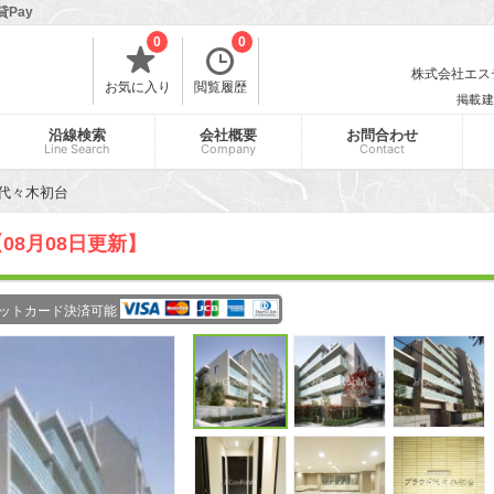
Pay
0
0
株式会社エスティ
お気に入り
閲覧履歴
掲載建
沿線検索
会社概要
お問合わせ
Line Search
Company
Contact
代々木初台
08月08日更新】
ットカード決済可能