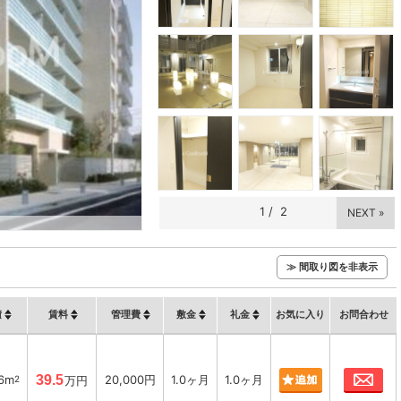
1
/
2
NEXT »
≫ 間取り図を非表示
積
賃料
管理費
敷金
礼金
お気に入り
お問合わせ
お
66m
39.5
20,000円
1.0ヶ月
1.0ヶ月
2
万円