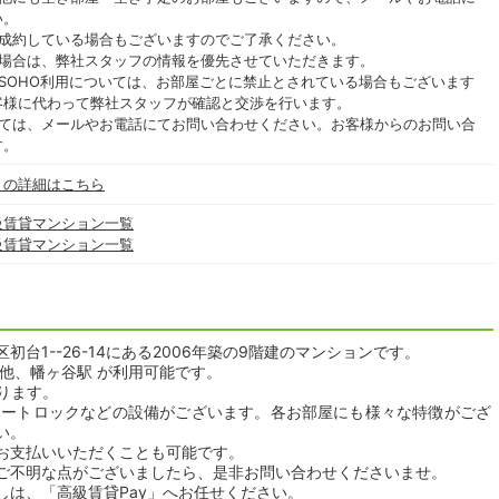
い。
ご成約している場合もございますのでご了承ください。
る場合は、弊社スタッフの情報を優先させていただきます。
SOHO利用については、お部屋ごとに禁止とされている場合もございます
客様に代わって弊社スタッフが確認と交渉を行います。
いては、メールやお電話にてお問い合わせください。お客様からのお問い合
す。
」の詳細はこちら
級賃貸マンション一覧
級賃貸マンション一覧
台1--26-14にある2006年築の9階建のマンションです。
他、幡ヶ谷駅 が利用可能です。
おります。
オートロックなどの設備がございます。各お部屋にも様々な特徴がござ
い。
お支払いいただくことも可能です。
ご不明な点がございましたら、是非お問い合わせくださいませ。
しは、「高級賃貸Pay」へお任せください。