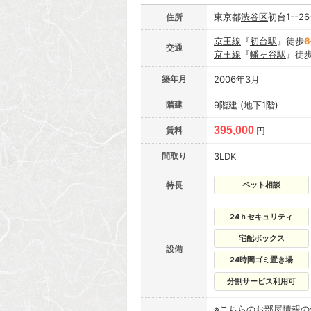
東京都
渋谷区
初台1--26
住所
京王線
『
初台駅
』徒歩
6
交通
京王線
『
幡ヶ谷駅
』徒
築年月
2006年3月
階建
9階建 (地下1階)
395,000
賃料
円
間取り
3LDK
特長
ペット相談
24ｈセキュリティ
宅配ボックス
設備
24時間ゴミ置き場
分割サービス利用可
※こちらのお部屋情報