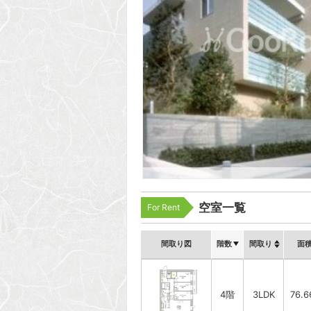
空室一覧
For Rent
間取り図
階数
間取り
面
4階
3LDK
76.