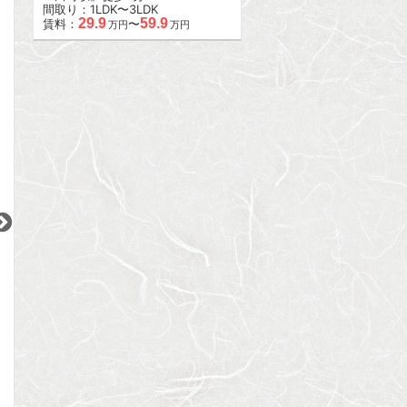
間取り：1LDK〜3LDK
29.9
59.9
賃料：
〜
万円
万円
2
2
2
更新 08/08
更新 08/08
更新 08/08
マイヨール代官山
テラス恵比寿の丘
ヒルトップ恵比寿
東急東横線
JR山手線
JR山手線
『代官山駅』徒歩
9
分
『恵比寿駅』徒歩
7
分
『恵比寿駅』徒歩
間取り：1LDK
間取り：2LDK
間取り：1K
24.0
57.0
11.5
賃料：
賃料：
賃料：
万円
万円
万円