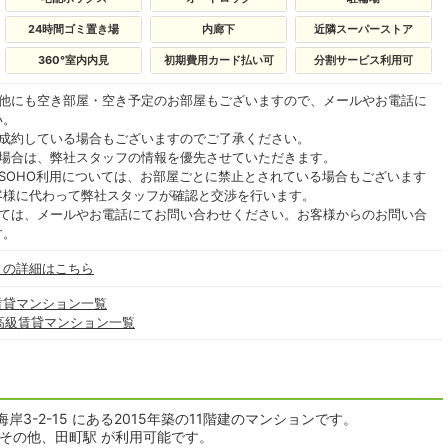
24時間ゴミ置き場
内廊下
近隣スーパーストア
360°室内内見
初期費用カード払い可
分割サービス利用可
の他にも空き部屋・空き予定のお部屋もございますので、メールやお電話に
い。
ご成約している場合もございますのでご了承ください。
る場合は、弊社スタッフの情報を優先させていただきます。
SOHO利用については、お部屋ごとに禁止とされている場合もございます
客様に代わって弊社スタッフが確認と交渉を行います。
いては、メールやお電話にてお問い合わせください。お客様からのお問い合
す。
」の詳細はこちら
賃貸マンション一覧
高級賃貸マンション一覧
3-2-15 にある2015年築の11階建のマンションです。
その他、田町駅 が利用可能です。