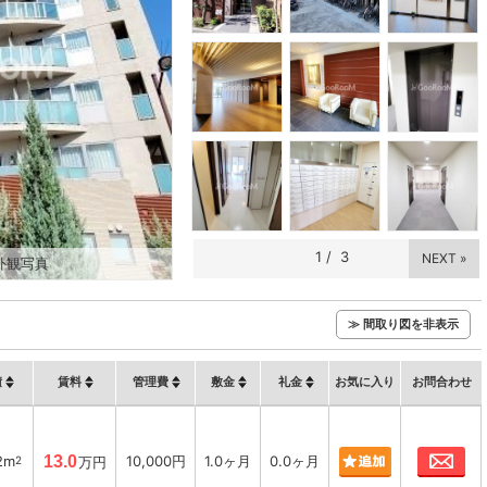
1
/
3
NEXT »
外観写真
≫ 間取り図を非表示
積
賃料
管理費
敷金
礼金
お気に入り
お問合わせ
お
2m
13.0
10,000円
1.0ヶ月
0.0ヶ月
2
万円