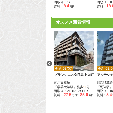
間取り：1R
間取り：1K
間取り：1L
15.3
16.4
8.4
18.
賃料：
〜
賃料：
賃料：
万円
万円
万円
オススメ新着情報
2
2
2
2
更新 08/07
更新 08/07
更新 08/0
ラス
デュオフラッツ大森イースト
ブランシエスタ目黒中央町
アルテシモ
JR京浜東北線
東急東横線
都営浅草線
『大森駅』徒歩
4
分
『学芸大学駅』徒歩
11
分
『馬込駅』
間取り：1DK〜2LDK
間取り：2LDK〜3SLDK
間取り：1
15.6
38.0
27.5
85.0
8.4
賃料：
〜
賃料：
〜
賃料：
万円
万円
万円
万円