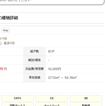
の建物詳細
Map
歩
11
分
駅
』徒歩
5
分
総戸数
91戸
種別/構造
-
00
円
共益費/管理費
10,000円
2
2
専有面積
27.72m
～ 50.76m
CATV
CS
BS
宅配ボックス
オートロック
駐輪場