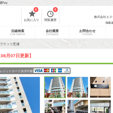
Pay
0
0
株式会社エスティ
お気に入り
閲覧履歴
掲載
沿線検索
会社概要
お問合わせ
Line Search
Company
Contact
フラッツ芝浦
08月07日更新】
レジットカード決済可能