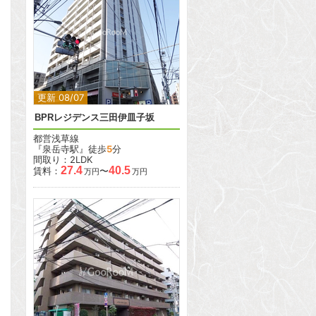
2
2
更新 08/07
BPRレジデンス三田伊皿子坂
都営浅草線
『泉岳寺駅』徒歩
5
分
間取り：2LDK
27.4
40.5
賃料：
〜
万円
万円
2