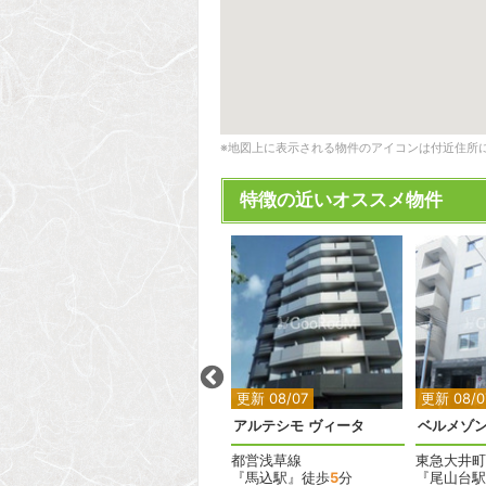
※地図上に表示される物件のアイコンは付近住所
特徴の近いオススメ物件
2
2
2
更新 08/07
更新 08/07
更新 08/0
パークハビオ恵比寿
アルテシモ ヴィータ
ベルメゾ
JR山手線
都営浅草線
東急大井町
『恵比寿駅』徒歩
3
分
『馬込駅』徒歩
5
分
『尾山台駅