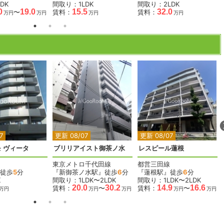
DK
間取り：1LDK
間取り：2LDK
0
19.0
15.5
32.0
〜
賃料：
賃料：
万円
万円
万円
万円
2
2
2
2
2
7
更新 08/07
更新 08/07
 ヴィータ
ブリリアイスト御茶ノ水
レスピール蓮根
東京メトロ千代田線
都営三田線
徒歩
5
分
『新御茶ノ水駅』徒歩
6
分
『蓮根駅』徒歩
6
分
K
間取り：1LDK〜2LDK
間取り：1LDK〜2LDK
20.0
30.2
14.9
16.6
賃料：
〜
賃料：
〜
万円
万円
万円
万円
万円