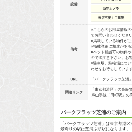
設備
防犯カメラ
来店不要ＩＴ重説
※こちらのお部屋情報
てお問い合わせくださ
※掲載している物件が
※掲載詳細に相違があ
備考
※ペット相談可の物件や
ので御注意下さい。お
※駐車場、駐輪場につ
わせをお待ちしていま
「パークフラッツ芝浦
URL
「東京都港区」の高級
関連リンク
JR山手線「田町駅」の
パークフラッツ芝浦のご案内
「パークフラッツ芝浦」は東京都港区海岸
最寄りの駅は芝浦ふ頭駅になります。 