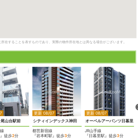
に所在することを表すものであり、実際の物件所在地とは異なる場合がございます。
2
2
2
2
7
更新 08/07
更新 08/07
ン尾山台駅前
シティインデックス神田
オーベルアーバンツ日暮里
線
都営新宿線
JR山手線
』徒歩
2
分
『岩本町駅』徒歩
3
分
『日暮里駅』徒歩
3
分