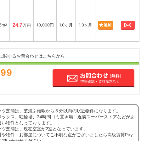
お
76m
24.7
10,000円
1.0ヶ月
1.0ヶ月
2
万円
に関するお問合わせはこちらから
899
ッツ芝浦は、芝浦ふ頭駅から５分以内の駅近物件になります。
ボックス、駐輪場、24時間ゴミ置き場、近隣スーパーストアなどがあ
良い物件となっております。
ッツ芝浦は、現在空室が2室となっています。
討や物件・お部屋についてご不明な点がございましたら高級賃貸Pay
お問い合わせください