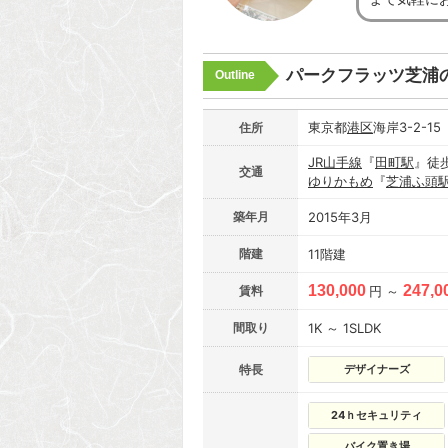
パークフラッツ芝浦
Outline
東京都
港区
海岸3-2-15
住所
JR山手線
『
田町駅
』徒
交通
ゆりかもめ
『
芝浦ふ頭
築年月
2015年3月
階建
11階建
130,000
247,0
賃料
円 ～
間取り
1K ～ 1SLDK
特長
デザイナーズ
24ｈセキュリティ
バイク置き場