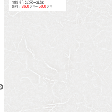
間取り：2LDK〜3LDK
36.0
50.0
賃料：
〜
万円
万円
2
2
2
更新 08/07
更新 08/07
更新 08/07
ブリリア早稲田
ライジングプレイス大森二番館
グランドメゾン神
東京メトロ東西線
JR京浜東北線
東京メトロ東西線
『早稲田駅』徒歩
4
分
『大森駅』徒歩
9
分
『神楽坂駅』徒歩