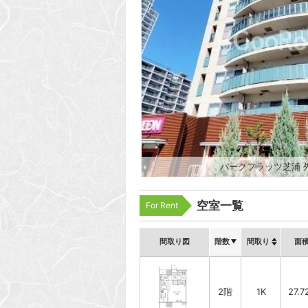
パークフラッツ芝浦 
空室一覧
For Rent
間取り図
階数
間取り
面
2階
1K
27.7