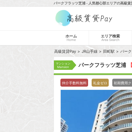
パークフラッツ芝浦 - 人気都心部エリアの高級賃貸
ホーム
エリア検索
Home
Area Search
高級賃貸Pay
JR山手線
田町駅
パーク
マンション
パークフラッツ芝浦
【
Mansion
仲介手数料無料
礼金ゼロ
初期費用ク