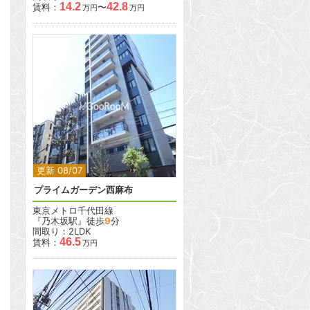
14.2
42.8
賃料：
〜
万円
万円
2
更新 08/07
プライムガーデン西麻布
東京メトロ千代田線
『乃木坂駅』徒歩
9
分
間取り：2LDK
46.5
賃料：
万円