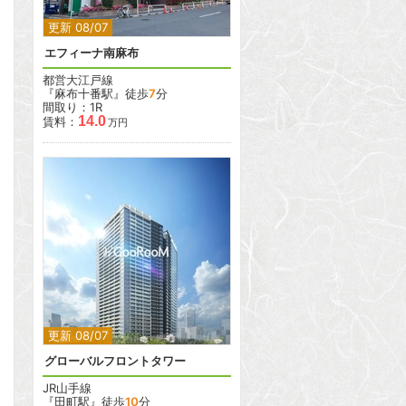
更新 08/07
エフィーナ南麻布
都営大江戸線
『麻布十番駅』徒歩
7
分
間取り：1R
14.0
賃料：
万円
2
2
更新 08/07
グローバルフロントタワー
JR山手線
『田町駅』徒歩
10
分