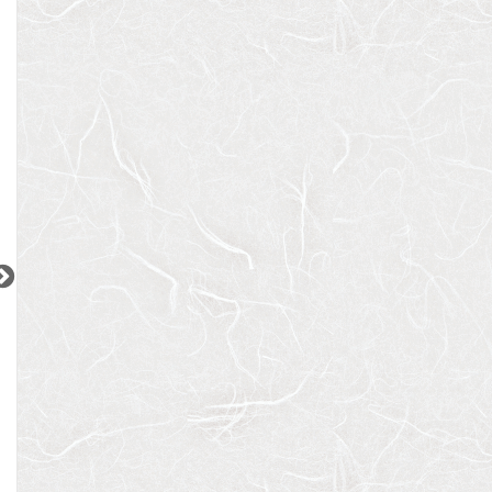
間取り：3LDK
間取り：1K
間取り：1LDK〜2L
32.0
10.0
23.5
賃料：
賃料：
賃料：
〜
万円
万円
万円
2
2
2
2
更新 08/07
更新 08/07
更新 08/07
ベルメゾン尾山台駅前
シティインデックス神田
ACPレジデンス三
東急大井町線
都営新宿線
東京メトロ日比谷
『尾山台駅』徒歩
2
分
『岩本町駅』徒歩
3
分
『三ノ輪駅』徒歩
間取り：1LDK
間取り：1LDK
間取り：1LDK〜3L
18.0
19.0
15.5
17.5
賃料：
〜
賃料：
賃料：
〜
万円
万円
万円
万円