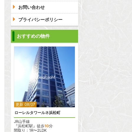
お問い合わせ
プライバシーポリシー
問合わせ
おすすめの物件
2
2
更新 08/07
ローレルタワールネ浜松町
JR山手線
『浜松町駅』徒歩
10
分
間取り：1R〜2LDK