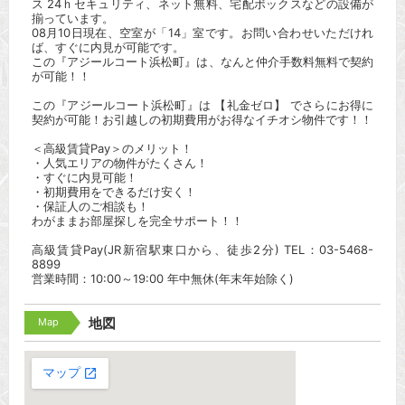
ス 24ｈセキュリティ、ネット無料、宅配ボックスなどの設備が
揃っています。
08月10日現在、空室が「14」室です。お問い合わせいただけれ
ば、すぐに内見が可能です。
この『アジールコート浜松町』は、なんと仲介手数料無料で契約
が可能！！
この『アジールコート浜松町』は 【礼金ゼロ】 でさらにお得に
契約が可能！お引越しの初期費用がお得なイチオシ物件です！！
＜高級賃貸Pay＞のメリット！
・人気エリアの物件がたくさん！
・すぐに内見可能！
・初期費用をできるだけ安く！
・保証人のご相談も！
わがままお部屋探しを完全サポート！！
高級賃貸Pay(JR新宿駅東口から、徒歩2分) TEL：03-5468-
8899
営業時間：10:00～19:00 年中無休(年末年始除く)
Map
地図