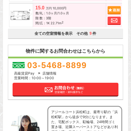
15.0
10,000円
追加
万円
敷/礼：1.0ヶ月/1.0ヶ月
階 数：3階
お問
2
間/広：1K 22.71m
全ての空室情報を表示 その他
件
9
物件に関するお問合わせはこちらから
03-5468-8899
高級賃貸Pay
店舗情報
営業時間：10:00～19:00
アジールコート浜松町は、最寄り駅の「浜
松町駅」から徒歩で9分になります。ま
た、宅配ボックス、駐輪場、24時間ゴミ
置き場、近隣スーパーストアなどがあり利