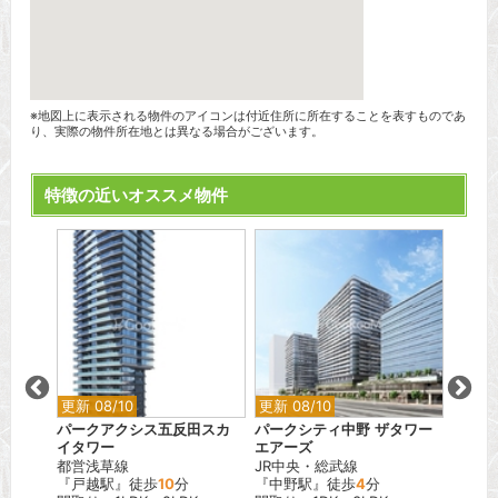
※地図上に表示される物件のアイコンは付近住所に所在することを表すものであ
り、実際の物件所在地とは異なる場合がございます。
特徴の近いオススメ物件
更新 08/10
更新 08/10
更新 0
パークアクシス五反田スカ
パークシティ中野 ザタワー
リテラ
イタワー
エアーズ
東京メ
都営浅草線
JR中央・総武線
『南千
『戸越駅』徒歩
10
分
『中野駅』徒歩
4
分
間取り：