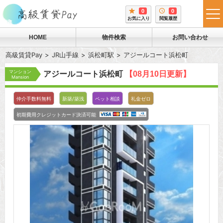
0
0
tog
お気に入り
閲覧履歴
me
HOME
物件検索
お問い合わせ
高級賃貸Pay
JR山手線
浜松町駅
アジールコート浜松町
マンション
アジールコート浜松町
【08月10日更新】
Mansion
仲介手数料無料
新築/築浅
ペット相談
礼金ゼロ
初期費用クレジットカード決済可能