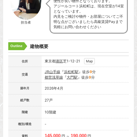
便性が良い物件となっております。
アジールコート浜松町は、現在空室が14室
となっています。
内見をご検討や物件・お部屋についてご不
明な点がございましたら高級賃貸Payまで
担当者
気軽にお問い合わせください
建物概要
Outline
東京都
港区
芝1-12-21
Map
住所
JR山手線
『
浜松町駅
』徒歩
9
分
交通
都営浅草線
『
大門駅
』徒歩
9
分
2026年4月
築年月
27戸
総戸数
10階建
階建
-
種別/構造
145,000
190,000
円 ～
円
賃料