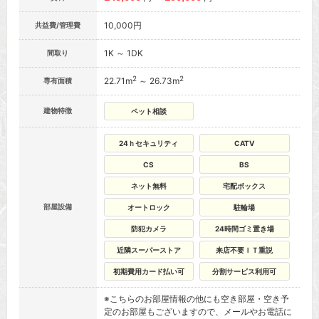
10,000円
共益費/管理費
1K ～ 1DK
間取り
2
2
22.71m
～ 26.73m
専有面積
建物特徴
ペット相談
24ｈセキュリティ
CATV
CS
BS
ネット無料
宅配ボックス
部屋設備
オートロック
駐輪場
防犯カメラ
24時間ゴミ置き場
近隣スーパーストア
来店不要ＩＴ重説
初期費用カード払い可
分割サービス利用可
※こちらのお部屋情報の他にも空き部屋・空き予
定のお部屋もございますので、メールやお電話に