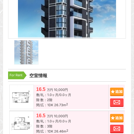
For Rent
空室情報
16.5
10,000円
追加
万円
敷/礼：1.0ヶ月/0.0ヶ月
階 数：2階
お問
2
間/広：1DK 26.73m
16.5
10,000円
追加
万円
敷/礼：1.0ヶ月/0.0ヶ月
階 数：3階
お問
2
間/広：1DK 26.46m