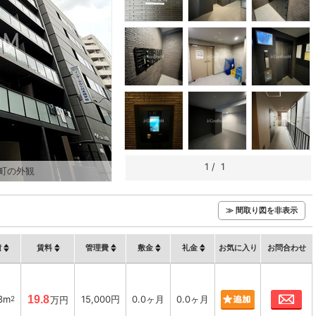
1
/
1
町の外観
≫ 間取り図を非表示
積
賃料
管理費
敷金
礼金
お気に入り
お問合わせ
お
3m
19.8
15,000円
0.0ヶ月
0.0ヶ月
2
万円