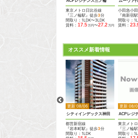
参道
ドゥーエ新横浜
ACPレジデンス三ノ輪
ムーヴァ
JR横浜線
東京メトロ日比谷線
小田急小田
間取り：1K
『三ノ輪駅』徒歩
3
分
『南新宿駅
11.4
11.5
DK
賃料：
〜
間取り：1LDK〜3LDK
間取り：1L
万円
万円
40.0
17.5
27.2
23.
賃料：
〜
賃料：
万円
万円
オススメ新着情報
2
2
2
2
更新 08/06
更新 08/06
更新 08/0
HF駒沢公園レジデンスタワー
シティインデックス神田
ACPレジ
東急田園都市線
都営新宿線
東京メトロ
分
『駒沢大学駅』徒歩
2
分
『岩本町駅』徒歩
3
分
『三ノ輪駅
間取り：1R〜1LDK
間取り：1LDK
間取り：1L