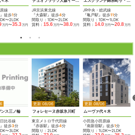
代々木
デュオフラッツ大森イースト
エスグランデ錦糸町ザ・クラス
原線
JR京浜東北線
JR中央・総武線
』徒歩
1
分
『大森駅』徒歩
4
分
『亀戸駅』徒歩
11
分
DK〜2LDK
間取り：1DK〜2LDK
間取り：1DK〜1LDK
9
35.3
15.6
38.0
14.0
20.8
〜
賃料：
〜
賃料：
〜
万円
万円
万円
万円
万円
万円
2
2
2
2
2
6
更新 08/06
更新 08/06
デンス三ノ輪
フォレセーヌ赤坂氷川町
ムーヴァ代々木
日比谷線
東京メトロ千代田線
小田急小田原線
』徒歩
3
分
『赤坂駅』徒歩
4
分
『南新宿駅』徒歩
1
分
DK〜3LDK
間取り：2LDK
間取り：1LDK〜2LDK