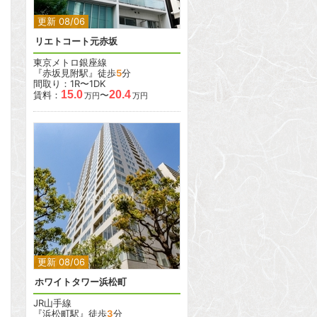
更新 08/06
リエトコート元赤坂
東京メトロ銀座線
『赤坂見附駅』徒歩
5
分
間取り：1R〜1DK
15.0
20.4
賃料：
〜
万円
万円
2
2
更新 08/06
ホワイトタワー浜松町
JR山手線
『浜松町駅』徒歩
3
分