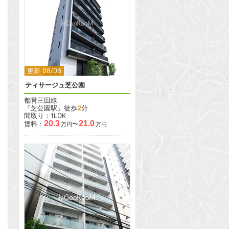
2
更新 08/06
ティサージュ芝公園
都営三田線
『芝公園駅』徒歩
2
分
間取り：1LDK
20.3
21.0
賃料：
〜
万円
万円
2
2