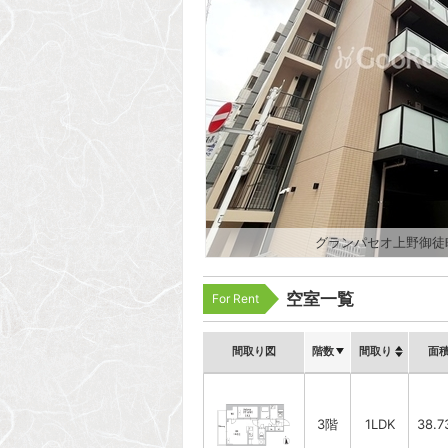
グランパセオ上野御徒
空室一覧
For Rent
間取り図
階数
間取り
面
3階
1LDK
38.7