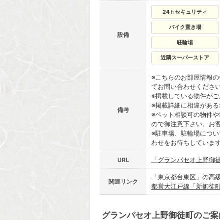
24ｈセキュリティ
バイク置き場
設備
駐輪場
近隣スーパーストア
※こちらのお部屋情報
てお問い合わせくださ
※掲載している物件が
※掲載詳細に相違があ
備考
※ペット相談可の物件や
ので御注意下さい。お
※駐車場、駐輪場につ
わせをお待ちしていま
「グランパセオ上野御
URL
「東京都台東区」の高
関連リンク
都営大江戸線「新御徒
グランパセオ上野御徒町のご案