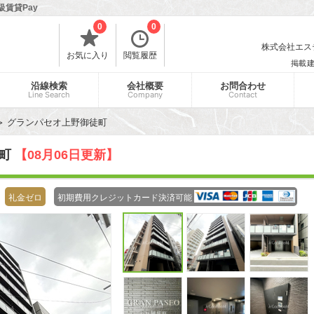
級賃貸Pay
0
0
株式会社エスティ
お気に入り
閲覧履歴
掲載
沿線検索
会社概要
お問合わせ
Line Search
Company
Contact
グランパセオ上野御徒町
徒町
【08月06日更新】
礼金ゼロ
初期費用クレジットカード決済可能