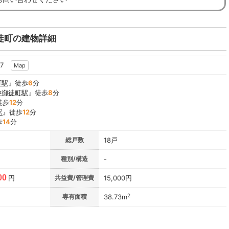
徒町の建物詳細
-7
Map
町駅
』徒歩
6
分
仲御徒町駅
』徒歩
8
分
徒歩
12
分
駅
』徒歩
12
分
歩
14
分
総戸数
18戸
種別/構造
-
00
円
共益費/管理費
15,000円
2
専有面積
38.73m