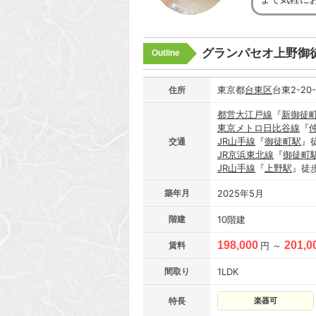
グランパセオ上野御
Outline
東京都
台東区
台東2-20
住所
都営大江戸線
『
新御徒
東京メトロ日比谷線
『
JR山手線
『
御徒町駅
』
交通
JR京浜東北線
『
御徒町
JR山手線
『
上野駅
』徒
築年月
2025年5月
階建
10階建
198,000
201,0
賃料
円 ～
間取り
1LDK
特長
楽器可