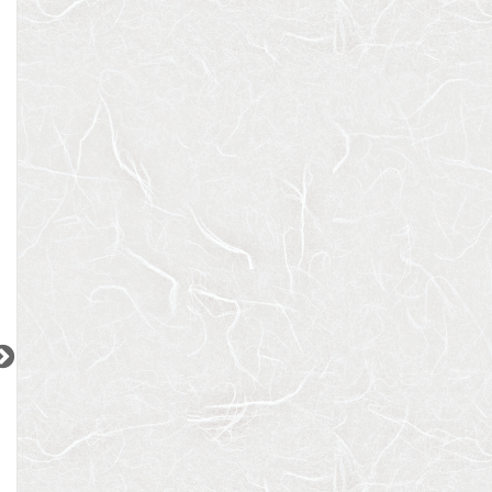
ビューテラス茗荷谷
ディームス中野富士見町
東京メトロ丸ノ内線
東京メトロ丸ノ内線
東京メトロ千代田
『新大塚駅』徒歩
9
分
『中野富士見町駅』徒歩
8
『北綾瀬駅』徒歩
間取り：1K〜2SLDK
分
間取り：1K〜2LDK
13.0
26.7
11.3
賃料：
〜
間取り：1DK
賃料：
〜
万円
万円
万円
1.4
14.4
賃料：
〜
万円
万円
2
2
2
更新 08/06
更新 08/06
更新 08/06
オーベルアーバンツ日暮里
ウィルローズ月島テラス
JR山手線
東京メトロ有楽町線
JR京浜東北線
『日暮里駅』徒歩
3
分
『月島駅』徒歩
3
分
『大森駅』徒歩
4
間取り：2LDK
間取り：1SLDK
間取り：1DK〜2LD