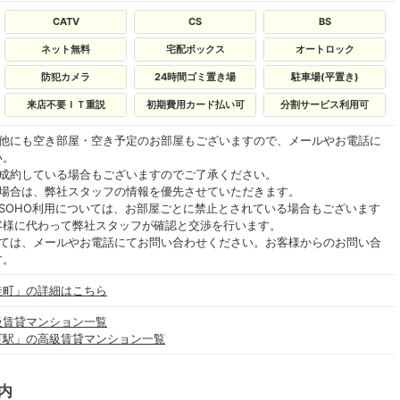
CATV
CS
BS
ネット無料
宅配ボックス
オートロック
防犯カメラ
24時間ゴミ置き場
駐車場(平置き)
来店不要ＩＴ重説
初期費用カード払い可
分割サービス利用可
の他にも空き部屋・空き予定のお部屋もございますので、メールやお電話に
い。
ご成約している場合もございますのでご了承ください。
る場合は、弊社スタッフの情報を優先させていただきます。
SOHO利用については、お部屋ごとに禁止とされている場合もございます
客様に代わって弊社スタッフが確認と交渉を行います。
いては、メールやお電話にてお問い合わせください。お客様からのお問い合
す。
徒町」の詳細はこちら
級賃貸マンション一覧
町駅」の高級賃貸マンション一覧
内