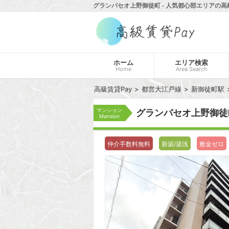
グランパセオ上野御徒町 - 人気都心部エリアの高
ホーム
エリア検索
Home
Area Search
高級賃貸Pay
都営大江戸線
新御徒町駅
マンション
グランパセオ上野御
Mansion
仲介手数料無料
新築/築浅
敷金ゼロ