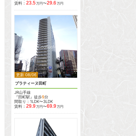
23.5
29.6
賃料：
〜
万円
万円
2
2
更新 08/06
プラティーヌ田町
JR山手線
『田町駅』徒歩
5
分
間取り：1LDK〜3LDK
29.9
69.9
賃料：
〜
万円
万円