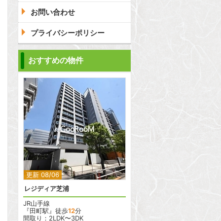
お問い合わせ
プライバシーポリシー
問合わせ
おすすめの物件
2
2
更新 08/06
レジディア芝浦
JR山手線
『田町駅』徒歩
12
分
間取り：2LDK〜3DK