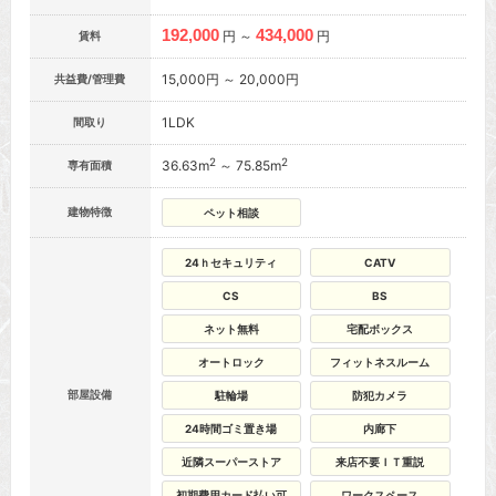
192,000
434,000
円 ～
円
賃料
15,000円 ～ 20,000円
共益費/管理費
1LDK
間取り
2
2
36.63m
～ 75.85m
専有面積
建物特徴
ペット相談
24ｈセキュリティ
CATV
CS
BS
ネット無料
宅配ボックス
オートロック
フィットネスルーム
部屋設備
駐輪場
防犯カメラ
24時間ゴミ置き場
内廊下
近隣スーパーストア
来店不要ＩＴ重説
初期費用カード払い可
ワークスペース