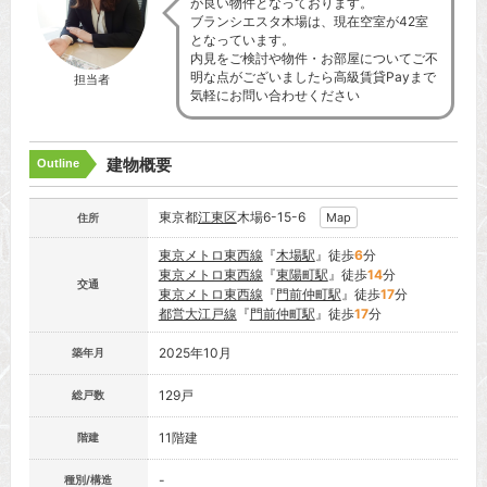
が良い物件となっております。
ブランシエスタ木場は、現在空室が42室
となっています。
内見をご検討や物件・お部屋についてご不
明な点がございましたら高級賃貸Payまで
担当者
気軽にお問い合わせください
建物概要
Outline
東京都
江東区
木場6-15-6
Map
住所
東京メトロ東西線
『
木場駅
』徒歩
6
分
東京メトロ東西線
『
東陽町駅
』徒歩
14
分
交通
東京メトロ東西線
『
門前仲町駅
』徒歩
17
分
都営大江戸線
『
門前仲町駅
』徒歩
17
分
2025年10月
築年月
129戸
総戸数
11階建
階建
-
種別/構造