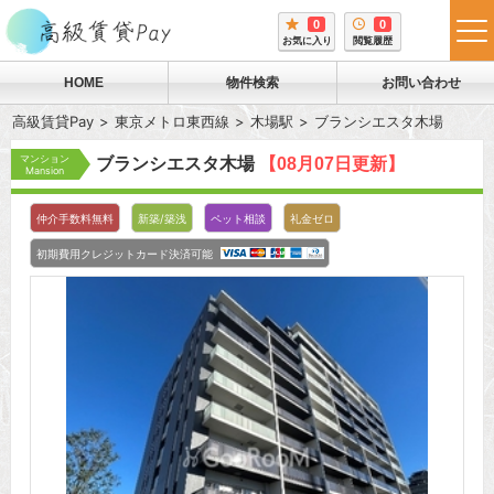
0
0
tog
お気に入り
閲覧履歴
me
HOME
物件検索
お問い合わせ
高級賃貸Pay
東京メトロ東西線
木場駅
ブランシエスタ木場
マンション
ブランシエスタ木場
【08月07日更新】
Mansion
仲介手数料無料
新築/築浅
ペット相談
礼金ゼロ
初期費用クレジットカード決済可能