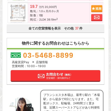
19.7
20,000円
追加
万円
敷/礼：1.0ヶ月/0.0ヶ月
階 数：1階
お問
2
間/広：2LDK 39.19m
全ての空室情報を表示 その他
件
37
物件に関するお問合わせはこちらから
03-5468-8899
高級賃貸Pay
店舗情報
営業時間：10:00～19:00
ブランシエスタ木場は、最寄り駅の「木場
駅」から徒歩で6分になります。また、宅
配ボックス、駐輪場、24時間ゴミ置き
場、近隣スーパーストアなどがあり利便性