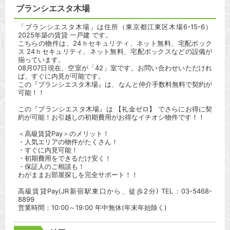
ブランシエスタ木場
「ブランシエスタ木場」は住所（東京都江東区木場6-15-6）
2025年築の賃貸 一戸建 です。
こちらの物件は、24ｈセキュリティ、ネット無料、宅配ボック
ス 24ｈセキュリティ、ネット無料、宅配ボックスなどの設備が
揃っています。
08月07日現在、空室が「42」室です。お問い合わせいただけれ
ば、すぐに内見が可能です。
この『ブランシエスタ木場』は、なんと仲介手数料無料で契約が
可能！！
この『ブランシエスタ木場』は 【礼金ゼロ】 でさらにお得に契
約が可能！お引越しの初期費用がお得なイチオシ物件です！！
＜高級賃貸Pay＞のメリット！
・人気エリアの物件がたくさん！
・すぐに内見可能！
・初期費用をできるだけ安く！
・保証人のご相談も！
わがままお部屋探しを完全サポート！！
高級賃貸Pay(JR新宿駅東口から、徒歩2分) TEL：03-5468-
8899
営業時間：10:00～19:00 年中無休(年末年始除く)