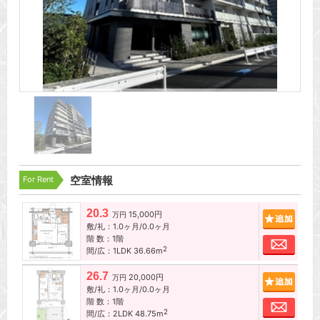
For Rent
空室情報
20.3
15,000円
追加
万円
敷/礼：1.0ヶ月/0.0ヶ月
階 数：1階
お問
2
間/広：1LDK 36.66m
26.7
20,000円
追加
万円
敷/礼：1.0ヶ月/0.0ヶ月
階 数：1階
お問
2
間/広：2LDK 48.75m