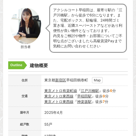
アクシルコート早稲田は、最寄り駅の「江
戸川橋駅」から徒歩で6分になります。ま
た、宅配ボックス、駐輪場、24時間ゴミ
置き場、近隣スーパーストアなどがあり利
便性が良い物件となっております。
内見をご検討や物件・お部屋についてご不
明な点がございましたら高級賃貸Payまで
気軽にお問い合わせください
担当者
建物概要
Outline
東京都
新宿区
早稲田鶴巻町
Map
住所
東京メトロ有楽町線
『
江戸川橋駅
』徒歩
6
分
東京メトロ東西線
『
早稲田駅
』徒歩
9
分
交通
東京メトロ東西線
『
神楽坂駅
』徒歩
7
分
2025年4月
築年月
55戸
総戸数