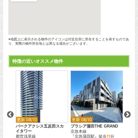
※地図上に表示される物件のアイコンは付近住所に所在することを表すものであ
り、実際の物件所在地とは異なる場合がございます。
特徴の近いオススメ物件
更新 08/10
更新 08/10
更新 0
パークアクシス五反田スカ
プラシア蒲田THE GRAND
パーク
イタワー
京急本線
エアー
都営浅草線
『京急蒲田駅』徒歩
11
分
JR中