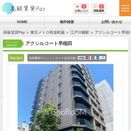
0
0
tog
お気に入り
閲覧履歴
me
HOME
物件検索
お問い合わせ
高級賃貸Pay
東京メトロ有楽町線
江戸川橋駅
アクシルコート早稲
マンション
アクシルコート早稲田
Mansion
新築/築浅
初期費用クレジットカード決済可能