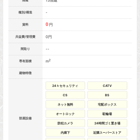
13階建
階建
-
種別/構造
0
円
賃料
0円
共益費/管理費
--
間取り
2
m
専有面積
建物特徴
24ｈセキュリティ
CATV
CS
BS
ネット無料
宅配ボックス
オートロック
駐輪場
部屋設備
防犯カメラ
24時間ゴミ置き場
内廊下
近隣スーパーストア