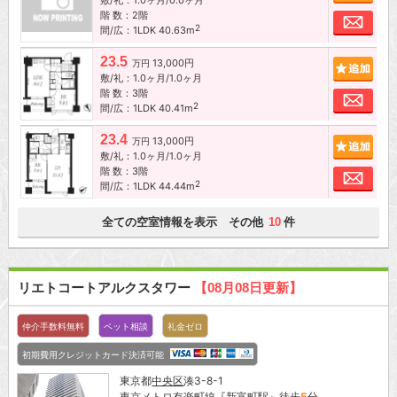
階 数：2階
お問
2
間/広：1LDK 40.63m
23.5
13,000円
追加
万円
敷/礼：1.0ヶ月/1.0ヶ月
階 数：3階
お問
2
間/広：1LDK 40.41m
23.4
13,000円
追加
万円
敷/礼：1.0ヶ月/1.0ヶ月
階 数：3階
お問
2
間/広：1LDK 44.44m
全ての空室情報を表示 その他
件
10
リエトコートアルクスタワー
【08月08日更新】
仲介手数料無料
ペット相談
礼金ゼロ
初期費用クレジットカード決済可能
東京都
中央区
湊3-8-1
東京メトロ有楽町線
『
新富町駅
』徒歩
5
分