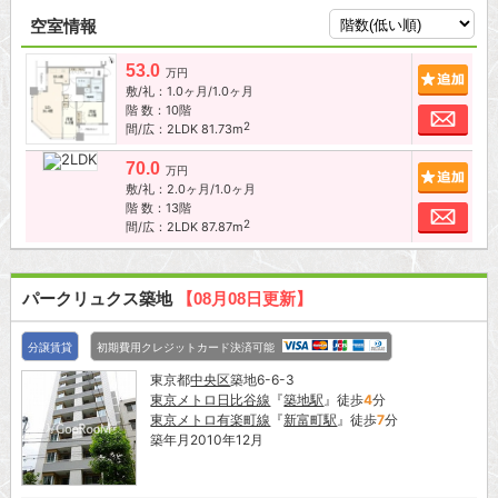
空室情報
53.0
追加
万円
敷/礼：1.0ヶ月/1.0ヶ月
階 数：10階
お問
2
間/広：2LDK 81.73m
70.0
追加
万円
敷/礼：2.0ヶ月/1.0ヶ月
階 数：13階
お問
2
間/広：2LDK 87.87m
パークリュクス築地
【08月08日更新】
分譲賃貸
初期費用クレジットカード決済可能
東京都
中央区
築地6-6-3
東京メトロ日比谷線
『
築地駅
』徒歩
4
分
東京メトロ有楽町線
『
新富町駅
』徒歩
7
分
築年月2010年12月