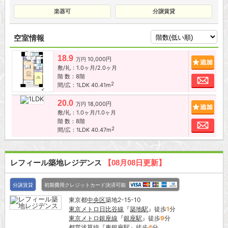
楽器可
分譲賃貸
空室情報
18.9
10,000円
追加
万円
敷/礼：1.0ヶ月/2.0ヶ月
階 数：8階
お問
2
間/広：1LDK 40.41m
20.0
18,000円
追加
万円
敷/礼：1.0ヶ月/1.0ヶ月
階 数：8階
お問
2
間/広：1LDK 40.47m
レフィール築地レジデンス
【08月08日更新】
分譲賃貸
初期費用クレジットカード決済可能
東京都
中央区
築地2-15-10
東京メトロ日比谷線
『
築地駅
』徒歩
1
分
東京メトロ銀座線
『
銀座駅
』徒歩
9
分
都営浅草線
『
東銀座駅
』徒歩
4
分