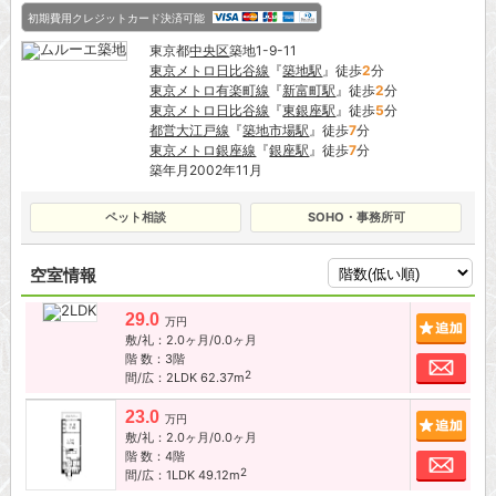
初期費用クレジットカード決済可能
東京都
中央区
築地1-9-11
東京メトロ日比谷線
『
築地駅
』徒歩
2
分
東京メトロ有楽町線
『
新富町駅
』徒歩
2
分
東京メトロ日比谷線
『
東銀座駅
』徒歩
5
分
都営大江戸線
『
築地市場駅
』徒歩
7
分
東京メトロ銀座線
『
銀座駅
』徒歩
7
分
築年月2002年11月
ペット相談
SOHO・事務所可
空室情報
29.0
追加
万円
敷/礼：2.0ヶ月/0.0ヶ月
階 数：3階
お問
2
間/広：2LDK 62.37m
23.0
追加
万円
敷/礼：2.0ヶ月/0.0ヶ月
階 数：4階
お問
2
間/広：1LDK 49.12m