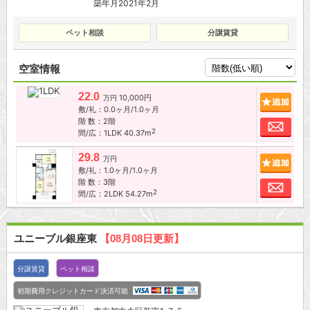
築年月2021年2月
ペット相談
分譲賃貸
空室情報
22.0
10,000円
追加
万円
敷/礼：0.0ヶ月/1.0ヶ月
階 数：2階
お問
2
間/広：1LDK 40.37m
29.8
追加
万円
敷/礼：1.0ヶ月/1.0ヶ月
階 数：3階
お問
2
間/広：2LDK 54.27m
ユニーブル銀座東
【08月08日更新】
分譲賃貸
ペット相談
初期費用クレジットカード決済可能