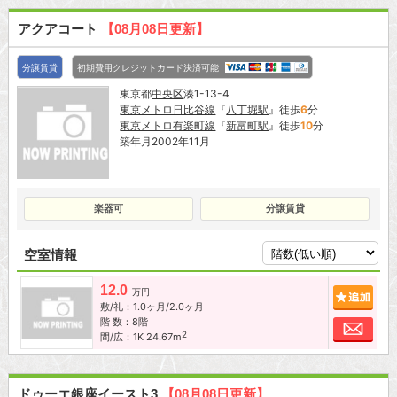
アクアコート
【08月08日更新】
分譲賃貸
初期費用クレジットカード決済可能
東京都
中央区
湊1-13-4
東京メトロ日比谷線
『
八丁堀駅
』徒歩
6
分
東京メトロ有楽町線
『
新富町駅
』徒歩
10
分
築年月2002年11月
楽器可
分譲賃貸
空室情報
12.0
追加
万円
敷/礼：1.0ヶ月/2.0ヶ月
階 数：8階
お問
2
間/広：1K 24.67m
ドゥーエ銀座イースト3
【08月08日更新】