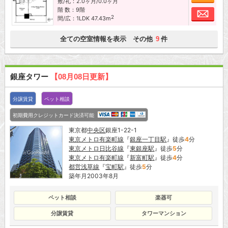
敷/礼：2.0ヶ月/0.0ヶ月
階 数：9階
お問
2
間/広：1LDK 47.43m
全ての空室情報を表示 その他
件
9
銀座タワー
【08月08日更新】
分譲賃貸
ペット相談
初期費用クレジットカード決済可能
東京都
中央区
銀座1-22-1
東京メトロ有楽町線
『
銀座一丁目駅
』徒歩
4
分
東京メトロ日比谷線
『
東銀座駅
』徒歩
5
分
東京メトロ有楽町線
『
新富町駅
』徒歩
4
分
都営浅草線
『
宝町駅
』徒歩
5
分
築年月2003年8月
ペット相談
楽器可
分譲賃貸
タワーマンション