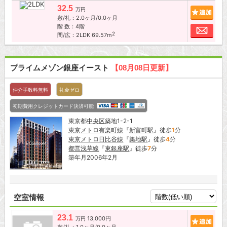
32.5
追加
万円
敷/礼：2.0ヶ月/0.0ヶ月
階 数：4階
お問
2
間/広：2LDK 69.57m
プライムメゾン銀座イースト
【08月08日更新】
仲介手数料無料
礼金ゼロ
初期費用クレジットカード決済可能
東京都
中央区
築地1-2-1
東京メトロ有楽町線
『
新富町駅
』徒歩
1
分
東京メトロ日比谷線
『
築地駅
』徒歩
4
分
都営浅草線
『
東銀座駅
』徒歩
7
分
築年月2006年2月
空室情報
23.1
13,000円
追加
万円
敷/礼：1.0ヶ月/0.0ヶ月