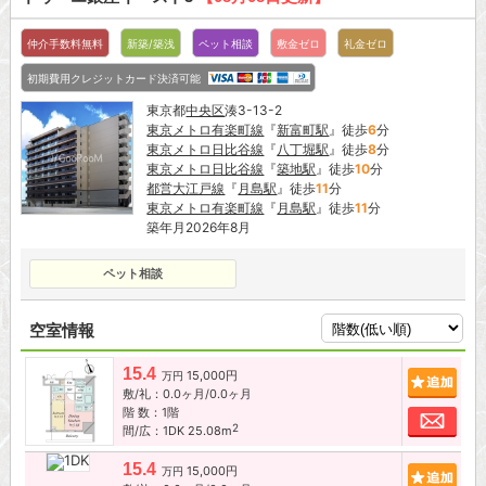
仲介手数料無料
新築/築浅
ペット相談
敷金ゼロ
礼金ゼロ
初期費用クレジットカード決済可能
東京都
中央区
湊3-13-2
東京メトロ有楽町線
『
新富町駅
』徒歩
6
分
東京メトロ日比谷線
『
八丁堀駅
』徒歩
8
分
東京メトロ日比谷線
『
築地駅
』徒歩
10
分
都営大江戸線
『
月島駅
』徒歩
11
分
東京メトロ有楽町線
『
月島駅
』徒歩
11
分
築年月2026年8月
ペット相談
空室情報
15.4
15,000円
追加
万円
敷/礼：0.0ヶ月/0.0ヶ月
階 数：1階
お問
2
間/広：1DK 25.08m
15.4
15,000円
追加
万円