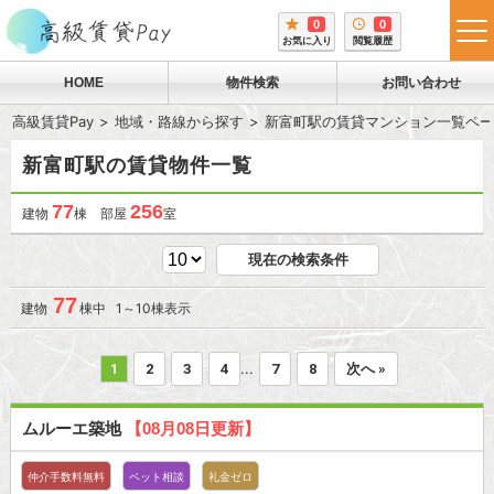
0
0
tog
お気に入り
閲覧履歴
me
HOME
物件検索
お問い合わせ
高級賃貸Pay
地域・路線から探す
新富町駅の賃貸マンション一覧ペー
新富町駅の賃貸物件一覧
77
256
建物
棟 部屋
室
現在の検索条件
77
建物
棟中 1～10棟表示
...
1
2
3
4
7
8
次へ »
ムルーエ築地
【08月08日更新】
仲介手数料無料
ペット相談
礼金ゼロ