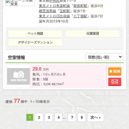
東京都
中央区
新富1-7-5
東京メトロ有楽町線
『
新富町駅
』徒歩
6
分
都営浅草線
『
宝町駅
』徒歩
7
分
東京メトロ日比谷線
『
八丁堀駅
』徒歩
7
分
築年月2013年10月
ペット相談
分譲賃貸
デザイナーズマンション
空室情報
29.0
追加
万円
敷/礼：1.0ヶ月/1.0ヶ月
階 数：5階
お問
2
間/広：1LDK 46.11m
77
建物
棟中 1～10棟表示
...
1
2
3
4
7
8
次へ »