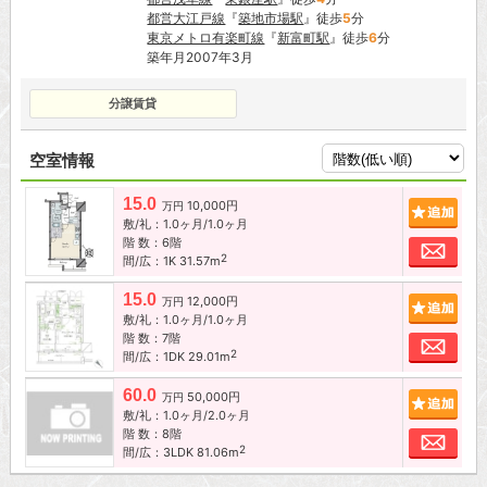
都営大江戸線
『
築地市場駅
』徒歩
5
分
東京メトロ有楽町線
『
新富町駅
』徒歩
6
分
築年月2007年3月
分譲賃貸
空室情報
15.0
10,000円
追加
万円
敷/礼：1.0ヶ月/1.0ヶ月
階 数：6階
お問
2
間/広：1K 31.57m
15.0
12,000円
追加
万円
敷/礼：1.0ヶ月/1.0ヶ月
階 数：7階
お問
2
間/広：1DK 29.01m
60.0
50,000円
追加
万円
敷/礼：1.0ヶ月/2.0ヶ月
階 数：8階
お問
2
間/広：3LDK 81.06m