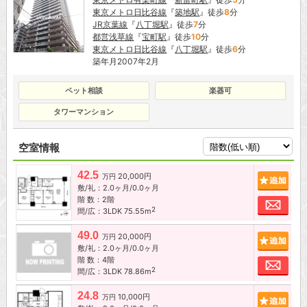
東京メトロ日比谷線
『
築地駅
』徒歩
8
分
JR京葉線
『
八丁堀駅
』徒歩
7
分
都営浅草線
『
宝町駅
』徒歩
10
分
東京メトロ日比谷線
『
八丁堀駅
』徒歩
6
分
築年月2007年2月
ペット相談
楽器可
タワーマンション
空室情報
42.5
20,000円
追加
万円
敷/礼：2.0ヶ月/0.0ヶ月
階 数：2階
お問
2
間/広：3LDK 75.55m
49.0
20,000円
追加
万円
敷/礼：2.0ヶ月/0.0ヶ月
階 数：4階
お問
2
間/広：3LDK 78.86m
24.8
10,000円
追加
万円