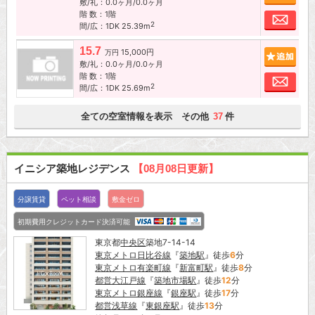
敷/礼：0.0ヶ月/0.0ヶ月
階 数：1階
お問
2
間/広：1DK 25.39m
15.7
15,000円
追加
万円
敷/礼：0.0ヶ月/0.0ヶ月
階 数：1階
お問
2
間/広：1DK 25.69m
全ての空室情報を表示 その他
件
37
イニシア築地レジデンス
【08月08日更新】
分譲賃貸
ペット相談
敷金ゼロ
初期費用クレジットカード決済可能
東京都
中央区
築地7-14-14
東京メトロ日比谷線
『
築地駅
』徒歩
6
分
東京メトロ有楽町線
『
新富町駅
』徒歩
8
分
都営大江戸線
『
築地市場駅
』徒歩
12
分
東京メトロ銀座線
『
銀座駅
』徒歩
17
分
都営浅草線
『
東銀座駅
』徒歩
13
分