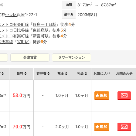
2
2
DK
面積
81.73m
～ 87.87m
京都
中央区
銀座1-22-1
築年月
2003年8月
京メトロ有楽町線
『
銀座一丁目駅
』徒歩
4
分
京メトロ日比谷線
『
東銀座駅
』徒歩
5
分
京メトロ有楽町線
『
新富町駅
』徒歩
4
分
営浅草線
『
宝町駅
』徒歩
5
分
分譲賃貸
タワーマンション
積
賃料
管理費
敷金
礼金
お気に入り
お問合わせ
お
3m
53.0
-
1.0ヶ月
1.0ヶ月
2
万円
お
7m
70.0
-
2.0ヶ月
1.0ヶ月
2
万円