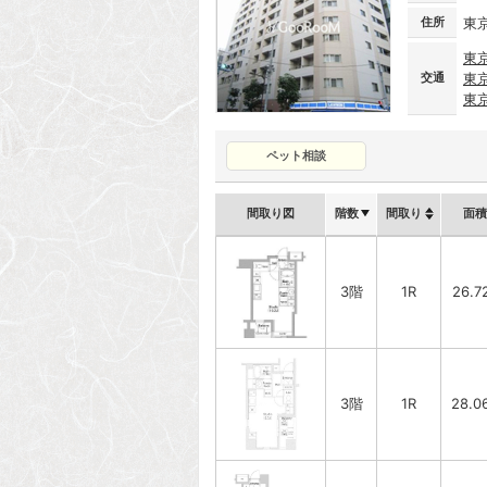
住所
東
東
交通
東
東
ペット相談
間取り図
階数
間取り
面積
3階
1R
26.7
3階
1R
28.0