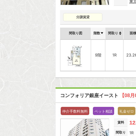
東
分譲賃貸
間取り図
階数
間取り
面
9階
1R
23.2
コンフォリア銀座イースト
【08月
仲介手数料無料
ペット相談
礼金ゼロ
12
賃料
間取り
1R