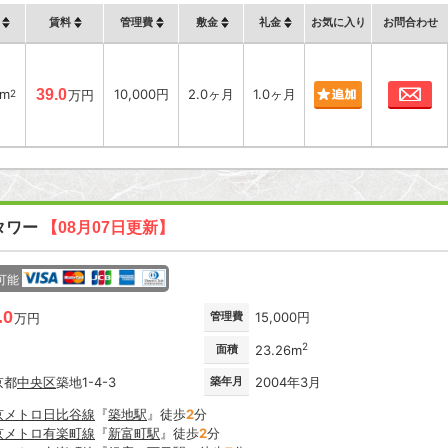
賃料
管理費
敷金
礼金
お気に入り
お問合わせ
お
7m
39.0
10,000円
2.0ヶ月
1.0ヶ月
2
万円
タワー
【08月07日更新】
可能
.0
管理費
15,000円
万円
2
面積
23.26m
京都
中央区
築地1-4-3
築年月
2004年3月
京メトロ日比谷線
『
築地駅
』徒歩
2
分
京メトロ有楽町線
『
新富町駅
』徒歩
2
分