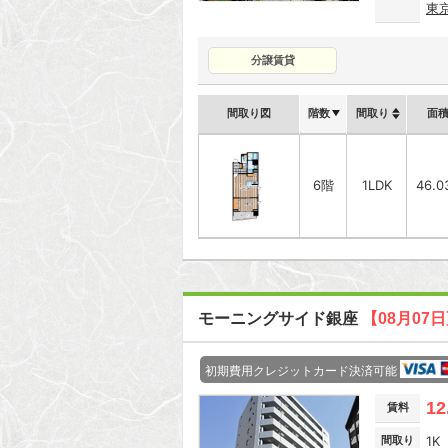
東
分譲賃貸
間取り図
階数
間取り
面
6階
1LDK
46.0
モーニングサイド銀座
【08月07
初期費用クレジットカード決済可能
12
賃料
間取り
1K