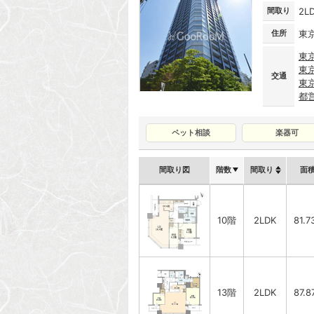
間取り
2L
住所
東
東
東
交通
東
都
ペット相談
楽器可
間取り図
階数
間取り
面
10階
2LDK
81.7
13階
2LDK
87.8