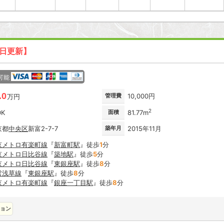
7日更新】
可能
.0
管理費
10,000円
万円
2
DK
面積
81.77m
京都
中央区
新富2-7-7
築年月
2015年11月
京メトロ有楽町線
『
新富町駅
』徒歩
1
分
京メトロ日比谷線
『
築地駅
』徒歩
5
分
京メトロ日比谷線
『
東銀座駅
』徒歩
8
分
営浅草線
『
東銀座駅
』徒歩
8
分
京メトロ有楽町線
『
銀座一丁目駅
』徒歩
8
分
ョン