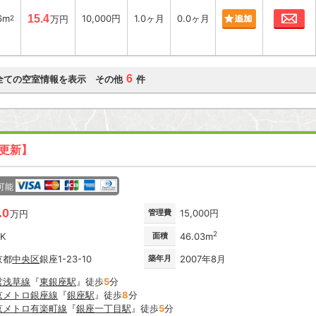
お
6m
15.4
10,000円
1.0ヶ月
0.0ヶ月
2
万円
6
全ての空室情報を表示 その他
件
日更新】
可能
.0
管理費
15,000円
万円
2
DK
面積
46.03m
京都
中央区
銀座1-23-10
築年月
2007年8月
営浅草線
『
東銀座駅
』徒歩
5
分
京メトロ銀座線
『
銀座駅
』徒歩
8
分
京メトロ有楽町線
『
銀座一丁目駅
』徒歩
5
分