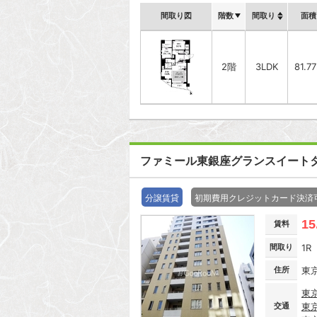
間取り図
階数
間取り
面積
2階
3LDK
81.7
ファミール東銀座グランスイート
分譲賃貸
初期費用クレジットカード決済
15
賃料
間取り
1R
住所
東
東
交通
東