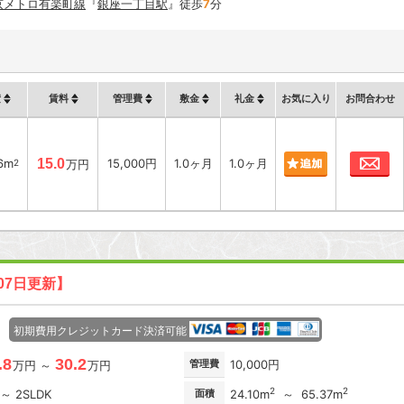
京メトロ有楽町線
『
銀座一丁目駅
』徒歩
7
分
積
賃料
管理費
敷金
礼金
お気に入り
お問合わせ
お
6m
15.0
15,000円
1.0ヶ月
1.0ヶ月
2
万円
07日更新】
初期費用クレジットカード決済可能
.8
30.2
管理費
10,000円
万円 ～
万円
2
2
 ～ 2SLDK
面積
24.10m
～ 65.37m