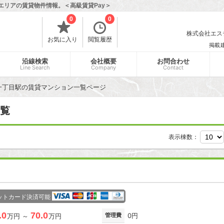
気エリアの賃貸物件情報。＜高級賃貸Pay＞
0
0
株式会社エスティ
お気に入り
閲覧履歴
掲載
沿線検索
会社概要
お問合わせ
Line Search
Company
Contact
一丁目駅の賃貸マンション一覧ページ
覧
表示棟数：
ットカード決済可能
.0
70.0
管理費
0円
万円 ～
万円