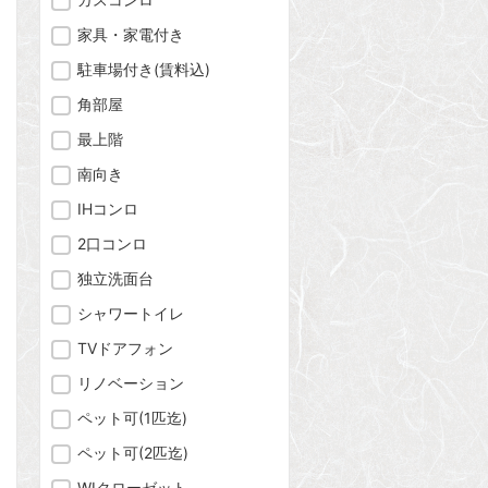
家具・家電付き
駐車場付き(賃料込)
角部屋
最上階
南向き
IHコンロ
2口コンロ
独立洗面台
問合わせ
シャワートイレ
TVドアフォン
リノベーション
問合わせ
ペット可(1匹迄)
ペット可(2匹迄)
WIクローゼット