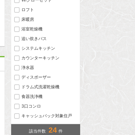
問合わせ
ロフト
床暖房
浴室乾燥機
追い炊きバス
システムキッチン
カウンターキッチン
浄水器
ディスポーザー
ドラム式洗濯乾燥機
食器洗浄機
3口コンロ
キャッシュバック対象住戸
24
該当件数
件