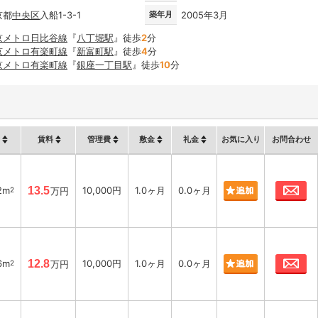
京都
中央区
入船1-3-1
築年月
2005年3月
京メトロ日比谷線
『
八丁堀駅
』徒歩
2
分
京メトロ有楽町線
『
新富町駅
』徒歩
4
分
京メトロ有楽町線
『
銀座一丁目駅
』徒歩
10
分
賃料
管理費
敷金
礼金
お気に入り
お問合わせ
お
2m
13.5
10,000円
1.0ヶ月
0.0ヶ月
2
万円
お
6m
12.8
10,000円
1.0ヶ月
0.0ヶ月
2
万円