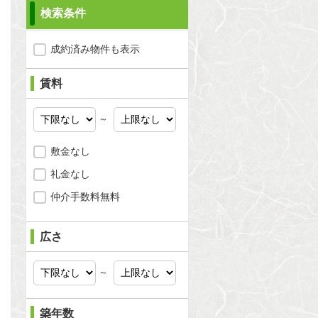
検索条件
成約済み物件も表示
賃料
～
敷金なし
礼金なし
仲介手数料無料
問合わせ
広さ
～
問合わせ
築年数