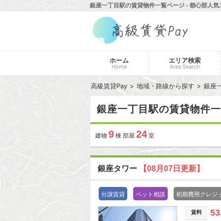
銀座一丁目駅の賃貸物件一覧ページ - 都心部人
ホーム
エリア検索
Home
Area Search
高級賃貸Pay
地域・路線から探す
銀座
銀座一丁目駅の賃貸物件一
9
24
建物
棟 部屋
室
銀座タワー
【08月07日更新】
分譲賃貸
ペット相談
初期費用クレジ
53
賃料