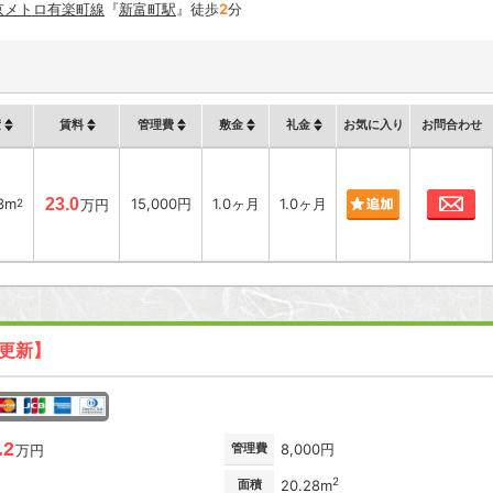
京メトロ有楽町線
『
新富町駅
』徒歩
2
分
積
賃料
管理費
敷金
礼金
お気に入り
お問合わせ
お
3m
23.0
15,000円
1.0ヶ月
1.0ヶ月
2
万円
日更新】
.2
管理費
8,000円
万円
2
面積
20.28m