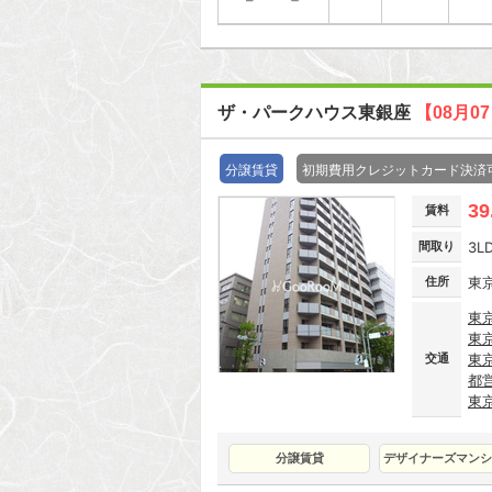
ザ・パークハウス東銀座
【08月0
分譲賃貸
初期費用クレジットカード決済
39
賃料
間取り
3L
住所
東
東
東
交通
東
都
東
分譲賃貸
デザイナーズマンシ