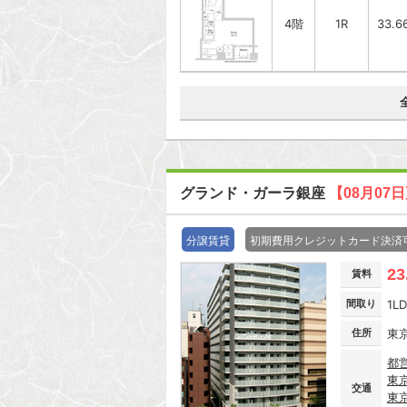
4階
1R
33.6
グランド・ガーラ銀座
【08月07
分譲賃貸
初期費用クレジットカード決済
23
賃料
間取り
1L
住所
東
都
東
交通
東