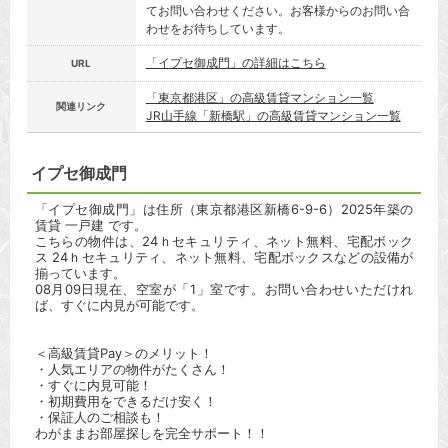
てお問い合わせください。お客様からのお問い合
わせをお待ちしています。
「イプセ御成門」の詳細はこちら
URL
「東京都港区」の高級賃貸マンション一覧
関連リンク
JR山手線「新橋駅」の高級賃貸マンション一覧
イプセ御成門
「イプセ御成門」は住所（東京都港区新橋6-9-6）2025年築の
賃貸 一戸建 です。
こちらの物件は、24ｈセキュリティ、ネット無料、宅配ボック
ス 24ｈセキュリティ、ネット無料、宅配ボックスなどの設備が
揃っています。
08月09日現在、空室が「1」室です。お問い合わせいただけれ
ば、すぐに内見が可能です。
＜高級賃貸Pay＞のメリット！
・人気エリアの物件がたくさん！
・すぐに内見可能！
・初期費用をできるだけ安く！
・保証人のご相談も！
わがままお部屋探しを完全サポート！！