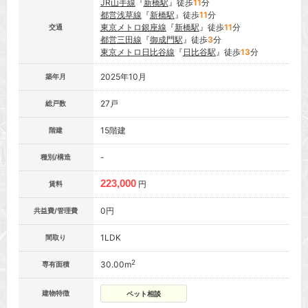
JR山手線
『
新橋駅
』徒歩
11
分
都営浅草線
『
新橋駅
』徒歩
11
分
東京メトロ銀座線
『
新橋駅
』徒歩
11
分
交通
都営三田線
『
御成門駅
』徒歩
3
分
東京メトロ日比谷線
『
日比谷駅
』徒歩
13
分
2025年10月
築年月
27戸
総戸数
15階建
階建
-
種別/構造
223,000
円
賃料
0円
共益費/管理費
1LDK
間取り
2
30.00m
専有面積
建物特徴
ペット相談