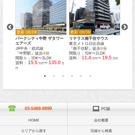
更新 08/09
更新 08/09
更新 0
ス錦糸
パークシティ中野 ザタワー
リテラス南千住サウス
リーラ
エアーズ
東京メトロ日比谷線
JR中
JR中央・総武線
『南千住駅』徒歩
9
分
『中野
『中野駅』徒歩
4
分
間取り：1DK〜2LDK
間取り：
11.4
19.5
間取り：1DK〜3LDK
賃料：
〜
賃料：
万円
万円
.3
15.5
135.0
賃料：
〜
万円
万円
万
円
03-5468-8899
PC版
HOME
会社概要
エリアから探す
沿線から検索