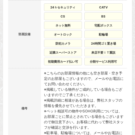
24ｈセキュリティ
CATV
CS
BS
ネット無料
宅配ボックス
部屋設備
オートロック
駐輪場
防犯カメラ
24時間ゴミ置き場
近隣スーパーストア
来店不要ＩＴ重説
初期費用カード払い可
分割サービス利用可
※こちらのお部屋情報の他にも空き部屋・空き予
定のお部屋もございますので、メールやお電話に
てお問い合わせください。
※掲載している物件がご成約している場合もござ
いますのでご了承ください。
※掲載詳細に相違がある場合は、弊社スタッフの
情報を優先させていただきます。
備考
※ペット相談可の物件やSOHO利用については、
お部屋ごとに禁止とされている場合もございます
ので御注意下さい。お客様に代わって弊社スタッ
フが確認と交渉を行います。
※駐車場、駐輪場については、メールやお電話に