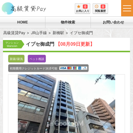
0
0
tog
お気に入り
閲覧履歴
me
HOME
物件検索
お問い合わせ
高級賃貸Pay
JR山手線
新橋駅
イプセ御成門
マンション
イプセ御成門
【08月09日更新】
Mansion
新築/築浅
ペット相談
初期費用クレジットカード決済可能