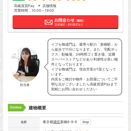
高級賃貸Pay
店舗情報
営業時間：10:00～19:00
イプセ御成門は、最寄り駅の「新橋駅」か
ら徒歩で11分になります。また、宅配ボッ
クス、駐輪場、24時間ゴミ置き場、近隣
スーパーストアなどがあり利便性が良い物
件となっております。
イプセ御成門は、現在空室が1室となって
います。
内見をご検討や物件・お部屋についてご不
明な点がございましたら高級賃貸Payまで
担当者
気軽にお問い合わせください
建物概要
Outline
東京都
港区
新橋6-9-6
Map
住所