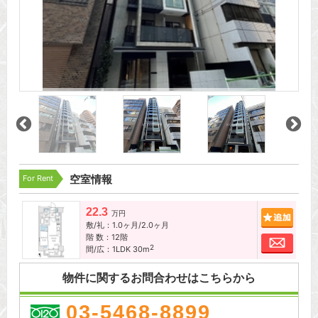
For Rent
空室情報
22.3
追加
万円
敷/礼：1.0ヶ月/2.0ヶ月
階 数：12階
お問
2
間/広：1LDK 30m
物件に関するお問合わせはこちらから
03-5468-8899