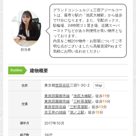
グランドコンシェルジュ三宿アジールコー
トは、最寄り駅の「池尻大橋駅」から徒歩
で11分になります。また、宅配ボックス、
駐輪場、24時間ゴミ置き場、近隣スーパ
ーストアなどがあり利便性が良い物件とな
っております。
内見をご検討や物件・お部屋についてご不
明な点がございましたら高級賃貸Payまで
担当者
気軽にお問い合わせください
建物概要
Outline
東京都
世田谷区
三宿1-30-2
Map
住所
東急田園都市線
『
池尻大橋駅
』徒歩
11
分
東急田園都市線
『
三軒茶屋駅
』徒歩
13
分
交通
東急世田谷線
『
三軒茶屋駅
』徒歩
13
分
京王井の頭線
『
池ノ上駅
』徒歩
15
分
2017年10月
築年月
36戸
総戸数