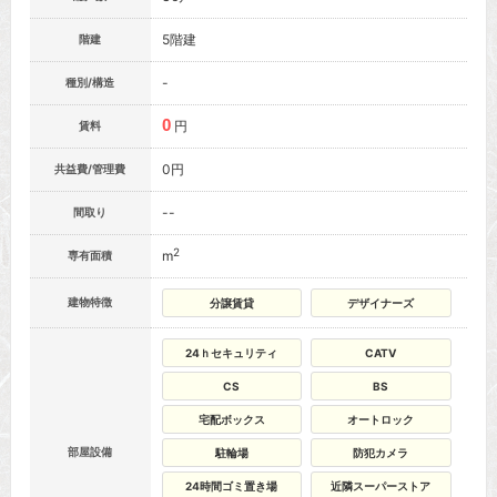
5階建
階建
-
種別/構造
0
円
賃料
0円
共益費/管理費
--
間取り
2
m
専有面積
建物特徴
分譲賃貸
デザイナーズ
24ｈセキュリティ
CATV
CS
BS
宅配ボックス
オートロック
部屋設備
駐輪場
防犯カメラ
24時間ゴミ置き場
近隣スーパーストア