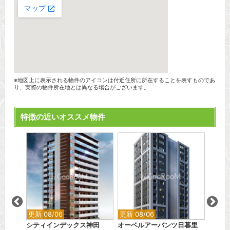
※地図上に表示される物件のアイコンは付近住所に所在することを表すものであ
り、実際の物件所在地とは異なる場合がございます。
特徴の近いオススメ物件
更新 08/06
更新 08/06
更新 0
島
シティインデックス神田
オーベルアーバンツ日暮里
SAK