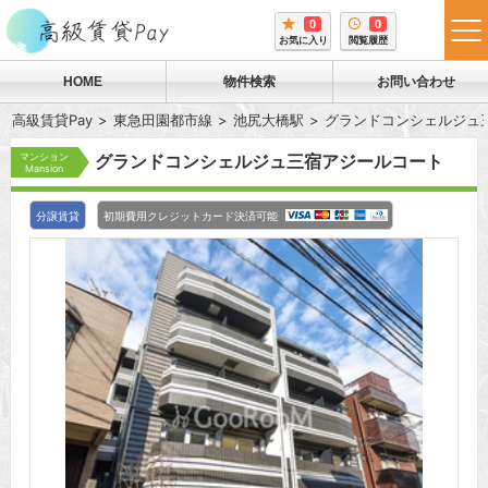
0
0
tog
お気に入り
閲覧履歴
me
HOME
物件検索
お問い合わせ
高級賃貸Pay
東急田園都市線
池尻大橋駅
グランドコンシェルジュ
マンション
グランドコンシェルジュ三宿アジールコート
Mansion
分譲賃貸
初期費用クレジットカード決済可能