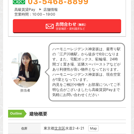
03-5468-8899
高級賃貸Pay
店舗情報
営業時間：10:00～19:00
ハーモニーレジデンス神楽坂は、最寄り駅
の「江戸川橋駅」から徒歩で6分になりま
す。また、宅配ボックス、駐輪場、24時
間ゴミ置き場、近隣スーパーストアなどが
あり利便性が良い物件となっております。
ハーモニーレジデンス神楽坂は、現在空室
が1室となっています。
内見をご検討や物件・お部屋についてご不
明な点がございましたら高級賃貸Payまで
担当者
気軽にお問い合わせください
建物概要
Outline
東京都
文京区
水道2-4-21
Map
住所