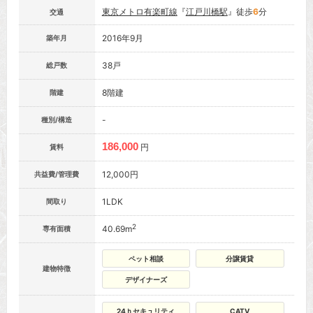
東京メトロ有楽町線
『
江戸川橋駅
』徒歩
6
分
交通
2016年9月
築年月
38戸
総戸数
8階建
階建
-
種別/構造
186,000
円
賃料
12,000円
共益費/管理費
1LDK
間取り
2
40.69m
専有面積
ペット相談
分譲賃貸
建物特徴
デザイナーズ
24ｈセキュリティ
CATV