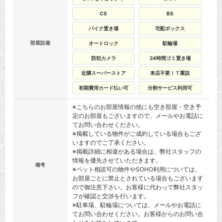
CS
BS
バイク置き場
宅配ボックス
部屋設備
オートロック
駐輪場
防犯カメラ
24時間ゴミ置き場
近隣スーパーストア
来店不要ＩＴ重説
初期費用カード払い可
分割サービス利用可
※こちらのお部屋情報の他にも空き部屋・空き予
定のお部屋もございますので、メールやお電話に
てお問い合わせください。
※掲載している物件がご成約している場合もござ
いますのでご了承ください。
※掲載詳細に相違がある場合は、弊社スタッフの
情報を優先させていただきます。
備考
※ペット相談可の物件やSOHO利用については、
お部屋ごとに禁止とされている場合もございます
ので御注意下さい。お客様に代わって弊社スタッ
フが確認と交渉を行います。
※駐車場、駐輪場については、メールやお電話に
てお問い合わせください。お客様からのお問い合