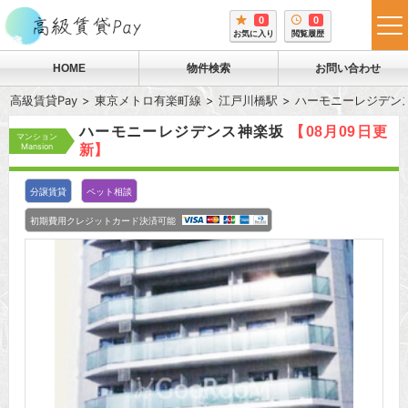
0
0
tog
お気に入り
閲覧履歴
me
HOME
物件検索
お問い合わせ
高級賃貸Pay
東京メトロ有楽町線
江戸川橋駅
ハーモニーレジデン
ハーモニーレジデンス神楽坂
【08月09日更
マンション
Mansion
新】
分譲賃貸
ペット相談
初期費用クレジットカード決済可能