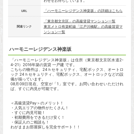
わせをお待ちしています。
「ハーモニーレジデンス神楽坂」の詳細はこちら
URL
「東京都文京区」の高級賃貸マンション一覧
東京メトロ有楽町線「江戸川橋駅」の高級賃貸マ
関連リンク
ンション一覧
ハーモニーレジデンス神楽坂
「ハーモニーレジデンス神楽坂」は住所（東京都文京区水道2-
4-21）2016年築の賃貸 一戸建 です。
こちらの物件は、24ｈセキュリティ、宅配ボックス、オートロ
ック 24ｈセキュリティ、宅配ボックス、オートロックなどの設
備が揃っています。
08月09日現在、空室が「1」室です。お問い合わせいただけれ
ば、すぐに内見が可能です。
＜高級賃貸Pay＞のメリット！
・人気エリアの物件がたくさん！
・すぐに内見可能！
・初期費用をできるだけ安く！
・保証人のご相談も！
わがままお部屋探しを完全サポート！！