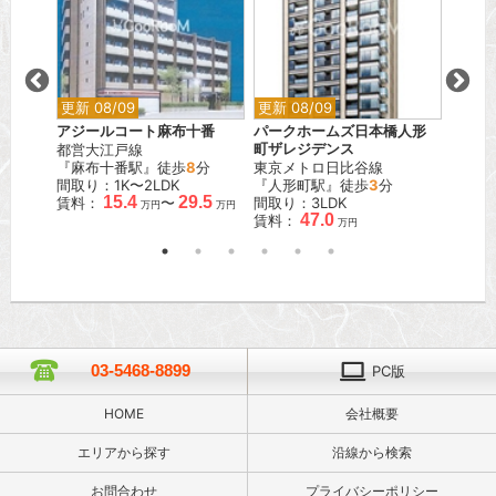
更新 08/09
更新 08/09
更新 0
アジールコート麻布十番
パークホームズ日本橋人形
ベルメ
都営大江戸線
町ザレジデンス
東急大
『麻布十番駅』徒歩
8
分
東京メトロ日比谷線
『尾山
間取り：1K〜2LDK
『人形町駅』徒歩
3
分
間取り
15.4
29.5
賃料：
〜
間取り：3LDK
賃料：
万円
万円
47.0
賃料：
万円
03-5468-8899
PC版
HOME
会社概要
エリアから探す
沿線から検索
お問合わせ
プライバシーポリシー