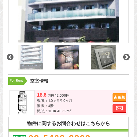
For Rent
空室情報
18.6
12,000円
追加
万円
敷/礼：1.0ヶ月/1.0ヶ月
階 数：4階
お問
2
間/広：1LDK 40.69m
物件に関するお問合わせはこちらから