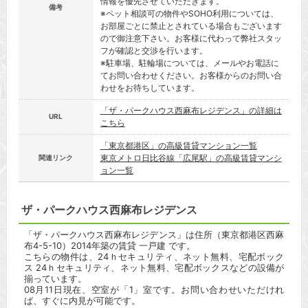
情報を優先させていただきます。
備考
※ペット相談可の物件やSOHO利用については、
お部屋ごとに禁止とされている場合もございます
ので御注意下さい。お客様に代わって弊社スタッ
フが確認と交渉を行います。
※駐車場、駐輪場については、メールやお電話に
てお問い合わせください。お客様からのお問い合
わせをお待ちしています。
「ザ・パークハウス西麻布レジデンス」の詳細は
URL
こちら
「東京都港区」の高級賃貸マンション一覧
東京メトロ日比谷線「広尾駅」の高級賃貸マンシ
関連リンク
ョン一覧
ザ・パークハウス西麻布レジデンス
「ザ・パークハウス西麻布レジデンス」は住所（東京都港区西麻
布4-5-10）2014年築の賃貸 一戸建 です。
こちらの物件は、24ｈセキュリティ、ネット無料、宅配ボック
ス 24ｈセキュリティ、ネット無料、宅配ボックスなどの設備が
揃っています。
08月11日現在、空室が「1」室です。お問い合わせいただけれ
ば、すぐに内見が可能です。