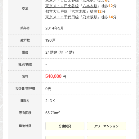
東京メトロ日比谷線
『
広尾駅
』徒歩
6
分
東京メトロ日比谷線
『
六本木駅
』徒歩
12
分
交通
都営大江戸線
『
六本木駅
』徒歩
12
分
東京メトロ千代田線
『
乃木坂駅
』徒歩
14
分
2014年5月
築年月
190戸
総戸数
24階建 (地下1階)
階建
-
種別/構造
540,000
円
賃料
0円
共益費/管理費
2LDK
間取り
2
65.79m
専有面積
建物特徴
分譲賃貸
タワーマンション