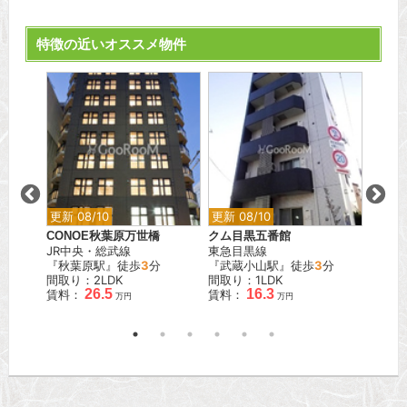
特徴の近いオススメ物件
更新 08/10
更新 08/10
更新 0
橋ザ・
CONOE秋葉原万世橋
クム目黒五番館
アジー
JR中央・総武線
東急目黒線
都営大
『秋葉原駅』徒歩
3
分
『武蔵小山駅』徒歩
3
分
『麻布
分
間取り：2LDK
間取り：1LDK
間取り
26.5
16.3
賃料：
賃料：
賃料：
万円
万円