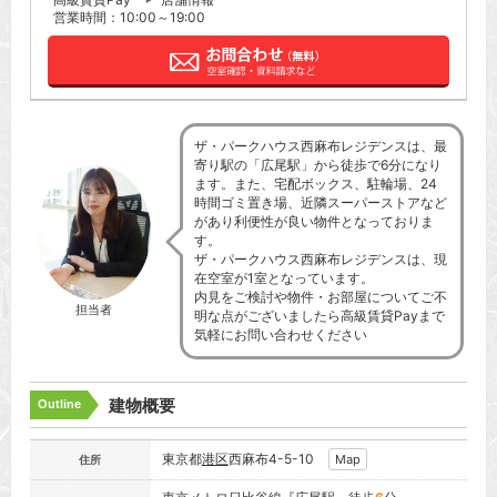
営業時間：10:00～19:00
ザ・パークハウス西麻布レジデンスは、最
寄り駅の「広尾駅」から徒歩で6分になり
ます。また、宅配ボックス、駐輪場、24
時間ゴミ置き場、近隣スーパーストアなど
があり利便性が良い物件となっておりま
す。
ザ・パークハウス西麻布レジデンスは、現
在空室が1室となっています。
内見をご検討や物件・お部屋についてご不
担当者
明な点がございましたら高級賃貸Payまで
気軽にお問い合わせください
建物概要
Outline
東京都
港区
西麻布4-5-10
Map
住所