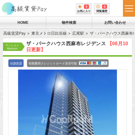
0
0
tog
お気に入り
閲覧履歴
me
HOME
物件検索
お問い合わせ
高級賃貸Pay
東京メトロ日比谷線
広尾駅
ザ・パークハウス西麻布
ザ・パークハウス西麻布レジデンス
【08月10
マンション
Mansion
日更新】
分譲賃貸
初期費用クレジットカード決済可能