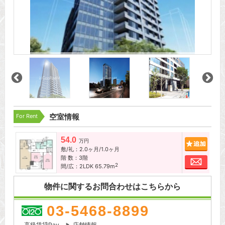
For Rent
空室情報
54.0
追加
万円
敷/礼：2.0ヶ月/1.0ヶ月
階 数：3階
お問
2
間/広：2LDK 65.79m
物件に関するお問合わせはこちらから
03-5468-8899
高級賃貸Pay
店舗情報