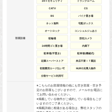
24ｈセキュリティ
トランクルーム
CATV
CS
BS
バイク置き場
ネット無料
宅配ボックス
オートロック
コンシェルジュあり
部屋設備
駐輪場
防犯カメラ
24時間ゴミ置き場
内廊下
駐車場(平置き)
駐車場(機械式)
近隣スーパーストア
来店不要ＩＴ重説
初期費用カード払い可
NURO光導入物件
分割サービス利用可
※こちらのお部屋情報の他にも空き部屋・空き予
定のお部屋もございますので、メールやお電話に
てお問い合わせください。
※掲載している物件がご成約している場合もござ
いますのでご了承ください。
※掲載詳細に相違がある場合は、弊社スタッフの