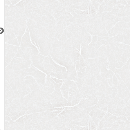
2
2
2
更新 08/06
更新 08/06
更新 08/06
ヒルトップ恵比寿
パレ・ソレイユ上北沢
アーバンパレス参
JR山手線
京王線
小田急小田原線
『恵比寿駅』徒歩
7
分
『上北沢駅』徒歩
3
分
『参宮橋駅』徒歩
間取り：1K
間取り：3LDK
間取り：1LDK
11.5
20.5
22.0
賃料：
賃料：
賃料：
万円
万円
万円
2
2
2