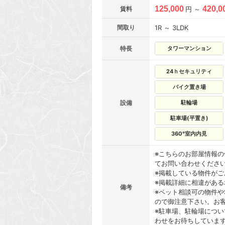
125,000
420,0
賃料
円 ～
間取り
1R ～ 3LDK
特長
タワーマンション
24ｈセキュリティ
バイク置き場
設備
駐輪場
駐車場(平置き)
360°室内内見
※こちらのお部屋情報
てお問い合わせくださ
※掲載している物件が
※掲載詳細に相違があ
備考
※ペット相談可の物件や
ので御注意下さい。お
※駐車場、駐輪場につ
わせをお待ちしていま