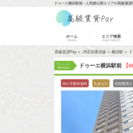
ドゥーエ横浜駅前 - 人気都心部エリアの高級賃貸P
ホーム
エリア検索
Home
Area Search
高級賃貸Pay
JR京浜東北線
横浜駅
ド
マンション
ドゥーエ横浜駅前
【0
Mansion
仲介手数料無料
礼金ゼロ
初期費用ク