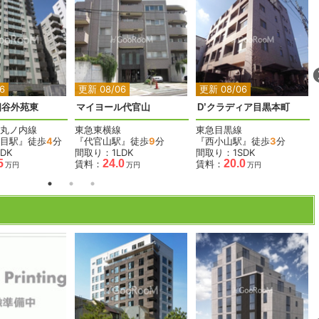
2
2
2
6
更新 08/06
更新 08/06
四谷外苑東
マイヨール代官山
D’クラディア目黒本町
丸ノ内線
東急東横線
東急目黒線
目駅』徒歩
4
分
『代官山駅』徒歩
9
分
『西小山駅』徒歩
3
分
DK
間取り：1LDK
間取り：1SDK
5
24.0
20.0
賃料：
賃料：
万円
万円
万円
2
2
2
2
2