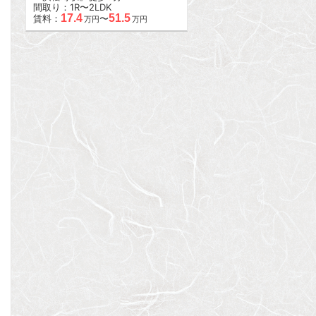
間取り：1R〜2LDK
17.4
51.5
賃料：
〜
万円
万円