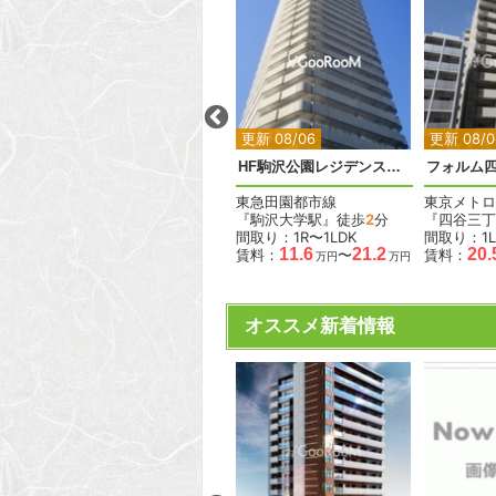
2
2
2
2
更新 08/06
更新 08/06
更新 08/0
カスタリア目白
HF駒沢公園レジデンスタワー
フォルム
JR山手線
東急田園都市線
東京メトロ
『目白駅』徒歩
14
分
『駒沢大学駅』徒歩
2
分
『四谷三丁
間取り：1DK〜3LDK
間取り：1R〜1LDK
間取り：1L
17.7
28.8
11.6
21.2
20.
賃料：
〜
賃料：
〜
賃料：
万円
万円
万円
万円
オススメ新着情報
2
2
2
2