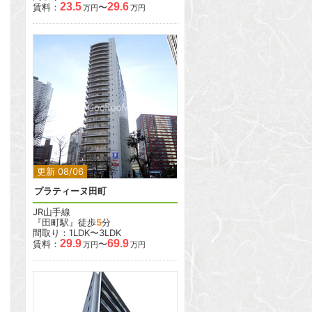
23.5
29.6
賃料：
〜
万円
万円
2
2
更新 08/06
プラティーヌ田町
JR山手線
『田町駅』徒歩
5
分
間取り：1LDK〜3LDK
29.9
69.9
賃料：
〜
万円
万円