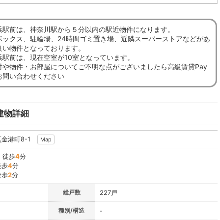
浜駅前は、神奈川駅から５分以内の駅近物件になります。
ボックス、駐輪場、24時間ゴミ置き場、近隣スーパーストアなどがあ
良い物件となっております。
浜駅前は、現在空室が10室となっています。
討や物件・お部屋についてご不明な点がございましたら高級賃貸Pay
お問い合わせください
建物詳細
区
金港町8-1
Map
』徒歩
4
分
徒歩
4
分
徒歩
2
分
総戸数
227戸
種別/構造
-