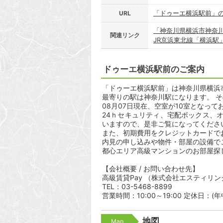
「ドゥーエ横浜駅前」
URL
「神奈川県横浜市神奈
関連リンク
JR京浜東北線「横浜駅
ドゥーエ横浜駅前のご案内
「ドゥーエ横浜駅前」は神奈川県横浜市
最寄りの駅は神奈川駅になります。 そ
08月07日現在、空室が10室となって
24ｈセキュリティ、宅配ボックス、
いますので、是非ご覧になってくださ
また、初期費用をクレジットカードで
内見の申し込みや物件・部屋の設備で
都心エリア高級マンションのお部屋探
【会社概要 / お問い合わせ先】
高級賃貸Pay （株式会社エスティリン
TEL：03-5468-8899
営業時間：10:00～19:00 定休日：(
地図
Map