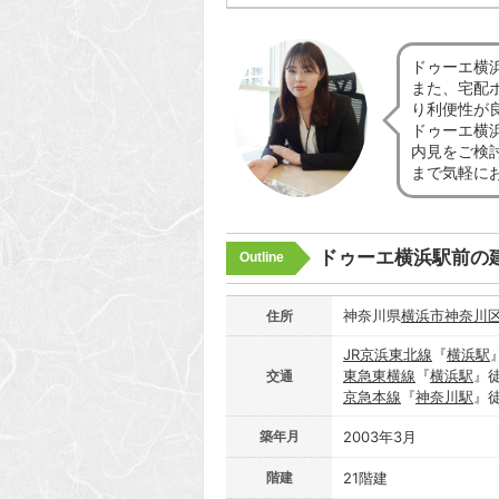
ドゥーエ横
また、宅配
り利便性が
ドゥーエ横
内見をご検
まで気軽に
ドゥーエ横浜駅前の
Outline
神奈川県
横浜市神奈川
住所
JR京浜東北線
『
横浜駅
東急東横線
『
横浜駅
』
交通
京急本線
『
神奈川駅
』
築年月
2003年3月
階建
21階建