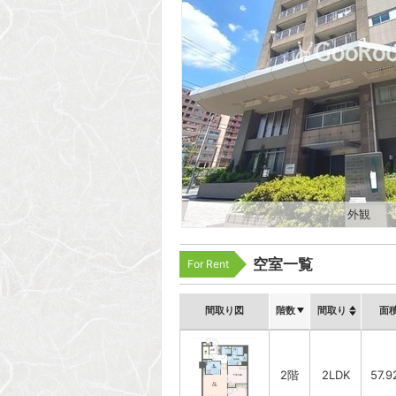
外観
空室一覧
For Rent
間取り図
階数
間取り
面
2階
2LDK
57.