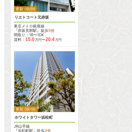
更新 08/06
リエトコート元赤坂
東京メトロ銀座線
『赤坂見附駅』徒歩
5
分
間取り：1R〜1DK
15.0
20.4
賃料：
〜
万円
万円
2
2
更新 08/06
ホワイトタワー浜松町
JR山手線
『浜松町駅』徒歩
3
分