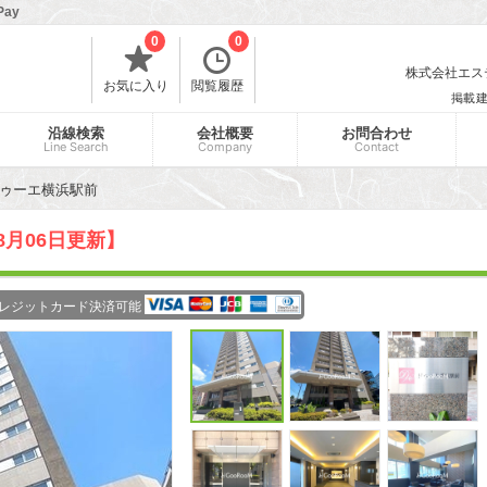
ay
0
0
株式会社エスティ
お気に入り
閲覧履歴
掲載
沿線検索
会社概要
お問合わせ
Line Search
Company
Contact
ゥーエ横浜駅前
8月06日更新】
レジットカード決済可能