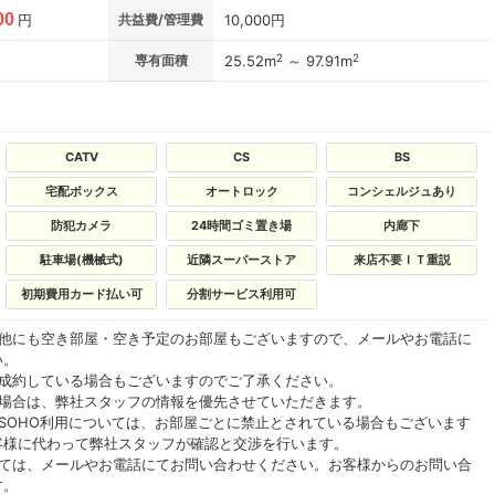
00
円
共益費/管理費
10,000円
2
2
専有面積
25.52m
～ 97.91m
CATV
CS
BS
宅配ボックス
オートロック
コンシェルジュあり
防犯カメラ
24時間ゴミ置き場
内廊下
駐車場(機械式)
近隣スーパーストア
来店不要ＩＴ重説
初期費用カード払い可
分割サービス利用可
の他にも空き部屋・空き予定のお部屋もございますので、メールやお電話に
い。
ご成約している場合もございますのでご了承ください。
る場合は、弊社スタッフの情報を優先させていただきます。
SOHO利用については、お部屋ごとに禁止とされている場合もございます
客様に代わって弊社スタッフが確認と交渉を行います。
いては、メールやお電話にてお問い合わせください。お客様からのお問い合
す。