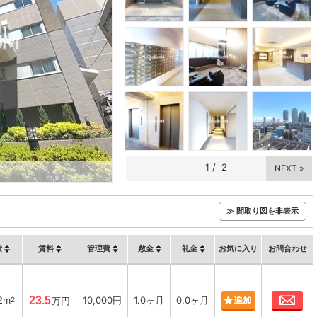
1
/
2
NEXT »
≫ 間取り図を非表示
積
賃料
管理費
敷金
礼金
お気に入り
お問合わせ
お
92m
23.5
10,000円
1.0ヶ月
0.0ヶ月
2
万円