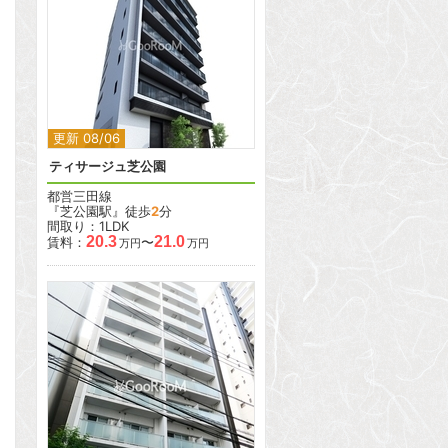
2
更新 08/06
ティサージュ芝公園
都営三田線
『芝公園駅』徒歩
2
分
間取り：1LDK
20.3
21.0
賃料：
〜
万円
万円
2
2