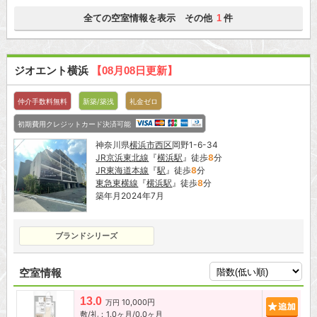
全ての空室情報を表示 その他
件
1
ジオエント横浜
【08月08日更新】
仲介手数料無料
新築/築浅
礼金ゼロ
初期費用クレジットカード決済可能
神奈川県
横浜市西区
岡野1-6-34
JR京浜東北線
『
横浜駅
』徒歩
8
分
JR東海道本線
『
駅
』徒歩
8
分
東急東横線
『
横浜駅
』徒歩
8
分
築年月2024年7月
ブランドシリーズ
空室情報
13.0
10,000円
追加
万円
敷/礼：1.0ヶ月/0.0ヶ月