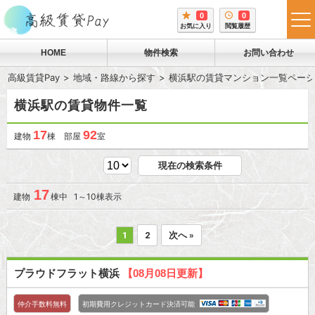
0
0
tog
お気に入り
閲覧履歴
me
HOME
物件検索
お問い合わせ
高級賃貸Pay
地域・路線から探す
横浜駅の賃貸マンション一覧ページ
横浜駅の賃貸物件一覧
17
92
建物
棟 部屋
室
現在の検索条件
17
建物
棟中 1～10棟表示
1
2
次へ »
プラウドフラット横浜
【08月08日更新】
仲介手数料無料
初期費用クレジットカード決済可能