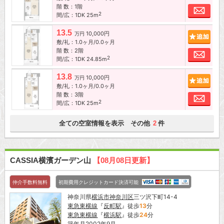
階 数：1階
お問
2
間/広：1DK 25m
13.5
10,000円
追加
万円
敷/礼：1.0ヶ月/0.0ヶ月
階 数：2階
お問
2
間/広：1DK 24.85m
13.8
10,000円
追加
万円
敷/礼：1.0ヶ月/0.0ヶ月
階 数：3階
お問
2
間/広：1DK 25m
全ての空室情報を表示 その他
件
2
CASSIA横濱ガーデン山
【08月08日更新】
仲介手数料無料
初期費用クレジットカード決済可能
神奈川県
横浜市神奈川区
三ツ沢下町14-4
東急東横線
『
反町駅
』徒歩
13
分
東急東横線
『
横浜駅
』徒歩
24
分
築年月2002年9月