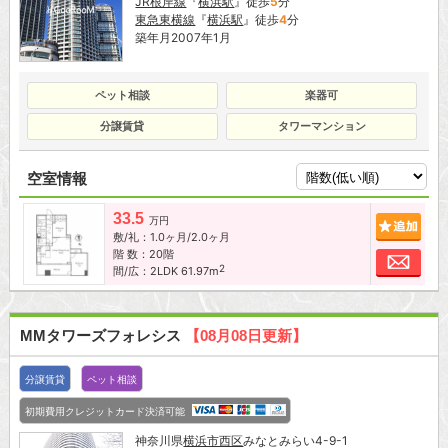
JR根岸線
『
横浜駅
』徒歩
5
分
東急東横線
『
横浜駅
』徒歩
4
分
築年月2007年1月
ペット相談
楽器可
分譲賃貸
タワーマンション
空室情報
33.5
追加
万円
敷/礼：1.0ヶ月/2.0ヶ月
階 数：20階
お問
2
間/広：2LDK 61.97m
MMタワーズフォレシス
【08月08日更新】
分譲賃貸
ペット相談
初期費用クレジットカード決済可能
神奈川県
横浜市西区
みなとみらい4-9-1