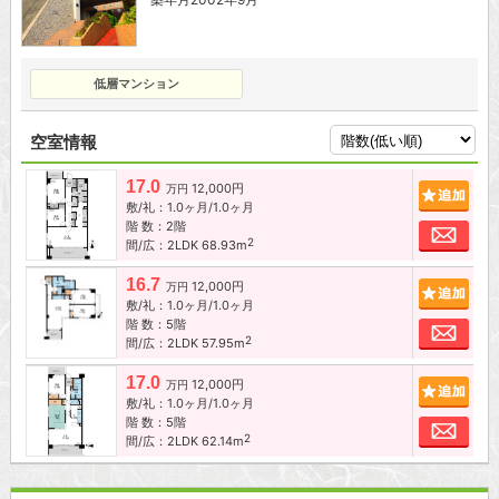
低層マンション
空室情報
17.0
12,000円
追加
万円
敷/礼：1.0ヶ月/1.0ヶ月
階 数：2階
お問
2
間/広：2LDK 68.93m
16.7
12,000円
追加
万円
敷/礼：1.0ヶ月/1.0ヶ月
階 数：5階
お問
2
間/広：2LDK 57.95m
17.0
12,000円
追加
万円
敷/礼：1.0ヶ月/1.0ヶ月
階 数：5階
お問
2
間/広：2LDK 62.14m