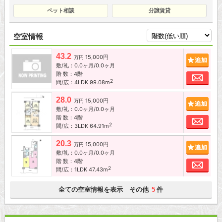
ペット相談
分譲賃貸
空室情報
43.2
15,000円
追加
万円
敷/礼：0.0ヶ月/0.0ヶ月
階 数：4階
お問
2
間/広：4LDK 99.08m
28.0
15,000円
追加
万円
敷/礼：0.0ヶ月/0.0ヶ月
階 数：4階
お問
2
間/広：3LDK 64.91m
20.3
15,000円
追加
万円
敷/礼：0.0ヶ月/0.0ヶ月
階 数：4階
お問
2
間/広：1LDK 47.43m
全ての空室情報を表示 その他
件
5