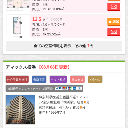
階 数：3階
お問
2
間/広：2LDK 61.63m
12.5
10,000円
追加
万円
敷/礼：1.0ヶ月/0.0ヶ月
階 数：8階
お問
2
間/広：1R 25.52m
全ての空室情報を表示 その他
件
7
アマックス横浜
【08月08日更新】
仲介手数料無料
分譲賃貸
ペット相談
敷金ゼロ
礼金ゼロ
初期費用クレジットカード決済可能
神奈川県
横浜市西区
平沼1-2-20
JR京浜東北線
『
横浜駅
』徒歩
8
分
東急東横線
『
横浜駅
』徒歩
8
分
築年月1999年7月