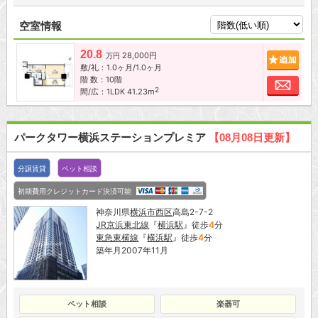
空室情報
20.8
28,000円
追加
万円
敷/礼：1.0ヶ月/1.0ヶ月
階 数：10階
お問
2
間/広：1LDK 41.23m
パークタワー横浜ステーションプレミア
【08月08日更新】
分譲賃貸
ペット相談
初期費用クレジットカード決済可能
神奈川県
横浜市西区
高島2-7-2
JR京浜東北線
『
横浜駅
』徒歩
4
分
東急東横線
『
横浜駅
』徒歩
4
分
築年月2007年11月
ペット相談
楽器可