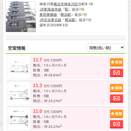
神奈川県
横浜市神奈川区
台町8-18
JR東海道本線
『
駅
』徒歩
7
分
東急東横線
『
横浜駅
』徒歩
7
分
JR京浜東北線
『
横浜駅
』徒歩
7
分
築年月2008年3月
空室情報
11.7
7,000円
追加
万円
敷/礼：1.0ヶ月/1.0ヶ月
階 数：3階
お問
2
間/広：1R 29.61m
11.3
7,000円
追加
万円
敷/礼：1.0ヶ月/1.0ヶ月
階 数：5階
お問
2
間/広：1R 24.27m
11.0
7,000円
追加
万円
敷/礼：1.0ヶ月/1.0ヶ月
階 数：5階
お問
2
間/広：1R 24.27m