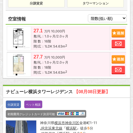
分譲賃貸
タワーマンション
空室情報
27.1
10,000円
追加
万円
敷/礼：1.0ヶ月/2.0ヶ月
階 数：16階
お問
2
間/広：1LDK 54.63m
27.7
10,000円
追加
万円
敷/礼：1.0ヶ月/2.0ヶ月
階 数：18階
お問
2
間/広：1LDK 54.63m
ナビューレ横浜タワーレジデンス
【08月08日更新】
分譲賃貸
ペット相談
初期費用クレジットカード決済可能
神奈川県
横浜市神奈川区
金港町1-11
JR京浜東北線
『
横浜駅
』徒歩
5
分