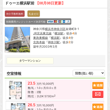
ドゥーエ横浜駅前
【08月08日更新】
仲介手数料無料
礼金ゼロ
初期費用クレジットカード決済可能
神奈川県
横浜市神奈川区
金港町8-1
JR京浜東北線
『
横浜駅
』徒歩
4
分
東急東横線
『
横浜駅
』徒歩
4
分
京急本線
『
神奈川駅
』徒歩
2
分
築年月2003年3月
タワーマンション
空室情報
23.5
10,000円
追加
万円
敷/礼：1.0ヶ月/0.0ヶ月
階 数：2階
お問
2
間/広：2LDK 57.92m
26.5
10,000円
追加
万円
敷/礼：1.0ヶ月/0.0ヶ月