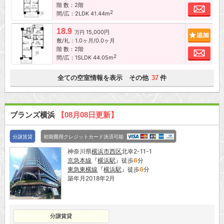
階 数：2階
お問
2
間/広：2LDK 41.44m
18.9
15,000円
追加
万円
敷/礼：1.0ヶ月/0.0ヶ月
階 数：2階
お問
2
間/広：1SLDK 44.05m
全ての空室情報を表示 その他
件
37
ブランズ横浜
【08月08日更新】
分譲賃貸
初期費用クレジットカード決済可能
神奈川県
横浜市西区
北幸2-11-1
京急本線
『
横浜駅
』徒歩
6
分
東急東横線
『
横浜駅
』徒歩
6
分
築年月2018年2月
分譲賃貸