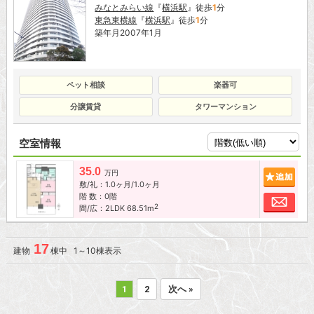
みなとみらい線
『
横浜駅
』徒歩
1
分
東急東横線
『
横浜駅
』徒歩
1
分
築年月2007年1月
ペット相談
楽器可
分譲賃貸
タワーマンション
空室情報
35.0
追加
万円
敷/礼：1.0ヶ月/1.0ヶ月
階 数：0階
お問
2
間/広：2LDK 68.51m
17
建物
棟中 1～10棟表示
1
2
次へ »