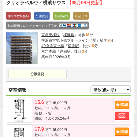
クリオラベルヴィ横濱サウス
【08月08日更新】
仲介手数料無料
分譲賃貸
新築/築浅
礼金ゼロ
初期費用クレジットカード決済可能
東急東横線
『
横浜駅
』徒歩
15
分
横浜市営地下鉄ブルーライン
『
駅
』徒歩
9
分
JR京浜東北線
『
横浜駅
』徒歩
15
分
京急本線
『
戸部駅
』徒歩
3
分
築年月2026年3月
分譲賃貸
空室情報
15.6
15,000円
追加
万円
敷/礼：1.0ヶ月/0.0ヶ月
階 数：2階
お問
2
間/広：1LDK 35.24m
17.9
15,000円
追加
万円
敷/礼：1.0ヶ月/0.0ヶ月