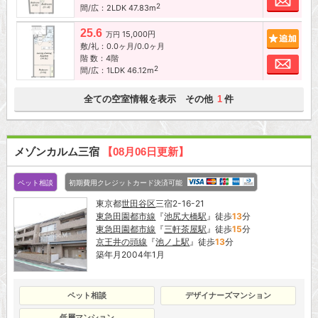
2
間/広：2LDK 47.83m
25.6
15,000円
追加
万円
敷/礼：0.0ヶ月/0.0ヶ月
階 数：4階
お問
2
間/広：1LDK 46.12m
全ての空室情報を表示 その他
件
1
メゾンカルム三宿
【08月06日更新】
ペット相談
初期費用クレジットカード決済可能
東京都
世田谷区
三宿2-16-21
東急田園都市線
『
池尻大橋駅
』徒歩
13
分
東急田園都市線
『
三軒茶屋駅
』徒歩
15
分
京王井の頭線
『
池ノ上駅
』徒歩
13
分
築年月2004年1月
ペット相談
デザイナーズマンション
低層マンション