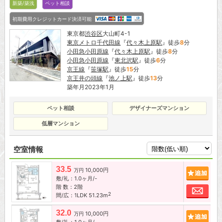
新築/築浅
ペット相談
初期費用クレジットカード決済可能
東京都
渋谷区
大山町4-1
東京メトロ千代田線
『
代々木上原駅
』徒歩
8
分
小田急小田原線
『
代々木上原駅
』徒歩
8
分
小田急小田原線
『
東北沢駅
』徒歩
6
分
京王線
『
笹塚駅
』徒歩
15
分
京王井の頭線
『
池ノ上駅
』徒歩
13
分
築年月2023年1月
ペット相談
デザイナーズマンション
低層マンション
空室情報
33.5
10,000円
追加
万円
敷/礼：1.0ヶ月/-
階 数：2階
お問
2
間/広：1LDK 51.23m
32.0
10,000円
追加
万円