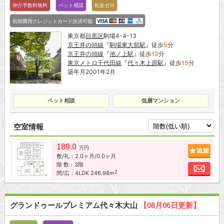
仲介手数料無料
ペット相談
礼金ゼロ
初期費用クレジットカード決済可能
東京都
目黒区
駒場4-4-13
京王井の頭線
『
駒場東大前駅
』徒歩
5
分
京王井の頭線
『
池ノ上駅
』徒歩
12
分
東京メトロ千代田線
『
代々木上原駅
』徒歩
15
分
築年月2001年2月
ペット相談
低層マンション
空室情報
189.0
追加
万円
敷/礼：2.0ヶ月/0.0ヶ月
階 数：3階
お問
2
間/広：4LDK 246.98m
グランドゥールプレミアム代々木大山
【08月06日更新】