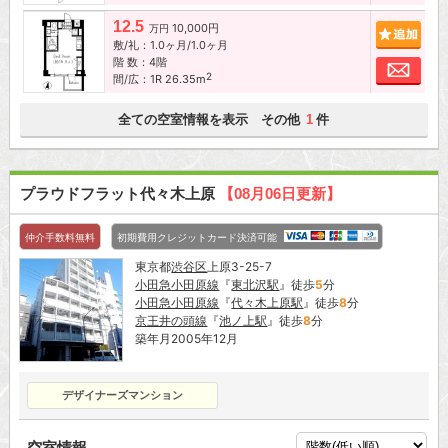
12.5
10,000円
追加
万円
敷/礼：1.0ヶ月/1.0ヶ月
階 数：4階
お問
2
間/広：1R 26.35m
全ての空室情報を表示 その他
件
1
プラウドフラット代々木上原
【08月06日更新】
仲介手数料無料
初期費用クレジットカード決済可能
東京都
渋谷区
上原3-25-7
小田急小田原線
『
東北沢駅
』徒歩
5
分
小田急小田原線
『
代々木上原駅
』徒歩
8
分
京王井の頭線
『
池ノ上駅
』徒歩
8
分
築年月2005年12月
デザイナーズマンション
空室情報