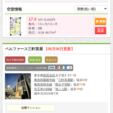
空室情報
17.4
10,000円
追加
万円
敷/礼：1.0ヶ月/1.0ヶ月
階 数：3階
お問
2
間/広：1LDK 46.17m
ベルファース三軒茶屋
【08月06日更新】
仲介手数料無料
新築/築浅
礼金ゼロ
初期費用クレジットカード決済可能
東京都
世田谷区
太子堂2-37-10
東急田園都市線
『
三軒茶屋駅
』徒歩
8
分
東急世田谷線
『
西太子堂駅
』徒歩
11
分
京王井の頭線
『
池ノ上駅
』徒歩
19
分
築年月2024年7月
低層マンション