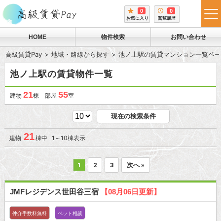
0
0
tog
お気に入り
閲覧履歴
me
HOME
物件検索
お問い合わせ
高級賃貸Pay
地域・路線から探す
池ノ上駅の賃貸マンション一覧ペー
池ノ上駅の賃貸物件一覧
21
55
建物
棟 部屋
室
現在の検索条件
21
建物
棟中 1～10棟表示
1
2
3
次へ »
JMFレジデンス世田谷三宿
【08月06日更新】
仲介手数料無料
ペット相談