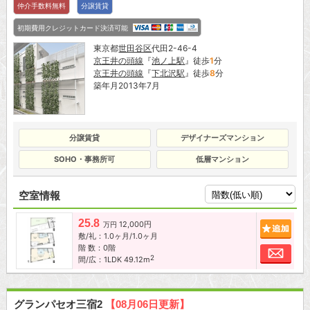
仲介手数料無料
分譲賃貸
初期費用クレジットカード決済可能
東京都
世田谷区
代田2-46-4
京王井の頭線
『
池ノ上駅
』徒歩
1
分
京王井の頭線
『
下北沢駅
』徒歩
8
分
築年月2013年7月
分譲賃貸
デザイナーズマンション
SOHO・事務所可
低層マンション
空室情報
25.8
12,000円
追加
万円
敷/礼：1.0ヶ月/1.0ヶ月
階 数：0階
お問
2
間/広：1LDK 49.12m
グランパセオ三宿2
【08月06日更新】