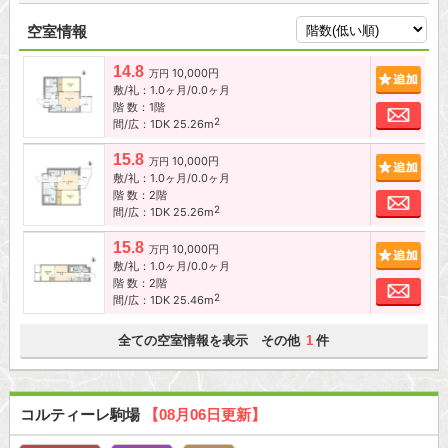
空室情報
14.8
10,000円
追加
万円
敷/礼：1.0ヶ月/0.0ヶ月
階 数：1階
お問
2
間/広：1DK 25.26m
15.8
10,000円
追加
万円
敷/礼：1.0ヶ月/0.0ヶ月
階 数：2階
お問
2
間/広：1DK 25.26m
15.8
10,000円
追加
万円
敷/礼：1.0ヶ月/0.0ヶ月
階 数：2階
お問
2
間/広：1DK 25.46m
全ての空室情報を表示 その他
件
1
コルティーレ駒場
【08月06日更新】