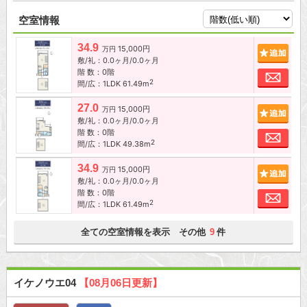
空室情報
34.9
15,000円
追加
万円
敷/礼：0.0ヶ月/0.0ヶ月
階 数：0階
お問
2
間/広：1LDK 61.49m
27.0
15,000円
追加
万円
敷/礼：0.0ヶ月/0.0ヶ月
階 数：0階
お問
2
間/広：1LDK 49.38m
34.9
15,000円
追加
万円
敷/礼：0.0ヶ月/0.0ヶ月
階 数：0階
お問
2
間/広：1LDK 61.49m
全ての空室情報を表示 その他
件
9
イケノウエ04
【08月06日更新】