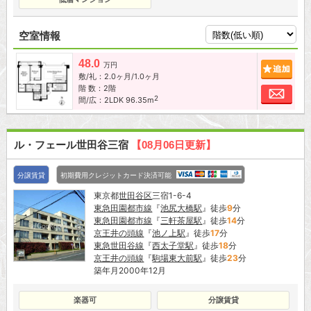
空室情報
48.0
追加
万円
敷/礼：2.0ヶ月/1.0ヶ月
階 数：2階
お問
2
間/広：2LDK 96.35m
ル・フェール世田谷三宿
【08月06日更新】
分譲賃貸
初期費用クレジットカード決済可能
東京都
世田谷区
三宿1-6-4
東急田園都市線
『
池尻大橋駅
』徒歩
9
分
東急田園都市線
『
三軒茶屋駅
』徒歩
14
分
京王井の頭線
『
池ノ上駅
』徒歩
17
分
東急世田谷線
『
西太子堂駅
』徒歩
18
分
京王井の頭線
『
駒場東大前駅
』徒歩
23
分
築年月2000年12月
楽器可
分譲賃貸