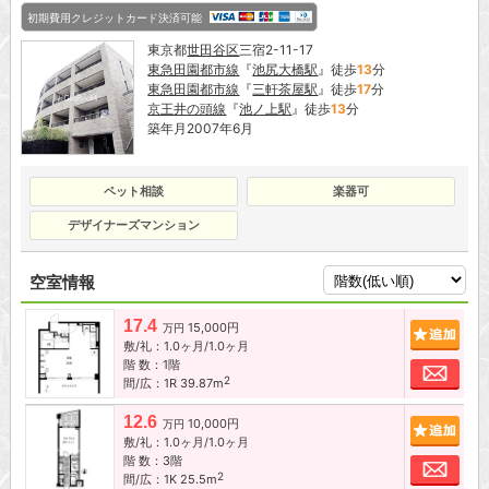
初期費用クレジットカード決済可能
東京都
世田谷区
三宿2-11-17
東急田園都市線
『
池尻大橋駅
』徒歩
13
分
東急田園都市線
『
三軒茶屋駅
』徒歩
17
分
京王井の頭線
『
池ノ上駅
』徒歩
13
分
築年月2007年6月
ペット相談
楽器可
デザイナーズマンション
空室情報
17.4
15,000円
追加
万円
敷/礼：1.0ヶ月/1.0ヶ月
階 数：1階
お問
2
間/広：1R 39.87m
12.6
10,000円
追加
万円
敷/礼：1.0ヶ月/1.0ヶ月
階 数：3階
お問
2
間/広：1K 25.5m