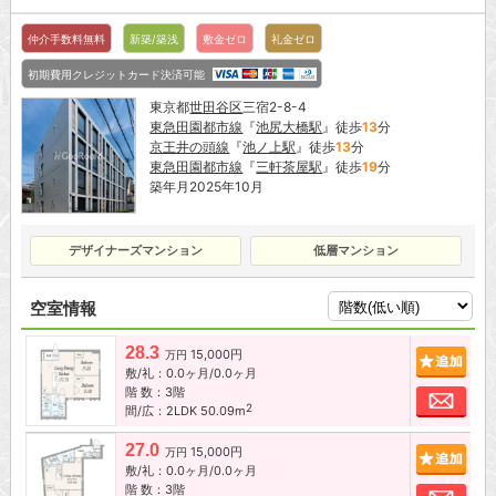
仲介手数料無料
新築/築浅
敷金ゼロ
礼金ゼロ
初期費用クレジットカード決済可能
東京都
世田谷区
三宿2-8-4
東急田園都市線
『
池尻大橋駅
』徒歩
13
分
京王井の頭線
『
池ノ上駅
』徒歩
13
分
東急田園都市線
『
三軒茶屋駅
』徒歩
19
分
築年月2025年10月
デザイナーズマンション
低層マンション
空室情報
28.3
15,000円
追加
万円
敷/礼：0.0ヶ月/0.0ヶ月
階 数：3階
お問
2
間/広：2LDK 50.09m
27.0
15,000円
追加
万円
敷/礼：0.0ヶ月/0.0ヶ月
階 数：3階
お問