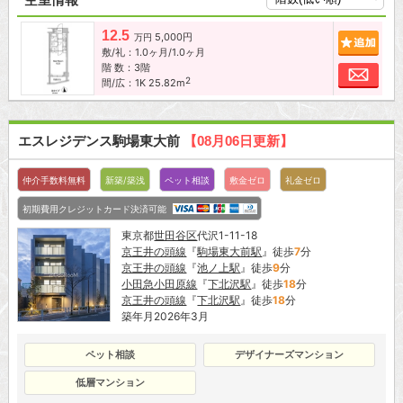
12.5
5,000円
追加
万円
敷/礼：1.0ヶ月/1.0ヶ月
階 数：3階
お問
2
間/広：1K 25.82m
エスレジデンス駒場東大前
【08月06日更新】
仲介手数料無料
新築/築浅
ペット相談
敷金ゼロ
礼金ゼロ
初期費用クレジットカード決済可能
東京都
世田谷区
代沢1-11-18
京王井の頭線
『
駒場東大前駅
』徒歩
7
分
京王井の頭線
『
池ノ上駅
』徒歩
9
分
小田急小田原線
『
下北沢駅
』徒歩
18
分
京王井の頭線
『
下北沢駅
』徒歩
18
分
築年月2026年3月
ペット相談
デザイナーズマンション
低層マンション