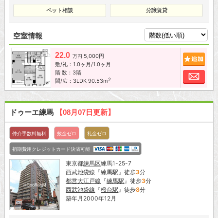
ペット相談
分譲賃貸
空室情報
22.0
5,000円
追加
万円
敷/礼：1.0ヶ月/1.0ヶ月
階 数：3階
お問
2
間/広：3LDK 90.53m
ドゥーエ練馬
【08月07日更新】
仲介手数料無料
敷金ゼロ
礼金ゼロ
初期費用クレジットカード決済可能
東京都
練馬区
練馬1-25-7
西武池袋線
『
練馬駅
』徒歩
3
分
都営大江戸線
『
練馬駅
』徒歩
3
分
西武池袋線
『
桜台駅
』徒歩
8
分
築年月2000年12月