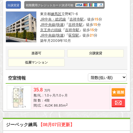
分譲賃貸
初期費用クレジットカード決済可能
東京都
練馬区
立野町1-6
JR中央・総武線
『
吉祥寺駅
』徒歩
15
分
JR中央線(快速)
『
吉祥寺駅
』徒歩
15
分
京王井の頭線
『
吉祥寺駅
』徒歩
15
分
JR中央線(快速)
『
荻窪駅
』徒歩
21
分
築年月2009年10月
楽器可
分譲賃貸
低層マンション
空室情報
35.8
追加
万円
敷/礼：1.0ヶ月/1.0ヶ月
階 数：4階
お問
2
間/広：4LDK 86.85m
ジーベック練馬
【08月07日更新】