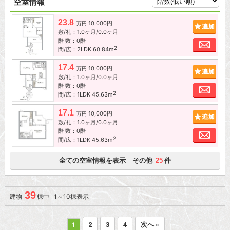
空室情報
23.8
10,000円
追加
万円
敷/礼：1.0ヶ月/0.0ヶ月
階 数：0階
お問
2
間/広：2LDK 60.84m
17.4
10,000円
追加
万円
敷/礼：1.0ヶ月/0.0ヶ月
階 数：0階
お問
2
間/広：1LDK 45.63m
17.1
10,000円
追加
万円
敷/礼：1.0ヶ月/0.0ヶ月
階 数：0階
お問
2
間/広：1LDK 45.63m
全ての空室情報を表示 その他
件
25
39
建物
棟中 1～10棟表示
1
2
3
4
次へ »