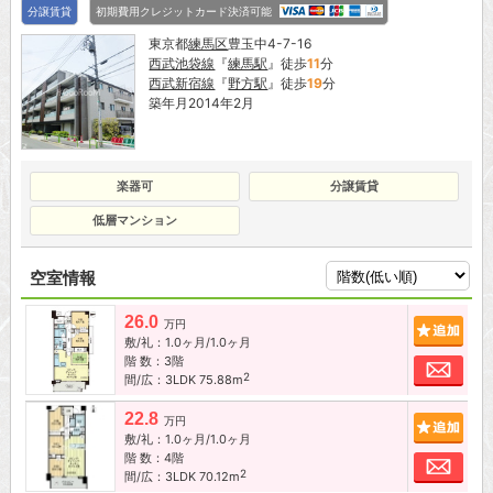
分譲賃貸
初期費用クレジットカード決済可能
東京都
練馬区
豊玉中4-7-16
西武池袋線
『
練馬駅
』徒歩
11
分
西武新宿線
『
野方駅
』徒歩
19
分
築年月2014年2月
楽器可
分譲賃貸
低層マンション
空室情報
26.0
追加
万円
敷/礼：1.0ヶ月/1.0ヶ月
階 数：3階
お問
2
間/広：3LDK 75.88m
22.8
追加
万円
敷/礼：1.0ヶ月/1.0ヶ月
階 数：4階
お問
2
間/広：3LDK 70.12m