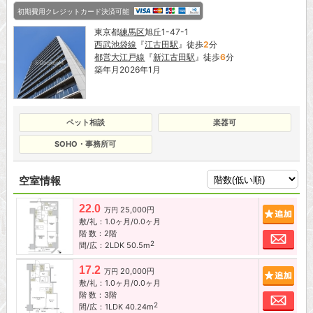
初期費用クレジットカード決済可能
東京都
練馬区
旭丘1-47-1
西武池袋線
『
江古田駅
』徒歩
2
分
都営大江戸線
『
新江古田駅
』徒歩
6
分
築年月2026年1月
ペット相談
楽器可
SOHO・事務所可
空室情報
22.0
25,000円
追加
万円
敷/礼：1.0ヶ月/0.0ヶ月
階 数：2階
お問
2
間/広：2LDK 50.5m
17.2
20,000円
追加
万円
敷/礼：1.0ヶ月/0.0ヶ月
階 数：3階
お問
2
間/広：1LDK 40.24m