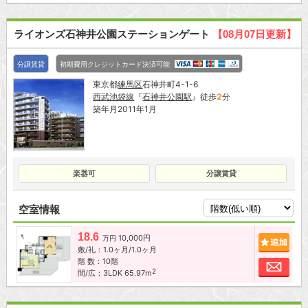
ライオンズ石神井公園ステーションゲート
【08月07日更新】
分譲賃貸
初期費用クレジットカード決済可能
東京都
練馬区
石神井町4-1-6
西武池袋線
『
石神井公園駅
』徒歩
2
分
築年月2011年1月
楽器可
分譲賃貸
空室情報
18.6
10,000円
追加
万円
敷/礼：1.0ヶ月/1.0ヶ月
階 数：10階
お問
2
間/広：3LDK 65.97m