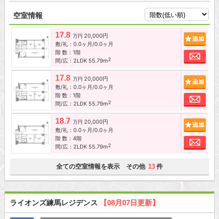
空室情報
17.8
20,000円
追加
万円
敷/礼：0.0ヶ月/0.0ヶ月
階 数：1階
お問
2
間/広：2LDK 55.79m
17.8
20,000円
追加
万円
敷/礼：0.0ヶ月/0.0ヶ月
階 数：1階
お問
2
間/広：2LDK 55.79m
18.7
20,000円
追加
万円
敷/礼：0.0ヶ月/0.0ヶ月
階 数：4階
お問
2
間/広：2LDK 55.79m
全ての空室情報を表示 その他
件
13
ライオンズ練馬レジデンス
【08月07日更新】