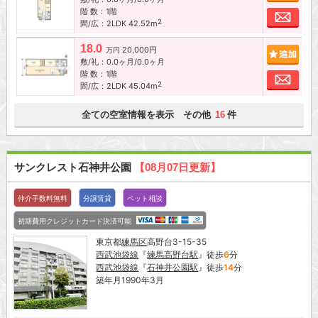
階 数：1階
お問
2
間/広：2LDK 42.52m
18.0
20,000円
追加
万円
敷/礼：0.0ヶ月/0.0ヶ月
階 数：1階
お問
2
間/広：2LDK 45.04m
全ての空室情報を表示 その他
件
16
サンクレスト石神井公園
【08月07日更新】
仲介手数料無料
分譲賃貸
ペット相談
初期費用クレジットカード決済可能
東京都
練馬区
高野台3-15-35
西武池袋線
『
練馬高野台駅
』徒歩
6
分
西武池袋線
『
石神井公園駅
』徒歩
14
分
築年月1990年3月