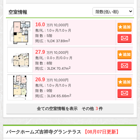
空室情報
16.0
10,000円
追加
万円
敷/礼：1.0ヶ月/1.0ヶ月
階 数：5階
お問
2
間/広：1LDK 37.89m
27.9
10,000円
追加
万円
敷/礼：0.0ヶ月/0.0ヶ月
階 数：8階
お問
2
間/広：3LDK 70.47m
26.9
10,000円
追加
万円
敷/礼：1.0ヶ月/1.0ヶ月
階 数：9階
お問
2
間/広：3LDK 65.66m
全ての空室情報を表示 その他
件
3
パークホームズ吉祥寺グランテラス
【08月07日更新】