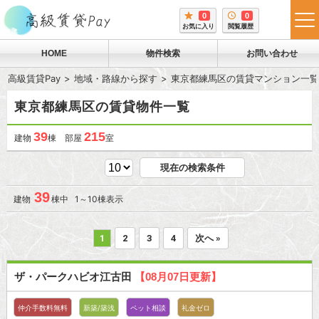
0
0
tog
お気に入り
閲覧履歴
me
HOME
物件検索
お問い合わせ
高級賃貸Pay
地域・路線から探す
東京都練馬区の賃貸マンション一覧
東京都練馬区の賃貸物件一覧
39
215
建物
棟 部屋
室
現在の検索条件
39
建物
棟中 1～10棟表示
1
2
3
4
次へ »
ザ・パークハビオ江古田
【08月07日更新】
仲介手数料無料
新築/築浅
ペット相談
礼金ゼロ