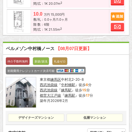
2
間/広：1K 20.07m
10.0
15,000円
追加
万円
敷/礼：0.0ヶ月/1.0ヶ月
階 数：6階
お問
2
間/広：1K 21.55m
ベルメゾン中村橋ノース
【08月07日更新】
仲介手数料無料
新築/築浅
礼金ゼロ
初期費用クレジットカード決済可能
東京都
練馬区
中村北2-20-8
西武池袋線
『
中村橋駅
』徒歩
6
分
西武池袋線
『
練馬駅
』徒歩
15
分
都営大江戸線
『
練馬駅
』徒歩
17
分
築年月2026年2月
デザイナーズマンション
低層マンション