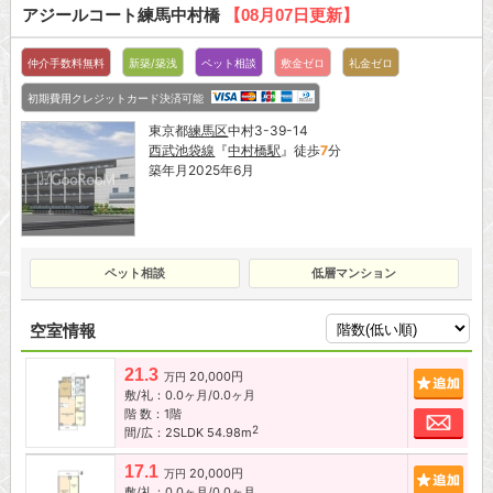
アジールコート練馬中村橋
【08月07日更新】
仲介手数料無料
新築/築浅
ペット相談
敷金ゼロ
礼金ゼロ
初期費用クレジットカード決済可能
東京都
練馬区
中村3-39-14
西武池袋線
『
中村橋駅
』徒歩
7
分
築年月2025年6月
ペット相談
低層マンション
空室情報
21.3
20,000円
追加
万円
敷/礼：0.0ヶ月/0.0ヶ月
階 数：1階
お問
2
間/広：2SLDK 54.98m
17.1
20,000円
追加
万円
敷/礼：0.0ヶ月/0.0ヶ月