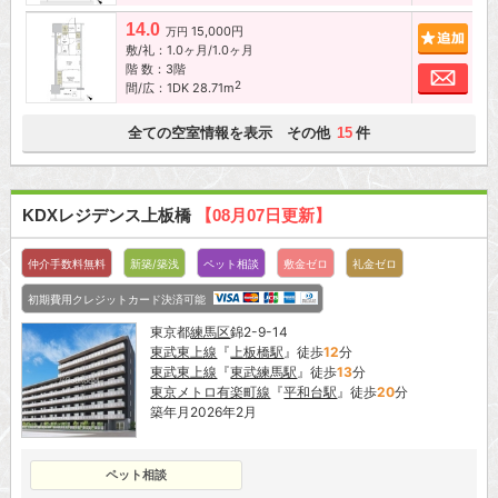
14.0
15,000円
追加
万円
敷/礼：1.0ヶ月/1.0ヶ月
階 数：3階
お問
2
間/広：1DK 28.71m
全ての空室情報を表示 その他
件
15
KDXレジデンス上板橋
【08月07日更新】
仲介手数料無料
新築/築浅
ペット相談
敷金ゼロ
礼金ゼロ
初期費用クレジットカード決済可能
東京都
練馬区
錦2-9-14
東武東上線
『
上板橋駅
』徒歩
12
分
東武東上線
『
東武練馬駅
』徒歩
13
分
東京メトロ有楽町線
『
平和台駅
』徒歩
20
分
築年月2026年2月
ペット相談