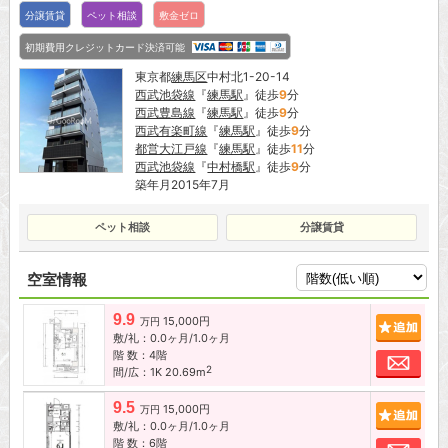
分譲賃貸
ペット相談
敷金ゼロ
初期費用クレジットカード決済可能
東京都
練馬区
中村北1-20-14
西武池袋線
『
練馬駅
』徒歩
9
分
西武豊島線
『
練馬駅
』徒歩
9
分
西武有楽町線
『
練馬駅
』徒歩
9
分
都営大江戸線
『
練馬駅
』徒歩
11
分
西武池袋線
『
中村橋駅
』徒歩
9
分
築年月2015年7月
ペット相談
分譲賃貸
空室情報
9.9
15,000円
追加
万円
敷/礼：0.0ヶ月/1.0ヶ月
階 数：4階
お問
2
間/広：1K 20.69m
9.5
15,000円
追加
万円
敷/礼：0.0ヶ月/1.0ヶ月
階 数：6階
お問