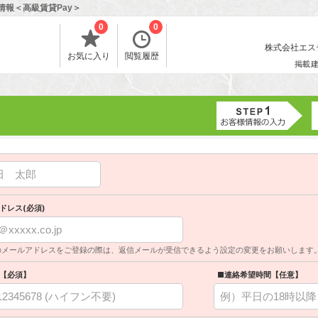
情報＜高級賃貸Pay＞
0
0
株式会社エスティ
お気に入り
閲覧履歴
掲載
ドレス(必須)
のメールアドレスをご登録の際は、返信メールが受信できるよう設定の変更をお願いします
【必須】
■連絡希望時間【任意】