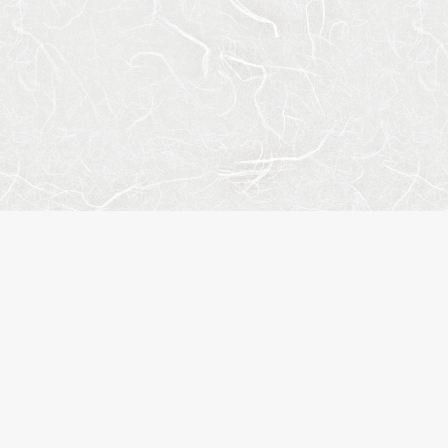
トマップ
人気のエリア
人気の駅
概要
江東区
錦糸町
合わせ
台東区
住吉
イバシーポリシー
港区
渋谷
履歴
品川区
木場
に入り
新宿区
入谷
名検索
中央区
月島