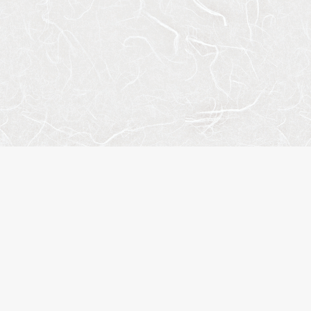
サイ
会社
お問
プラ
株式会社エスティリンク
閲覧
お気
東京都渋谷区渋谷2-19-20
物件
VORT渋谷宮益坂Ⅱ10階