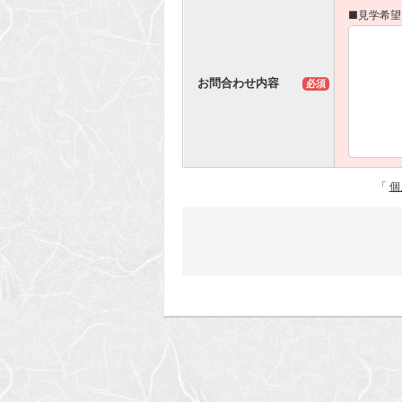
■見学希望
お問合わせ内容
必須
「
個