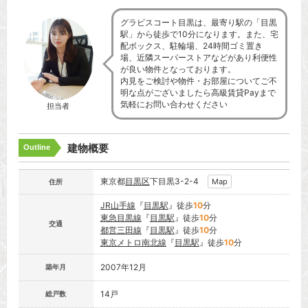
グラビスコート目黒は、最寄り駅の「目黒
駅」から徒歩で10分になります。また、宅
配ボックス、駐輪場、24時間ゴミ置き
場、近隣スーパーストアなどがあり利便性
が良い物件となっております。
内見をご検討や物件・お部屋についてご不
明な点がございましたら高級賃貸Payまで
気軽にお問い合わせください
担当者
建物概要
Outline
東京都
目黒区
下目黒3-2-4
Map
住所
JR山手線
『
目黒駅
』徒歩
10
分
東急目黒線
『
目黒駅
』徒歩
10
分
交通
都営三田線
『
目黒駅
』徒歩
10
分
東京メトロ南北線
『
目黒駅
』徒歩
10
分
2007年12月
築年月
14戸
総戸数