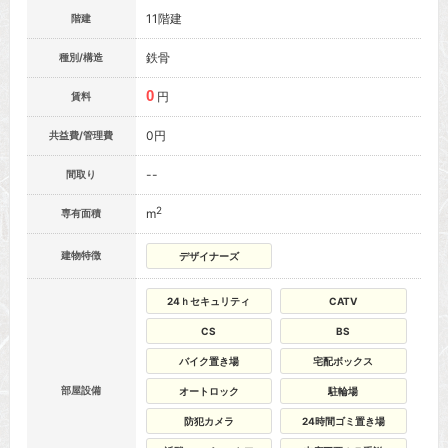
11階建
階建
鉄骨
種別/構造
0
円
賃料
0円
共益費/管理費
--
間取り
2
m
専有面積
建物特徴
デザイナーズ
24ｈセキュリティ
CATV
CS
BS
バイク置き場
宅配ボックス
部屋設備
オートロック
駐輪場
防犯カメラ
24時間ゴミ置き場