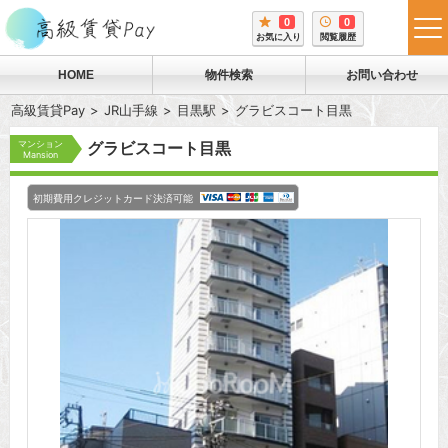
0
0
tog
お気に入り
閲覧履歴
me
HOME
物件検索
お問い合わせ
高級賃貸Pay
JR山手線
目黒駅
グラビスコート目黒
マンション
グラビスコート目黒
Mansion
初期費用クレジットカード決済可能