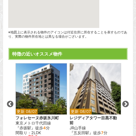
※地図上に表示される物件のアイコンは付近住所に所在することを表すものであ
り、実際の物件所在地とは異なる場合がございます。
特徴の近いオススメ物件
更新 08/07
更新 08/07
更新 0
フォレセーヌ赤坂氷川町
レジディアタワー目黒不動
カスタ
東京メトロ千代田線
前
東急東
分
『赤坂駅』徒歩
4
分
JR山手線
『武蔵
間取り：2LDK
『五反田駅』徒歩
7
分
間取り