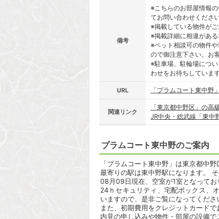
※こちらのお部屋情報
てお問い合わせくださ
※掲載している物件が
※掲載詳細に相違があ
備考
※ペット相談可の物件や
ので御注意下さい。お
※駐車場、駐輪場につ
わせをお待ちしていま
「プラムコート東中野
URL
「東京都中野区」の高
関連リンク
JR中央・総武線「東中
プラムコート東中野のご案内
「プラムコート東中野」は東京都中野区東
最寄りの駅は東中野駅になります。 そ
08月09日現在、空室が1室となって
24ｈセキュリティ、宅配ボックス、
いますので、是非ご覧になってくださ
また、初期費用をクレジットカードで
内見の申し込みや物件・部屋の設備で