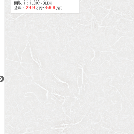
間取り：1LDK〜3LDK
29.9
59.9
賃料：
〜
万円
万円
2
2
2
更新 08/08
更新 08/08
更新 08/08
ブランズ文京本駒込
レジデンシャルスター武蔵小山
シティハウス南品
JR山手線
東急目黒線
JR京浜東北線
『駒込駅』徒歩
8
分
『武蔵小山駅』徒歩
6
分
『大井町駅』徒歩
1
間取り：1K
間取り：1LDK
間取り：2LDK
11.3
14.8
27.8
賃料：
賃料：
賃料：
万円
万円
万円