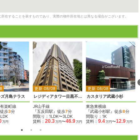
に所在することを表すものであり、実際の物件所在地とは異なる場合がございます。
2
2
2
2
2
8
更新 08/08
更新 08/08
ーズ月島テラス
レジディアタワー目黒不動前
カスタリア武蔵小杉
有楽町線
JR山手線
東急東横線
徒歩
3
分
『五反田駅』徒歩
7
分
『武蔵小杉駅』徒歩
8
分
LDK
間取り：1LDK〜3LDK
間取り：1K
0
20.3
46.9
9.4
12.9
賃料：
〜
賃料：
〜
万円
万円
万円
万円
万円