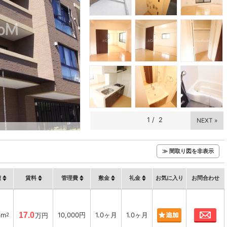
1
/
2
NEXT »
≫ 間取り図を非表示
積
賃料
管理費
敷金
礼金
お気に入り
お問合わせ
お
4m
17.0
10,000円
1.0ヶ月
1.0ヶ月
2
万円