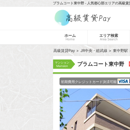
プラムコート東中野 - 人気都心部エリアの高級賃貸
ホーム
エリア検索
Home
Area Search
高級賃貸Pay
JR中央・総武線
東中野駅
マンション
プラムコート東中野
【
Mansion
初期費用クレジットカード決済可能