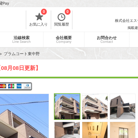
Pay
0
0
株式会社エスティ
お気に入り
閲覧履歴
掲載建
沿線検索
会社概要
お問合わせ
Line Search
Company
Contact
プラムコート東中野
08月08日更新】