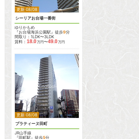
更新 08/08
シーリアお台場一番街
ゆりかもめ
『お台場海浜公園駅』徒歩
9
分
間取り：1LDK〜3LDK
18.0
49.0
賃料：
〜
万円
万円
2
2
更新 08/08
プラティーヌ田町
JR山手線
『田町駅』徒歩
5
分