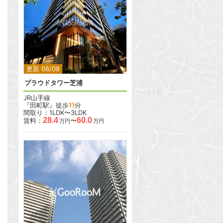
2
2
更新 08/08
プラウドタワー芝浦
JR山手線
『田町駅』徒歩
11
分
間取り：1LDK〜3LDK
28.4
60.0
賃料：
〜
万円
万円
2
2