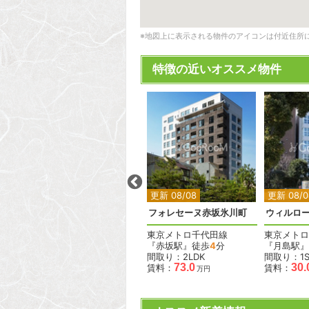
※地図上に表示される物件のアイコンは付近住所
特徴の近いオススメ物件
2
2
更新 08/08
更新 08/08
更新 08/0
クレイシア下丸子
フォレセーヌ赤坂氷川町
ウィルロ
東急多摩川線
東京メトロ千代田線
東京メトロ
『下丸子駅』徒歩
10
分
『赤坂駅』徒歩
4
分
『月島駅』
間取り：1LDK
間取り：2LDK
間取り：1S
15.0
73.0
30.
賃料：
賃料：
賃料：
万円
万円