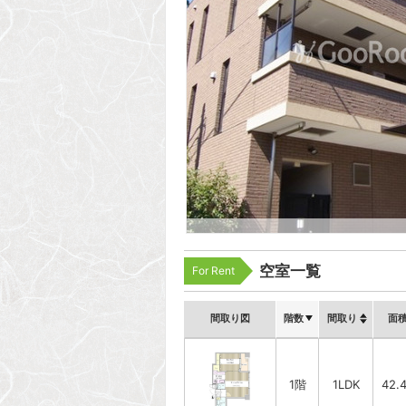
空室一覧
For Rent
間取り図
階数
間取り
面
1階
1LDK
42.