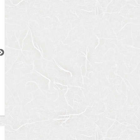
2
2
2
2
2
更新 08/08
更新 08/08
更新 08/08
ワンルーフレジデンス中野
パークアクシス五反田スカイタワー
ブランズ巣鴨三丁
都営大江戸線
JR山手線
JR山手線
『東中野駅』徒歩
11
分
『五反田駅』徒歩
12
分
『巣鴨駅』徒歩
5
間取り：1LDK〜2LDK
間取り：1LDK〜2LDK
間取り：1LDK
18.4
32.3
17.6
52.5
22.0
賃料：
〜
賃料：
〜
賃料：
〜
万円
万円
万円
万円
万円