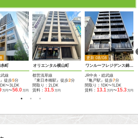
2
2
2
2
2
8
更新 08/08
錦糸町
オリエンタル横山町
ワンルーフレジデンス錦糸町
総武線
都営浅草線
JR中央・総武線
』徒歩
5
分
『東日本橋駅』徒歩
2
分
『亀戸駅』徒歩
7
分
DK〜3LDK
間取り：2LDK
間取り：1DK〜1LDK
9
56.0
31.5
13.1
15.3
〜
賃料：
賃料：
〜
万円
万円
万円
万円
万円