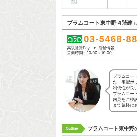
プラムコート東中野 4階建
03-5468-8
高級賃貸Pay
店舗情報
営業時間：10:00～19:00
プラムコー
た、宅配ボ
利便性が良
プラムコー
内見をご検
まで気軽に
プラムコート東中野
Outline