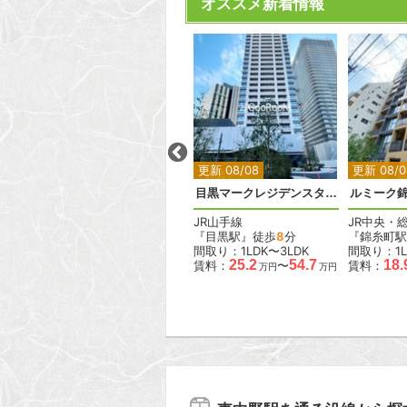
オススメ新着情報
2
2
2
2
2
更新 08/08
更新 08/08
更新 08/0
ベルメゾン尾山台駅前
目黒マークレジデンスタワー
ルミーク
東急大井町線
JR山手線
JR中央・
『尾山台駅』徒歩
2
分
『目黒駅』徒歩
8
分
『錦糸町駅
間取り：1LDK
間取り：1LDK〜3LDK
間取り：1L
.6
18.0
19.0
25.2
54.7
18.
賃料：
〜
賃料：
〜
賃料：
万円
万円
万円
万円
万円