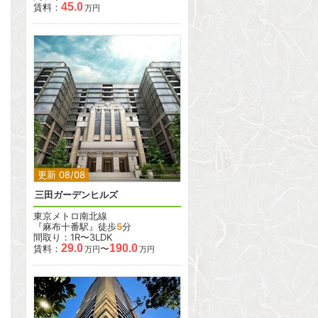
45.0
賃料：
万円
2
2
更新 08/08
三田ガーデンヒルズ
東京メトロ南北線
『麻布十番駅』徒歩
5
分
間取り：1R〜3LDK
29.0
190.0
賃料：
〜
万円
万円