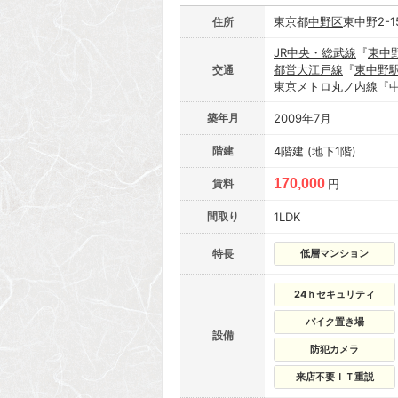
東京都
中野区
東中野2-1
住所
JR中央・総武線
『
東中
都営大江戸線
『
東中野
交通
東京メトロ丸ノ内線
『
築年月
2009年7月
階建
4階建 (地下1階)
170,000
賃料
円
間取り
1LDK
特長
低層マンション
24ｈセキュリティ
バイク置き場
設備
防犯カメラ
来店不要ＩＴ重説