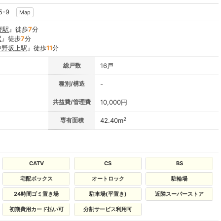
5-9
Map
野駅
』徒歩
7
分
駅
』徒歩
7
分
中野坂上駅
』徒歩
11
分
総戸数
16戸
種別/構造
-
共益費/管理費
10,000円
2
専有面積
42.40m
CATV
CS
BS
宅配ボックス
オートロック
駐輪場
24時間ゴミ置き場
駐車場(平置き)
近隣スーパーストア
初期費用カード払い可
分割サービス利用可