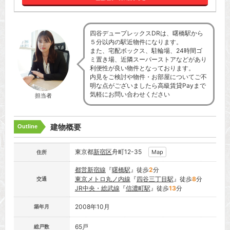
四谷デュープレックスDRは、曙橋駅から
５分以内の駅近物件になります。
また、宅配ボックス、駐輪場、24時間ゴ
ミ置き場、近隣スーパーストアなどがあり
利便性が良い物件となっております。
内見をご検討や物件・お部屋についてご不
明な点がございましたら高級賃貸Payまで
気軽にお問い合わせください
担当者
建物概要
Outline
東京都
新宿区
舟町12-35
Map
住所
都営新宿線
『
曙橋駅
』徒歩
2
分
東京メトロ丸ノ内線
『
四谷三丁目駅
』徒歩
8
分
交通
JR中央・総武線
『
信濃町駅
』徒歩
13
分
2008年10月
築年月
65戸
総戸数