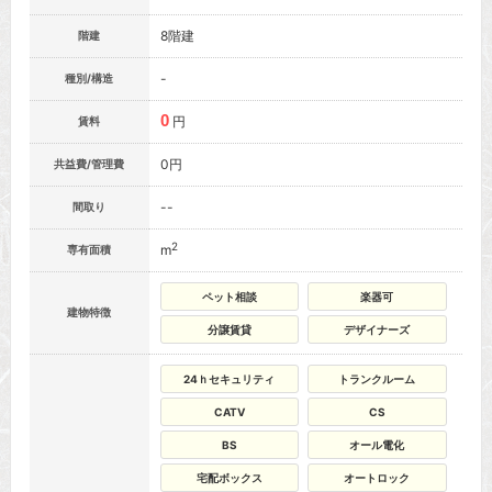
8階建
階建
-
種別/構造
0
円
賃料
0円
共益費/管理費
--
間取り
2
m
専有面積
ペット相談
楽器可
建物特徴
分譲賃貸
デザイナーズ
24ｈセキュリティ
トランクルーム
CATV
CS
BS
オール電化
宅配ボックス
オートロック