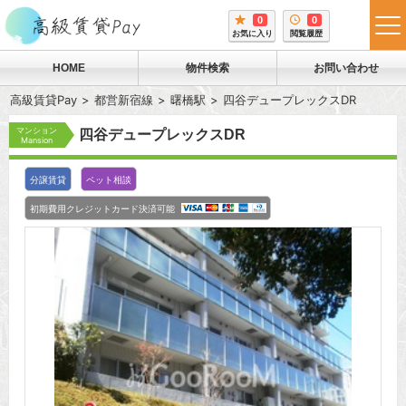
0
0
tog
お気に入り
閲覧履歴
me
HOME
物件検索
お問い合わせ
高級賃貸Pay
都営新宿線
曙橋駅
四谷デュープレックスDR
マンション
四谷デュープレックスDR
Mansion
分譲賃貸
ペット相談
初期費用クレジットカード決済可能