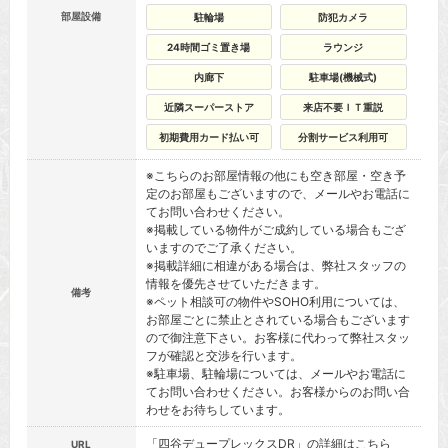
部屋設備
駐輪場
防犯カメラ
24時間ゴミ置き場
ラウンジ
内廊下
駐車場(機械式)
近隣スーパーストア
来店不要ＩＴ重説
初期費用カード払い可
分割サービス利用可
※こちらのお部屋情報の他にも空き部屋・空き予
定のお部屋もございますので、メールやお電話に
てお問い合わせください。
※掲載している物件がご成約している場合もござ
いますのでご了承ください。
※掲載詳細に相違がある場合は、弊社スタッフの
情報を優先させていただきます。
備考
※ペット相談可の物件やSOHO利用については、
お部屋ごとに禁止とされている場合もございます
ので御注意下さい。お客様に代わって弊社スタッ
フが確認と交渉を行います。
※駐車場、駐輪場については、メールやお電話に
てお問い合わせください。お客様からのお問い合
わせをお待ちしています。
「四谷デュープレックスDR」の詳細はこちら
URL