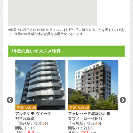
※地図上に表示される物件のアイコンは付近住所に所在することを表すものであ
り、実際の物件所在地とは異なる場合がございます。
特徴の近いオススメ物件
更新 08/08
更新 08/08
更新 0
アルテシモ ヴィータ
フォレセーヌ赤坂氷川町
ウィル
都営浅草線
東京メトロ千代田線
東京メ
『馬込駅』徒歩
5
分
『赤坂駅』徒歩
4
分
『月島
間取り：1K
間取り：2LDK
間取り：
8.4
73.0
賃料：
賃料：
賃料：