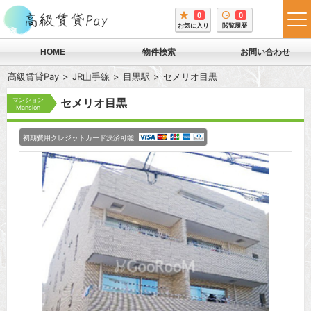
0
0
tog
お気に入り
閲覧履歴
me
HOME
物件検索
お問い合わせ
高級賃貸Pay
JR山手線
目黒駅
セメリオ目黒
マンション
セメリオ目黒
Mansion
初期費用クレジットカード決済可能