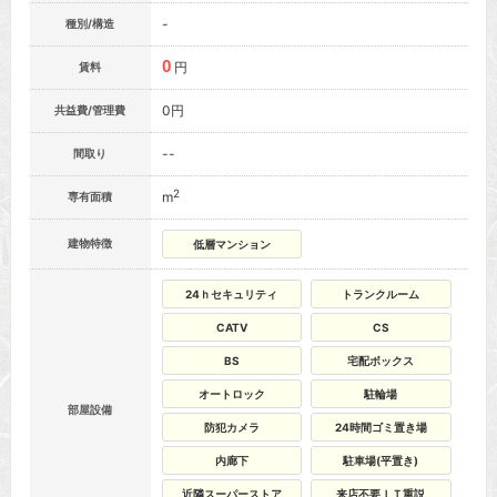
-
種別/構造
0
円
賃料
0円
共益費/管理費
--
間取り
2
m
専有面積
建物特徴
低層マンション
24ｈセキュリティ
トランクルーム
CATV
CS
BS
宅配ボックス
オートロック
駐輪場
部屋設備
防犯カメラ
24時間ゴミ置き場
内廊下
駐車場(平置き)
近隣スーパーストア
来店不要ＩＴ重説