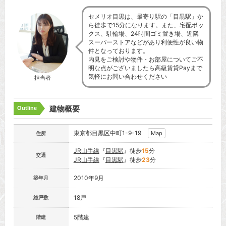
セメリオ目黒は、最寄り駅の「目黒駅」か
ら徒歩で15分になります。また、宅配ボッ
クス、駐輪場、24時間ゴミ置き場、近隣
スーパーストアなどがあり利便性が良い物
件となっております。
内見をご検討や物件・お部屋についてご不
明な点がございましたら高級賃貸Payまで
気軽にお問い合わせください
担当者
建物概要
Outline
東京都
目黒区
中町1-9-19
Map
住所
JR山手線
『
目黒駅
』徒歩
15
分
交通
JR山手線
『
目黒駅
』徒歩
23
分
2010年9月
築年月
18戸
総戸数
5階建
階建