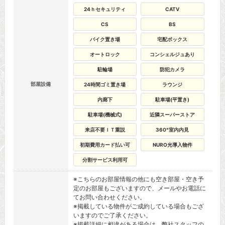
24ｈセキュリティ
CATV
CS
BS
バイク置き場
宅配ボックス
オートロック
コンシェルジュあり
駐輪場
防犯カメラ
部屋設備
24時間ゴミ置き場
ラウンジ
内廊下
駐車場(平置き)
駐車場(機械式)
近隣スーパーストア
来店不要ＩＴ重説
360°室内内見
初期費用カード払い可
NURO光導入物件
分割サービス利用可
※こちらのお部屋情報の他にも空き部屋・空き予
定のお部屋もございますので、メールやお電話に
てお問い合わせください。
※掲載している物件がご成約している場合もござ
いますのでご了承ください。
※掲載詳細に相違がある場合は、弊社スタッフの