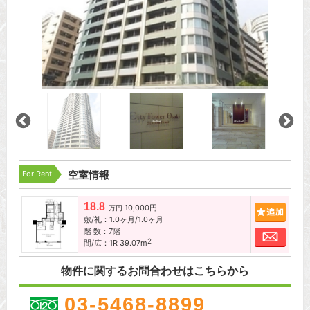
For Rent
空室情報
18.8
10,000円
追加
万円
敷/礼：1.0ヶ月/1.0ヶ月
階 数：7階
お問
2
間/広：1R 39.07m
物件に関するお問合わせはこちらから
03-5468-8899