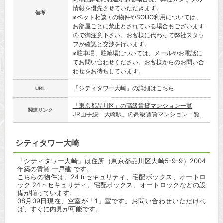
情報を優先させていただきます。
備考
※ペット相談可の物件やSOHO利用については、
お部屋ごとに禁止とされている場合もございます
ので御注意下さい。お客様に代わって弊社スタッ
フが確認と交渉を行います。
※駐車場、駐輪場については、メールやお電話に
てお問い合わせください。お客様からのお問い合
わせをお待ちしています。
「シティタワー大崎」の詳細はこちら
URL
「東京都品川区」の高級賃貸マンション一覧
関連リンク
JR山手線「大崎駅」の高級賃貸マンション一覧
シティタワー大崎
「シティタワー大崎」は住所（東京都品川区大崎5-9-9）2004
年築の賃貸 一戸建 です。
こちらの物件は、24ｈセキュリティ、宅配ボックス、オートロ
ック 24ｈセキュリティ、宅配ボックス、オートロックなどの設
備が揃っています。
08月09日現在、空室が「1」室です。お問い合わせいただけれ
ば、すぐに内見が可能です。