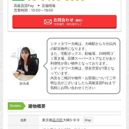
高級賃貸Pay
店舗情報
営業時間：10:00～19:00
シティタワー大崎は、大崎駅から５分以内
の駅近物件になります。
また、宅配ボックス、駐輪場、24時間ゴ
ミ置き場、近隣スーパーストアなどがあり
利便性が良い物件となっております。
シティタワー大崎は、現在空室が1室とな
っています。
内見をご検討や物件・お部屋についてご不
明な点がございましたら高級賃貸Payまで
担当者
気軽にお問い合わせください
建物概要
Outline
東京都
品川区
大崎5-9-9
Map
住所