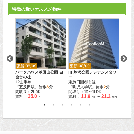
特徴の近いオススメ物件
更新 08/09
更新 08/09
更新 0
パークハウス池田山公園 白
HF駒沢公園レジデンスタワ
フォル
金台の杜
ー
東京メ
JR山手線
東急田園都市線
『四谷
『五反田駅』徒歩
8
分
『駒沢大学駅』徒歩
2
分
間取り
間取り：2LDK
間取り：1R〜1LDK
賃料：
35.0
11.6
21.2
賃料：
賃料：
〜
万円
万円
万円