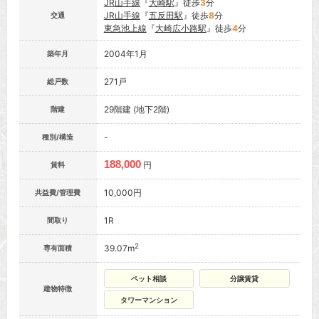
JR山手線
『
大崎駅
』徒歩
3
分
JR山手線
『
五反田駅
』徒歩
8
分
交通
東急池上線
『
大崎広小路駅
』徒歩
4
分
2004年1月
築年月
271戸
総戸数
29階建 (地下2階)
階建
-
種別/構造
188,000
円
賃料
10,000円
共益費/管理費
1R
間取り
2
39.07m
専有面積
ペット相談
分譲賃貸
建物特徴
タワーマンション