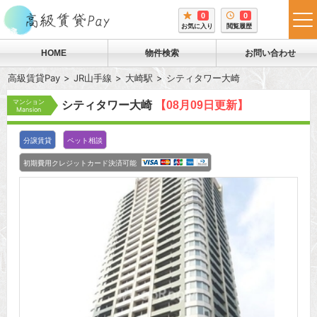
0
0
tog
お気に入り
閲覧履歴
me
HOME
物件検索
お問い合わせ
高級賃貸Pay
JR山手線
大崎駅
シティタワー大崎
マンション
シティタワー大崎
【08月09日更新】
Mansion
分譲賃貸
ペット相談
初期費用クレジットカード決済可能