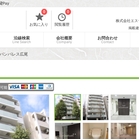
Pay
0
0
株式会社エスティ
お気に入り
閲覧履歴
掲載建
沿線検索
会社概要
お問合わせ
Line Search
Company
Contact
バンパレス広尾
可能