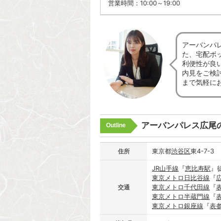
営業時間：10:00～19:00
アーバンパ
た、宅配ボ
利便性が良
内見をご検
まで気軽に
アーバンパレス広尾
Outline
東京都
渋谷区
東4-7-3
住所
JR山手線
『
恵比寿駅
』
東京メトロ日比谷線
『
東京メトロ千代田線
『
交通
東京メトロ半蔵門線
『
東京メトロ銀座線
『
表