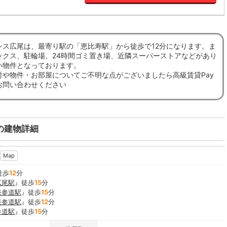
レス広尾は、最寄り駅の「恵比寿駅」から徒歩で12分になります。ま
ックス、駐輪場、24時間ゴミ置き場、近隣スーパーストアなどがあり
い物件となっております。
討や物件・お部屋についてご不明な点がございましたら高級賃貸Pay
お問い合わせください
の建物詳細
Map
徒歩
12
分
広尾駅
』徒歩
15
分
表参道駅
』徒歩
15
分
表参道駅
』徒歩
12
分
参道駅
』徒歩
15
分