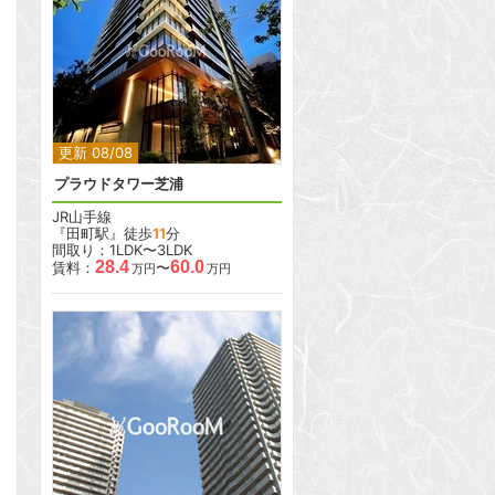
2
2
更新 08/08
プラウドタワー芝浦
JR山手線
『田町駅』徒歩
11
分
間取り：1LDK〜3LDK
28.4
60.0
賃料：
〜
万円
万円
2
2