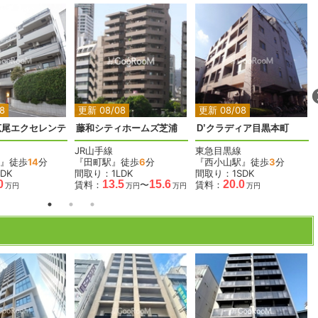
2
2
2
8
更新 08/08
更新 08/08
広尾エクセレンテ
藤和シティホームズ芝浦
D’クラディア目黒本町
JR山手線
東急目黒線
』徒歩
14
分
『田町駅』徒歩
6
分
『西小山駅』徒歩
3
分
DK
間取り：1LDK
間取り：1SDK
0
13.5
15.6
20.0
賃料：
〜
賃料：
万円
万円
万円
万円