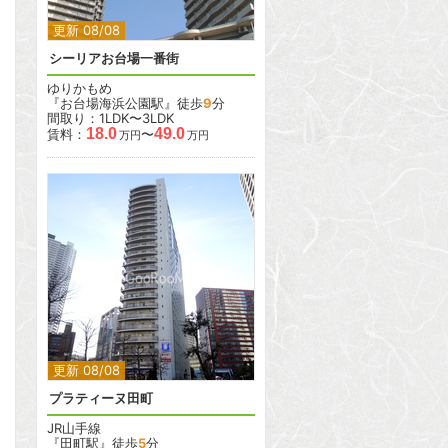
更新 08/08
シーリアお台場一番街
ゆりかもめ
『お台場海浜公園駅』徒歩
9
分
間取り：1LDK〜3LDK
18.0
49.0
賃料：
〜
万円
万円
2
2
更新 08/08
プラティーヌ田町
JR山手線
『田町駅』徒歩
5
分