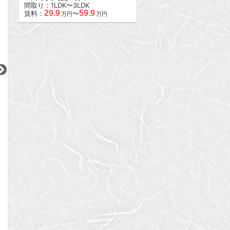
間取り：1LDK〜3LDK
29.9
59.9
賃料：
〜
万円
万円
2
2
2
更新 08/08
更新 08/08
更新 08/08
パレ・ソレイユ上北沢
アーバンパレス参宮橋
カルチェ恵比寿
京王線
小田急小田原線
JR山手線
『上北沢駅』徒歩
3
分
『参宮橋駅』徒歩
8
分
『恵比寿駅』徒歩
間取り：3LDK
間取り：1LDK
間取り：1SLDK〜2
20.5
22.0
29.2
賃料：
賃料：
賃料：
〜
万円
万円
万円