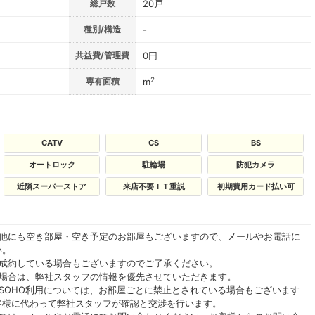
総戸数
20戸
種別/構造
-
共益費/管理費
0円
2
専有面積
m
CATV
CS
BS
オートロック
駐輪場
防犯カメラ
近隣スーパーストア
来店不要ＩＴ重説
初期費用カード払い可
の他にも空き部屋・空き予定のお部屋もございますので、メールやお電話に
い。
ご成約している場合もございますのでご了承ください。
る場合は、弊社スタッフの情報を優先させていただきます。
SOHO利用については、お部屋ごとに禁止とされている場合もございます
客様に代わって弊社スタッフが確認と交渉を行います。