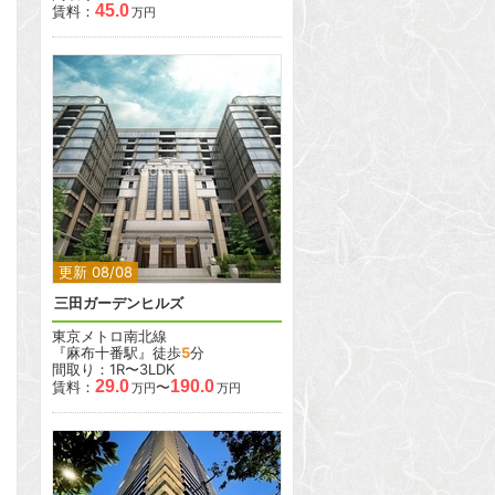
45.0
賃料：
万円
2
2
更新 08/08
三田ガーデンヒルズ
東京メトロ南北線
『麻布十番駅』徒歩
5
分
間取り：1R〜3LDK
29.0
190.0
賃料：
〜
万円
万円