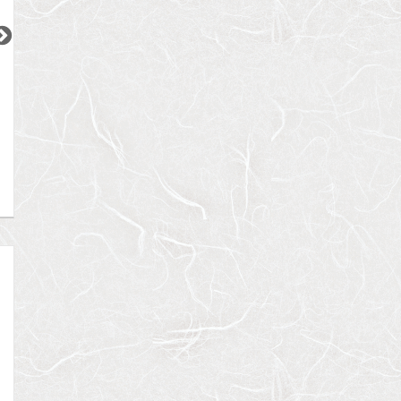
2
2
2
2
2
更新 08/08
更新 08/08
更新 08/08
ワンルーフレジデンス中野
パークアクシス五反田スカイタワー
ブランズ巣鴨三丁
都営大江戸線
JR山手線
JR山手線
『東中野駅』徒歩
11
分
『五反田駅』徒歩
12
分
『巣鴨駅』徒歩
5
間取り：1LDK〜2LDK
間取り：1LDK〜2LDK
間取り：1LDK
18.4
32.3
17.6
52.5
22.0
賃料：
〜
賃料：
〜
賃料：
〜
万円
万円
万円
万円
万円