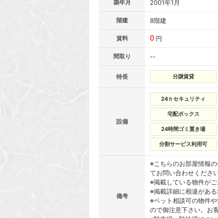
築年月
2001年1月
階建
8階建
0
賃料
円
間取り
--
特長
分譲賃貸
24ｈセキュリティ
宅配ボックス
設備
24時間ゴミ置き場
分割サービス利用可
※こちらのお部屋情報
てお問い合わせくださ
※掲載している物件が
※掲載詳細に相違があ
備考
※ペット相談可の物件や
ので御注意下さい。お