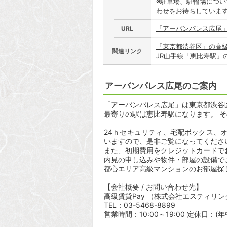
※駐車場、駐輪場につ
わせをお待ちしていま
「アーバンパレス広尾
URL
「東京都渋谷区」の高
関連リンク
JR山手線「恵比寿駅」
アーバンパレス広尾のご案内
「アーバンパレス広尾」は東京都渋谷区東
最寄りの駅は恵比寿駅になります。 そ
24ｈセキュリティ、宅配ボックス、
いますので、是非ご覧になってくださ
また、初期費用をクレジットカードで
内見の申し込みや物件・部屋の設備で
都心エリア高級マンションのお部屋探
【会社概要 / お問い合わせ先】
高級賃貸Pay （株式会社エスティリン
TEL：03-5468-8899
営業時間：10:00～19:00 定休日：(