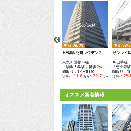
2
2
2
更新 08/08
更新 08/08
更新 08/0
ペアシティ代々木大山アネックス
ディアナコート上目黒
HF駒沢公園レジデンスタワー
サンレイ
東急東横線
東急田園都市線
JR山手線
歩
8
分
『中目黒駅』徒歩
7
分
『駒沢大学駅』徒歩
2
分
『恵比寿駅
間取り：2LDK
間取り：1R〜1LDK
間取り：1L
37.0
11.6
21.2
25.
賃料：
賃料：
〜
賃料：
万円
万円
万円
オススメ新着情報