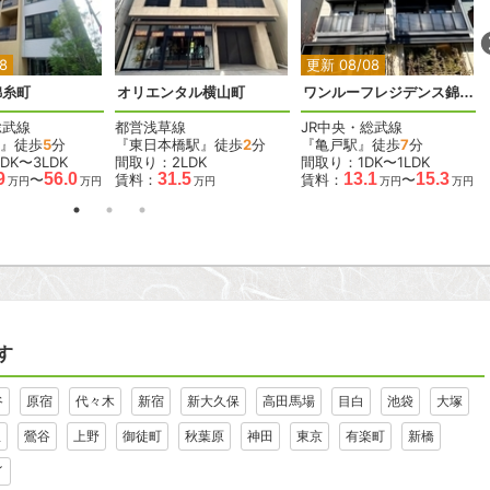
2
2
2
2
2
8
更新 08/08
錦糸町
オリエンタル横山町
ワンルーフレジデンス錦糸町
総武線
都営浅草線
JR中央・総武線
』徒歩
5
分
『東日本橋駅』徒歩
2
分
『亀戸駅』徒歩
7
分
DK〜3LDK
間取り：2LDK
間取り：1DK〜1LDK
9
56.0
31.5
13.1
15.3
〜
賃料：
賃料：
〜
万円
万円
万円
万円
万円
す
谷
原宿
代々木
新宿
新大久保
高田馬場
目白
池袋
大塚
里
鶯谷
上野
御徒町
秋葉原
神田
東京
有楽町
新橋
イ