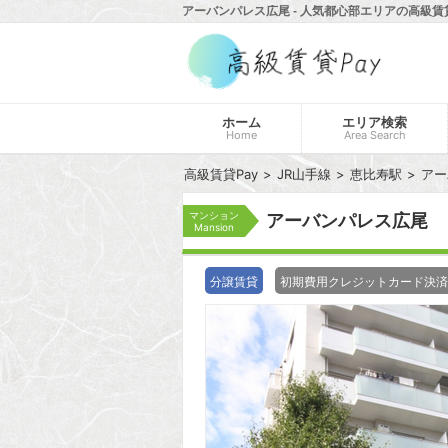
アーバンパレス広尾 - 人気都心部エリアの高級賃貸
ホーム
エリア検索
Home
Area Search
高級賃貸Pay
JR山手線
恵比寿駅
アー
マンション
アーバンパレス広尾
Mansion
分譲賃貸
初期費用クレジットカード決済