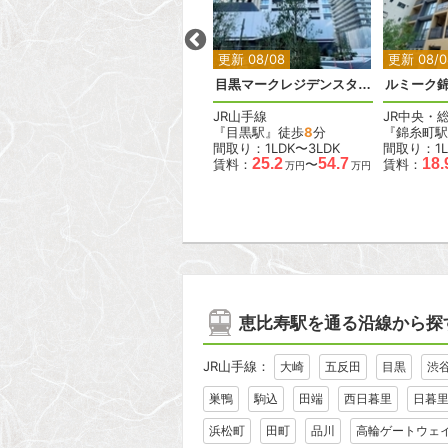
2
2
2
2
2
更新 08/08
更新 08/08
更新 08/0
ベルメゾン尾山台駅前
目黒マークレジデンスタワー
ルミーク
東急大井町線
JR山手線
JR中央・
『尾山台駅』徒歩
2
分
『目黒駅』徒歩
8
分
『錦糸町駅
間取り：1LDK
間取り：1LDK〜3LDK
間取り：1L
.6
18.0
19.0
25.2
54.7
18.
賃料：
〜
賃料：
〜
賃料：
万円
万円
万円
万円
万円
恵比寿駅を通る沿線から探
JR山手線：
大崎
五反田
目黒
渋
巣鴨
駒込
田端
西日暮里
日暮
浜松町
田町
品川
高輪ゲートウェ