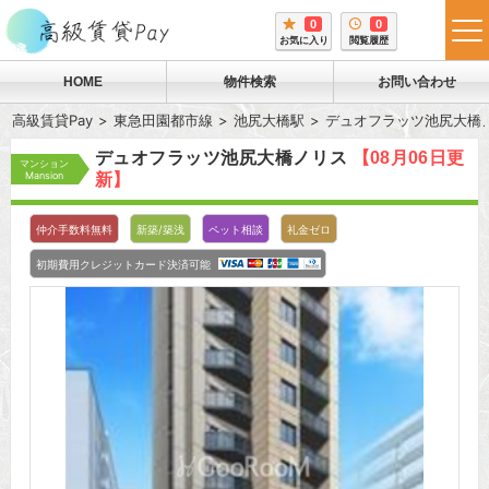
0
0
tog
お気に入り
閲覧履歴
me
HOME
物件検索
お問い合わせ
高級賃貸Pay
東急田園都市線
池尻大橋駅
デュオフラッツ池尻大橋
デュオフラッツ池尻大橋ノリス
【08月06日更
マンション
Mansion
新】
仲介手数料無料
新築/築浅
ペット相談
礼金ゼロ
初期費用クレジットカード決済可能