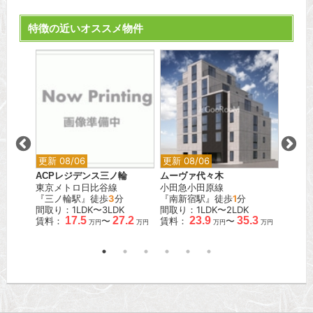
特徴の近いオススメ物件
更新 08/06
更新 08/06
更新 0
ACPレジデンス三ノ輪
ムーヴァ代々木
デュオ
東京メトロ日比谷線
小田急小田原線
ト
『三ノ輪駅』徒歩
3
分
『南新宿駅』徒歩
1
分
JR京
.5
間取り：1LDK〜3LDK
間取り：1LDK〜2LDK
『大森
万円
17.5
27.2
23.9
35.3
賃料：
〜
賃料：
〜
間取り：
万円
万円
万円
万円
賃料：