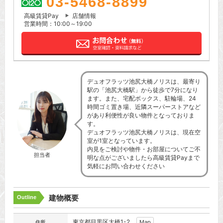
03-5468-8899
高級賃貸Pay
店舗情報
営業時間：10:00～19:00
デュオフラッツ池尻大橋ノリスは、最寄り
駅の「池尻大橋駅」から徒歩で7分になり
ます。また、宅配ボックス、駐輪場、24
時間ゴミ置き場、近隣スーパーストアなど
があり利便性が良い物件となっておりま
す。
デュオフラッツ池尻大橋ノリスは、現在空
室が1室となっています。
内見をご検討や物件・お部屋についてご不
担当者
明な点がございましたら高級賃貸Payまで
気軽にお問い合わせください
建物概要
Outline
東京都
目黒区
大橋1-2
Map
住所