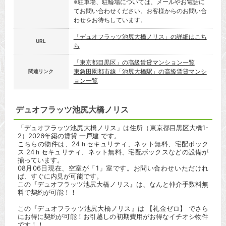
※駐車場、駐輪場については、メールやお電話に
てお問い合わせください。お客様からのお問い合
わせをお待ちしています。
「デュオフラッツ池尻大橋ノリス」の詳細はこち
URL
ら
「東京都目黒区」の高級賃貸マンション一覧
東急田園都市線「池尻大橋駅」の高級賃貸マンシ
関連リンク
ョン一覧
デュオフラッツ池尻大橋ノリス
「デュオフラッツ池尻大橋ノリス」は住所（東京都目黒区大橋1-
2）2026年築の賃貸 一戸建 です。
こちらの物件は、24ｈセキュリティ、ネット無料、宅配ボック
ス 24ｈセキュリティ、ネット無料、宅配ボックスなどの設備が
揃っています。
08月06日現在、空室が「1」室です。お問い合わせいただけれ
ば、すぐに内見が可能です。
この『デュオフラッツ池尻大橋ノリス』は、なんと仲介手数料無
料で契約が可能！！
この『デュオフラッツ池尻大橋ノリス』は 【礼金ゼロ】 でさら
にお得に契約が可能！お引越しの初期費用がお得なイチオシ物件
です！！