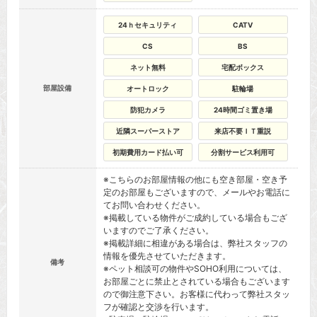
24ｈセキュリティ
CATV
CS
BS
ネット無料
宅配ボックス
部屋設備
オートロック
駐輪場
防犯カメラ
24時間ゴミ置き場
近隣スーパーストア
来店不要ＩＴ重説
初期費用カード払い可
分割サービス利用可
※こちらのお部屋情報の他にも空き部屋・空き予
定のお部屋もございますので、メールやお電話に
てお問い合わせください。
※掲載している物件がご成約している場合もござ
いますのでご了承ください。
※掲載詳細に相違がある場合は、弊社スタッフの
情報を優先させていただきます。
備考
※ペット相談可の物件やSOHO利用については、
お部屋ごとに禁止とされている場合もございます
ので御注意下さい。お客様に代わって弊社スタッ
フが確認と交渉を行います。