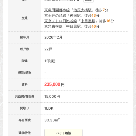
東急田園都市線
『
池尻大橋駅
』徒歩
7
分
京王井の頭線
『
神泉駅
』徒歩
13
分
交通
東京メトロ日比谷線
『
中目黒駅
』徒歩
16
分
東急東横線
『
中目黒駅
』徒歩
16
分
2026年2月
築年月
22戸
総戸数
12階建
階建
-
種別/構造
235,000
円
賃料
15,000円
共益費/管理費
1LDK
間取り
2
30.33m
専有面積
建物特徴
ペット相談