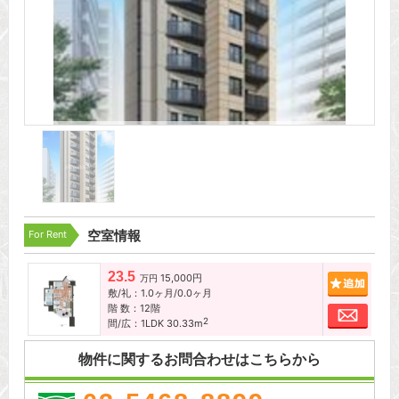
For Rent
空室情報
23.5
15,000円
追加
万円
敷/礼：1.0ヶ月/0.0ヶ月
階 数：12階
お問
2
間/広：1LDK 30.33m
物件に関するお問合わせはこちらから