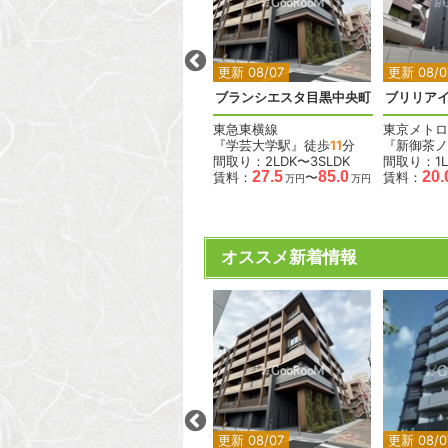
2
2
2
2
2
更新 08/07
更新 08/07
更新 08/0
見町
オーガスタレジデンス北綾瀬
ブランシエスタ目黒中央町
ブリリア
東京メトロ千代田線
東急東横線
東京メトロ
徒歩
8
『北綾瀬駅』徒歩
9
分
『学芸大学駅』徒歩
11
分
『新御茶ノ
間取り：1K〜2LDK
間取り：2LDK〜3SLDK
間取り：1L
11.3
21.9
27.5
85.0
20.
賃料：
〜
賃料：
〜
賃料：
万円
万円
万円
万円
.7
万円
オススメ新着情報
2
2
2
2
更新 08/07
更新 08/07
更新 08/0