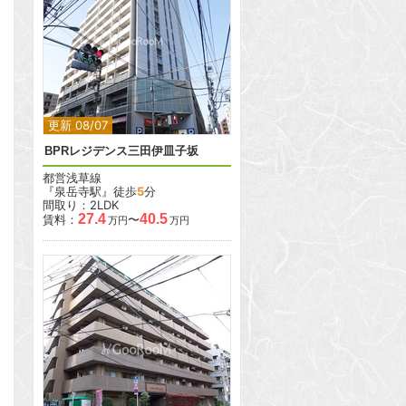
2
2
更新 08/07
BPRレジデンス三田伊皿子坂
都営浅草線
『泉岳寺駅』徒歩
5
分
間取り：2LDK
27.4
40.5
賃料：
〜
万円
万円
2