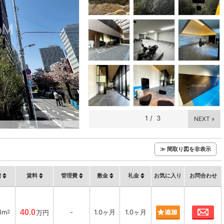
1
/
3
NEXT »
≫ 間取り図を非表示
積
賃料
管理費
敷金
礼金
お気に入り
お問合わせ
お
1m
40.0
-
1.0ヶ月
1.0ヶ月
2
万円