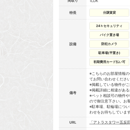
間取り
1LDK
特長
分譲賃貸
24ｈセキュリティ
バイク置き場
設備
防犯カメラ
駐車場(平置き)
初期費用カード払い可
※こちらのお部屋情報
てお問い合わせくださ
※掲載している物件が
※掲載詳細に相違があ
備考
※ペット相談可の物件や
ので御注意下さい。お
※駐車場、駐輪場につ
わせをお待ちしていま
「アトラスタワー五反
URL