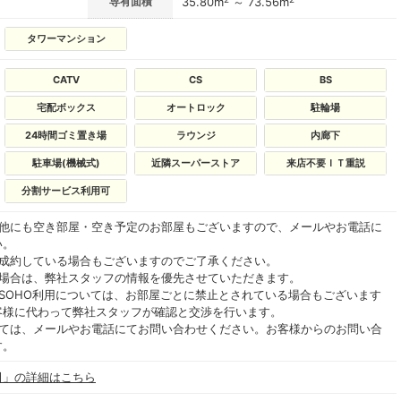
専有面積
35.80m
～ 73.56m
タワーマンション
CATV
CS
BS
宅配ボックス
オートロック
駐輪場
24時間ゴミ置き場
ラウンジ
内廊下
駐車場(機械式)
近隣スーパーストア
来店不要ＩＴ重説
分割サービス利用可
の他にも空き部屋・空き予定のお部屋もございますので、メールやお電話に
い。
ご成約している場合もございますのでご了承ください。
る場合は、弊社スタッフの情報を優先させていただきます。
SOHO利用については、お部屋ごとに禁止とされている場合もございます
客様に代わって弊社スタッフが確認と交渉を行います。
いては、メールやお電話にてお問い合わせください。お客様からのお問い合
す。
田」の詳細はこちら