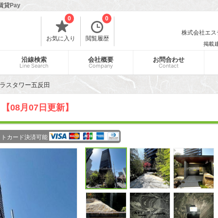
貸Pay
0
0
株式会社エスティ
お気に入り
閲覧履歴
掲載
沿線検索
会社概要
お問合わせ
Line Search
Company
Contact
ラスタワー五反田
田
【08月07日更新】
ットカード決済可能