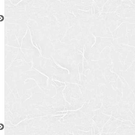
2
2
2
2
2
更新 08/07
更新 08/07
更新 08/07
ムーヴァ代々木
デュオフラッツ大森イースト
小田急小田原線
JR京浜東北線
JR中央・総武線
『南新宿駅』徒歩
1
分
『大森駅』徒歩
4
分
『亀戸駅』徒歩
11
間取り：1LDK〜2LDK
間取り：1DK〜2LDK
間取り：1DK〜1LD
23.9
35.3
15.6
38.0
14.0
賃料：
〜
賃料：
〜
賃料：
〜
万円
万円
万円
万円
万円
2
2
2
2
更新 08/07
更新 08/07
更新 08/07