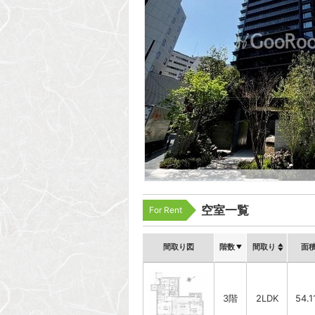
空室一覧
For Rent
間取り図
階数
間取り
面
3階
2LDK
54.1