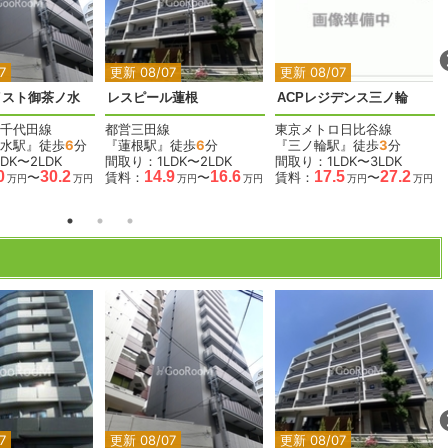
2
2
2
2
2
2
7
更新 08/07
更新 08/07
イスト御茶ノ水
レスピール蓮根
ACPレジデンス三ノ輪
千代田線
都営三田線
東京メトロ日比谷線
水駅』徒歩
6
分
『蓮根駅』徒歩
6
分
『三ノ輪駅』徒歩
3
分
DK〜2LDK
間取り：1LDK〜2LDK
間取り：1LDK〜3LDK
0
30.2
14.9
16.6
17.5
27.2
〜
賃料：
〜
賃料：
〜
万円
万円
万円
万円
万円
万円
2
2
2
2
2
7
更新 08/07
更新 08/07