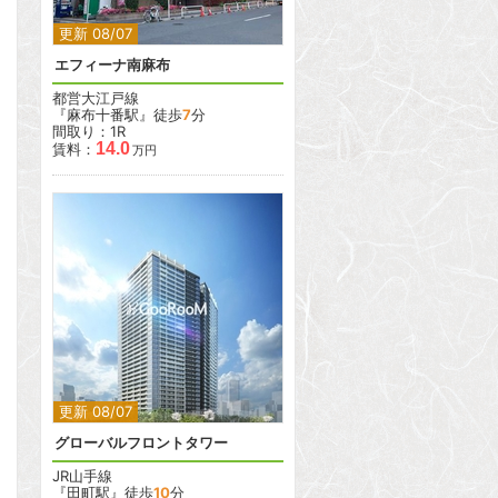
更新 08/07
エフィーナ南麻布
都営大江戸線
『麻布十番駅』徒歩
7
分
間取り：1R
14.0
賃料：
万円
2
2
更新 08/07
グローバルフロントタワー
JR山手線
『田町駅』徒歩
10
分