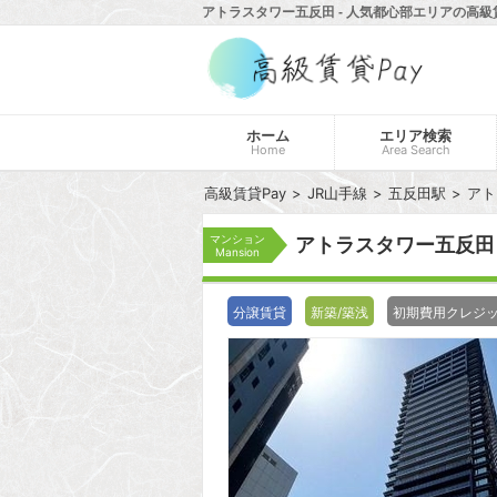
アトラスタワー五反田 - 人気都心部エリアの高級賃
ホーム
エリア検索
Home
Area Search
高級賃貸Pay
JR山手線
五反田駅
アト
マンション
アトラスタワー五反
Mansion
分譲賃貸
新築/築浅
初期費用クレジ