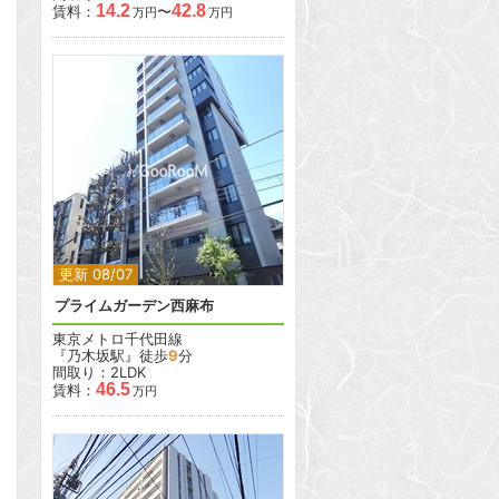
14.2
42.8
賃料：
〜
万円
万円
2
更新 08/07
プライムガーデン西麻布
東京メトロ千代田線
『乃木坂駅』徒歩
9
分
間取り：2LDK
46.5
賃料：
万円