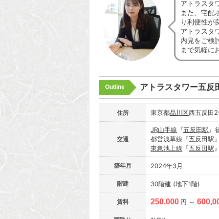
アトラスタ
また、宅配
り利便性が
アトラスタ
内見をご検
まで気軽に
アトラスタワー五反
Outline
東京都
品川区
西五反田2-
住所
JR山手線
『
五反田駅
』
都営浅草線
『
五反田駅
交通
東急池上線
『
五反田駅
築年月
2024年3月
階建
30階建 (地下1階)
250,000
600,0
賃料
円 ～