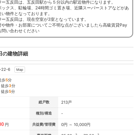
ワー五反田は、五反田駅から５分以内の駅近物件になります。
ボックス、駐輪場、24時間ゴミ置き場、近隣スーパーストアなどがあ
良い物件となっております。
ワー五反田は、現在空室が3室となっています。
討や物件・お部屋についてご不明な点がございましたら高級賃貸Pay
お問い合わせください
田の建物詳細
22-6
Map
徒歩
5
分
』徒歩
3
分
』徒歩
5
分
総戸数
213戸
種別/構造
-
00
円
共益費/管理費
0円 ～ 10,000円
2
2